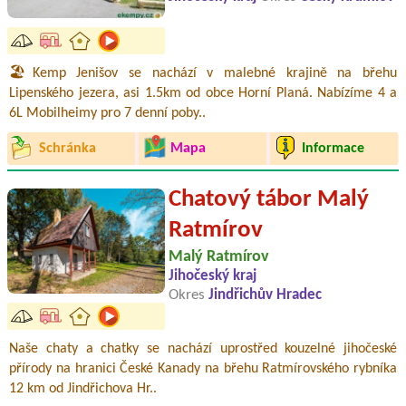
🏖️Kemp Jenišov se nachází v malebné krajině na břehu
Lipenského jezera, asi 1.5km od obce Horní Planá. Nabízíme 4 a
6L Mobilheimy pro 7 denní poby..
Schránka
Mapa
Informace
Chatový tábor Malý
Ratmírov
Malý Ratmírov
Jihočeský kraj
Okres
Jindřichův Hradec
Naše chaty a chatky se nachází uprostřed kouzelné jihočeské
přírody na hranici České Kanady na břehu Ratmírovského rybníka
12 km od Jindřichova Hr..