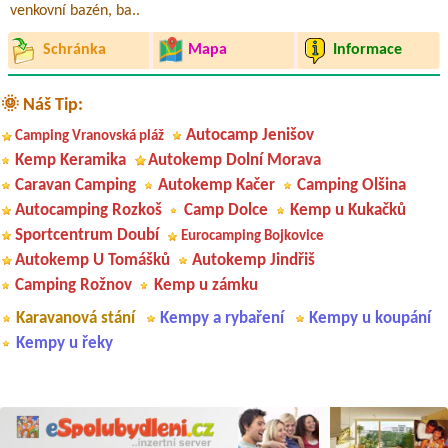
venkovní bazén, ba..
Schránka
Mapa
Informace
🌞 Náš Tip:
Autocamp Jenišov
Camping Vranovská pláž
Kemp Keramika
Autokemp Dolní Morava
Caravan Camping
Autokemp Kačer
Camping Olšina
Autocamping Rozkoš
Camp Dolce
Kemp u Kukačků
Sportcentrum Doubí
Eurocamping Bojkovice
Autokemp U Tomášků
Autokemp Jindřiš
Camping Rožnov
Kemp u zámku
Karavanová stání
Kempy a rybaření
Kempy u koupání
Kempy u řeky