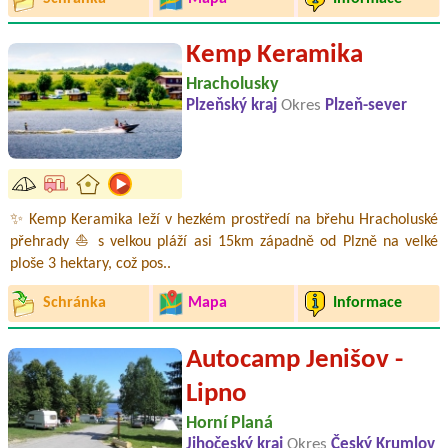
Kemp Keramika
Hracholusky
Plzeňský kraj
Okres
Plzeň-sever
✨ Kemp Keramika leží v hezkém prostředí na břehu Hracholuské
přehrady ⛵ s velkou pláží asi 15km západně od Plzně na velké
ploše 3 hektary, což pos..
Schránka
Mapa
Informace
Autocamp Jenišov -
Lipno
Horní Planá
Jihočeský kraj
Okres
Český Krumlov