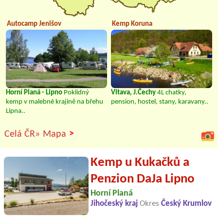
Autocamp Jenišov
Kemp Koruna
Horní Planá - Lipno
Poklidný
Vltava, J.Čechy
4L chatky,
kemp v malebné krajině na břehu
pension, hostel, stany, karavany..
Lipna..
>
Celá ČR»
Mapa
Kemp u Kukačků a
Penzion DaJa Lipno
Horní Planá
Jihočeský kraj
Okres
Český Krumlov