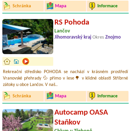
Schránka
Mapa
Informace
RS Pohoda
Lančov
Jihomoravský kraj
Okres
Znojmo
Rekreační středisko POHODA se nachází v krásném prostředí
Vranovské přehrady 💦 přímo v lese🌳 v klidné oblasti Stříbrné
zátoky u obce Lančov. V naš..
Schránka
Mapa
Informace
Autocamp OASA
Staňkov