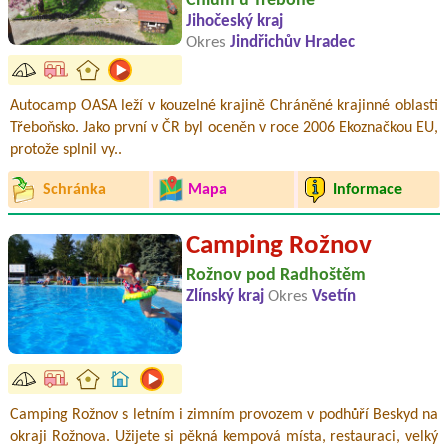
Chlum u Třeboně
Jihočeský kraj
Okres
Jindřichův Hradec
Autocamp OASA leží v kouzelné krajině Chráněné krajinné oblasti
Třeboňsko. Jako první v ČR byl oceněn v roce 2006 Ekoznačkou EU,
protože splnil vy..
Schránka
Mapa
Informace
Camping Rožnov
Rožnov pod Radhoštěm
Zlínský kraj
Okres
Vsetín
Camping Rožnov s letním i zimním provozem v podhůří Beskyd na
okraji Rožnova. Užijete si pěkná kempová místa, restauraci, velký