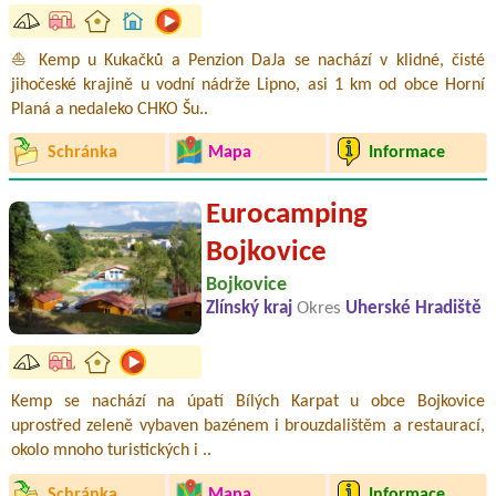
⛵ Kemp u Kukačků a Penzion DaJa se nachází v klidné, čisté
jihočeské krajině u vodní nádrže Lipno, asi 1 km od obce Horní
Planá a nedaleko CHKO Šu..
Schránka
Mapa
Informace
Eurocamping
Bojkovice
Bojkovice
Zlínský kraj
Okres
Uherské Hradiště
Kemp se nachází na úpatí Bílých Karpat u obce Bojkovice
uprostřed zeleně vybaven bazénem i brouzdalištěm a restaurací,
okolo mnoho turistických i ..
Schránka
Mapa
Informace