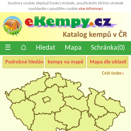
Soubory cookie zlepšují funkci stránek, používáním těchto stránek
souhlasíte s použitím cookie
více informací
☰
⌂
Hledat
Mapa
Schránka(
0
)
Podrobné hledání
kempy na mapě
Mapa dle oblastí
Celé česko
»