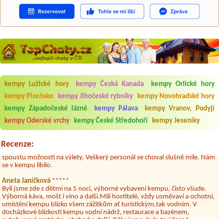
Aneta Melicharová
***
Byli jsme zde v týdnu od 25.7. do 1.8. 2026. Kemp jako takový je pěkný.
V umývárně i na WC bylo vždy čisto, doplněný papír i utěrky, což při
množství návštěvníků není samozřejmost. V kempu je obchod a
restaurace, kebab a další občerstvení. Co nás ale velice zklamalo byl
kempy Lužické hory
kempy Česká Kanada
kempy Orlické hory
celodenní hluk z repráků u stanů a absolutní bezohlednost ostatních
kempy Plzeňsko
kempy Jihočeské rybníky
kempy Novohradské hory
ubytovaných. Přes den jsem si připadala jak na pouti- z každého koutu
hrála jiná hudba.Kemp pěkný, ale takový rámus jsme ještě nezažili...
kempy Západočeské lázně
kempy Pálava
kempy Vranov, Podyjí
kempy Oderské vrchy
kempy České Středohoří
kempy Jeseníky
Jana
*****
Chtěli jsme být týden,byli jsme dva. Na začátku prázdnin. Přijeli jsme
karavanem. Klid pohoda socialky nové krásné čisté,koupání super.
Recenze:
Restaurace s jídlem, a dobrým jídlem za slušnou cenu na dosah, a
spoustu možností na výlety. Veškerý personál se choval slušně mile. Nám
se v kempu líbilo.
Aneta Janíčková
*****
Byli jsme zde s dětmi na 5 nocí, výborné vybavení kempu, čisto všude.
Výborná káva, mošt i víno a další.Milí hostitelé, vždy usměvaví a ochotní,
umístění kempu blízko všem zážitkům ať turistickým,tak vodním. V
docházkové blízkosti kempu vodní nádrž, restaurace a bazénem,
autobusová zastávka, obchod a další. Děkujeme, bylo to úžasné.