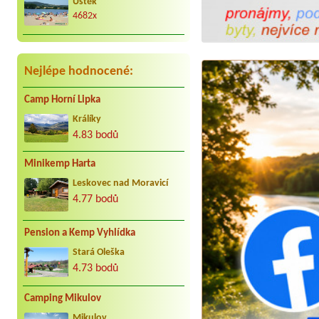
Úštěk
4682x
Nejlépe hodnocené:
Camp Horní Lipka
Králíky
4.83 bodů
Minikemp Harta
Leskovec nad Moravicí
4.77 bodů
Pension a Kemp Vyhlídka
Stará Oleška
4.73 bodů
Camping Mikulov
Mikulov