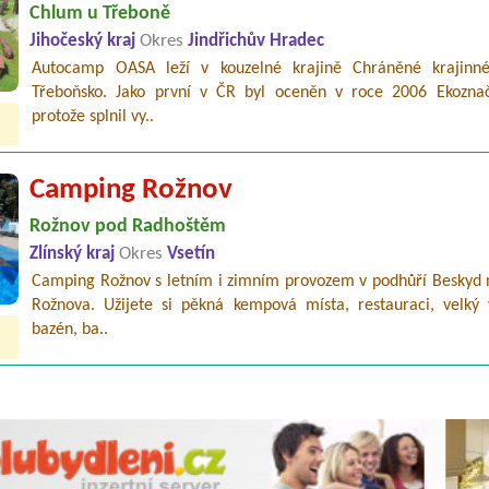
Chlum u Třeboně
Jihočeský kraj
Okres
Jindřichův Hradec
Autocamp OASA leží v kouzelné krajině Chráněné krajinné
Třeboňsko. Jako první v ČR byl oceněn v roce 2006 Ekozna
protože splnil vy..
Camping Rožnov
Rožnov pod Radhoštěm
Zlínský kraj
Okres
Vsetín
Camping Rožnov s letním i zimním provozem v podhůří Beskyd n
Rožnova. Užijete si pěkná kempová místa, restauraci, velký 
bazén, ba..