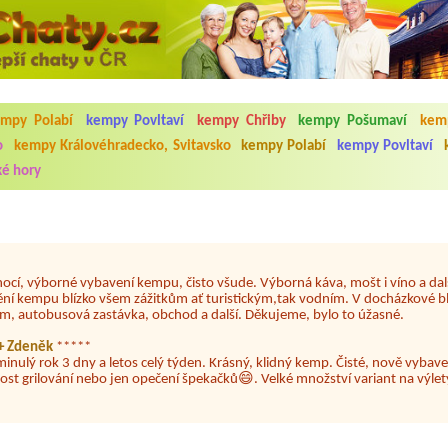
5.7. do 1.8. 2026. Kemp jako takový je pěkný. V umývárně i na WC bylo vždy
ávštěvníků není samozřejmost. V kempu je obchod a restaurace, kebab a dalš
nní hluk z repráků u stanů a absolutní bezohlednost ostatních ubytovaných. 
mpy Polabí
kempy Povltaví
kempy Chřiby
kempy Pošumaví
kemp
utu hrála jiná hudba.Kemp pěkný, ale takový rámus jsme ještě nezažili...
o
kempy Královéhradecko, Svitavsko
kempy Polabí
kempy Povltaví
é hory
 jsme dva. Na začátku prázdnin. Přijeli jsme karavanem. Klid pohoda socialk
, a dobrým jídlem za slušnou cenu na dosah, a spoustu možností na výlety. 
 líbilo.
nocí, výborné vybavení kempu, čisto všude. Výborná káva, mošt i víno a dalš
ění kempu blízko všem zážitkům ať turistickým,tak vodním. V docházkové b
em, autobusová zastávka, obchod a další. Děkujeme, bylo to úžasné.
a+ Zdeněk
*****
minulý rok 3 dny a letos celý týden. Krásný, klidný kemp. Čisté, nově vybave
ost grilování nebo jen opečení špekačků😄. Velké množství variant na výlety
ždy jsme byli spokojeni. Bohužel letos to byla bída s úklidem toalet, toaletní