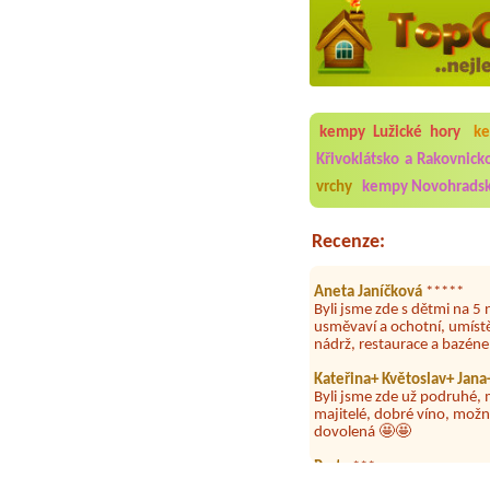
Aneta Melicharová
***
Byli jsme zde v týdnu od 2
utěrky, což při množství n
velice zklamalo byl celode
kempy Lužické hory
ke
jak na pouti- z každého ko
Křivoklátsko a Rakovnick
Jana
*****
vrchy
kempy Novohradsk
Chtěli jsme být týden,byli
super. Restaurace s jídlem
slušně mile. Nám se v kempu
Recenze:
Aneta Janíčková
*****
Byli jsme zde s dětmi na 5 
usměvaví a ochotní, umíst
nádrž, restaurace a bazén
Kateřina+ Květoslav+ Jan
Byli jsme zde už podruhé, 
majitelé, dobré víno, možn
dovolená 🤩🤩
Parta
***
Letos jsme zde po třetí a v
dny tam nebylo ani mýdlo.