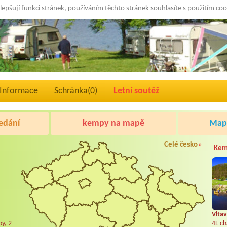
lepšují funkci stránek, používáním těchto stránek souhlasíte s použitím co
Informace
Schránka(
0
)
Letní soutěž
edání
kempy na mapě
Mapa
Celé česko
»
Kem
Vltav
y, 2-
4L ch