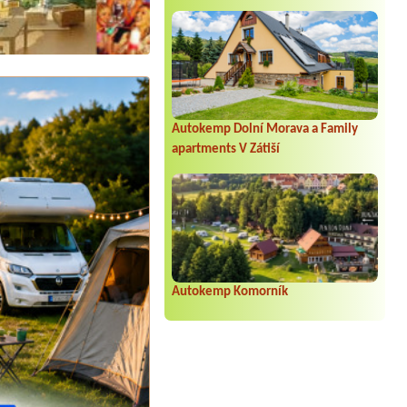
Autokemp Dolní Morava a Family
apartments V Zátiší
Autokemp Komorník