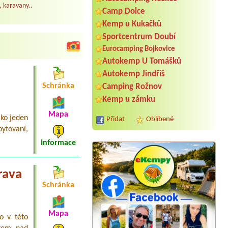
, karavany..
Camp Dolce
Kemp u Kukačků
Sportcentrum Doubí
Eurocamping Bojkovice
Autokemp U Tomášků
Autokemp Jindřiš
Schránka
Camping Rožnov
Kemp u zámku
Mapa
ako jeden
Přidat
Oblíbené
bytovaní,
Informace
rava
Schránka
Termín od 2026-08-05 |
Stellplatz
Karavanpark Adršpach
Mapa
2 Stellplätze
o v této