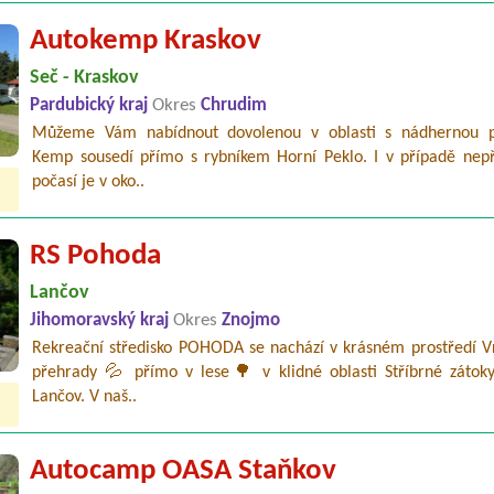
Autokemp Kraskov
Seč - Kraskov
Pardubický kraj
Okres
Chrudim
Můžeme Vám nabídnout dovolenou v oblasti s nádhernou p
Kemp sousedí přímo s rybníkem Horní Peklo. I v případě nepř
počasí je v oko..
RS Pohoda
Lančov
Jihomoravský kraj
Okres
Znojmo
Rekreační středisko POHODA se nachází v krásném prostředí V
přehrady 💦 přímo v lese🌳 v klidné oblasti Stříbrné zátok
Lančov. V naš..
Autocamp OASA Staňkov