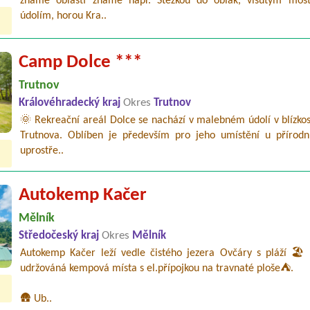
známé oblasti známé např. Stezkou do oblak, visutým mo
údolím, horou Kra..
Camp Dolce ***
Trutnov
Královéhradecký kraj
Okres
Trutnov
🌞 Rekreační areál Dolce se nachází v malebném údolí v blízko
Trutnova. Oblíben je především pro jeho umístění u přírodn
uprostře..
Autokemp Kačer
Mělník
Středočeský kraj
Okres
Mělník
Autokemp Kačer leží vedle čistého jezera Ovčáry s pláží 🏖️ 
udržováná kempová místa s el.přípojkou na travnaté ploše⛺.
🛖 Ub..