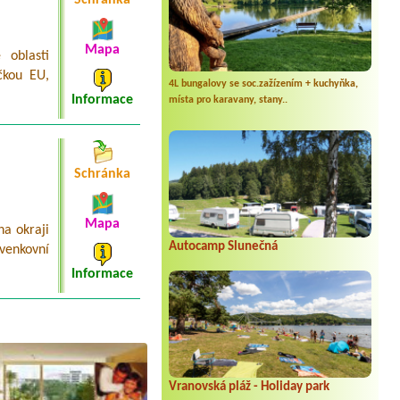
Schránka
Mapa
 oblasti
čkou EU,
4L bungalovy se soc.zažízením + kuchyňka,
Informace
místa pro karavany, stany..
Schránka
Mapa
a okraji
Autocamp Slunečná
venkovní
Informace
Vranovská pláž - Holiday park