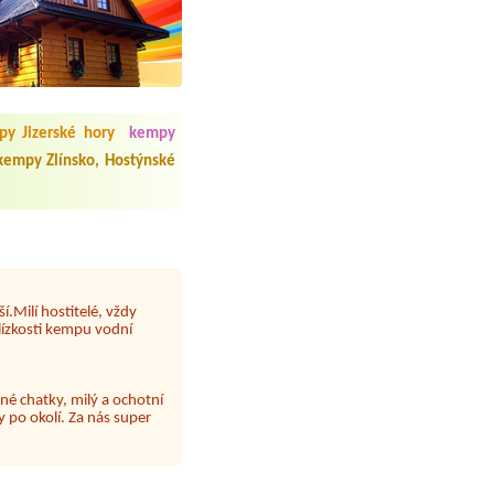
 čisto, doplněný papír i
í občerstvení. Co nás ale
Přes den jsem si připadala
y Jizerské hory
kempy
kempy Zlínsko, Hostýnské
y nové krásné čisté,koupání
Veškerý personál se choval
í.Milí hostitelé, vždy
lízkosti kempu vodní
né chatky, milý a ochotní
 po okolí. Za nás super
 papír neustále chyběl a dva