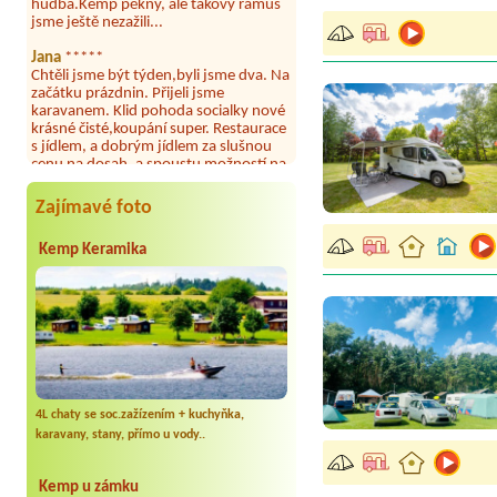
Jana
*****
Chtěli jsme být týden,byli jsme dva. Na
začátku prázdnin. Přijeli jsme
karavanem. Klid pohoda socialky nové
krásné čisté,koupání super. Restaurace
s jídlem, a dobrým jídlem za slušnou
cenu na dosah, a spoustu možností na
výlety. Veškerý personál se choval
slušně mile. Nám se v kempu líbilo.
Zajímavé foto
Aneta Janíčková
*****
Byli jsme zde s dětmi na 5 nocí,
výborné vybavení kempu, čisto všude.
Kemp Keramika
Výborná káva, mošt i víno a další.Milí
hostitelé, vždy usměvaví a ochotní,
umístění kempu blízko všem zážitkům
ať turistickým,tak vodním. V
docházkové blízkosti kempu vodní
nádrž, restaurace a bazénem,
autobusová zastávka, obchod a další.
Děkujeme, bylo to úžasné.
4L chaty se soc.zažízením + kuchyňka,
Kateřina+ Květoslav+ Jana+ Zdeněk
karavany, stany, přímo u vody..
*****
Byli jsme zde už podruhé, minulý rok 3
dny a letos celý týden. Krásný, klidný
Kemp u zámku
kemp. Čisté, nově vybavené chatky,