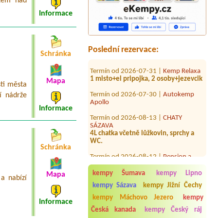
stem nad
Termín od 2026-08-01 |
Autokemp
Kokořín
Informace
1 misto 3 osoby3chatki pro 12 lidi
Termín od 2026-08-08 |
Family kemp
Máchovo jezero
Poslední rezervace:
Schránka
Termín od 2026-07-31 |
Kemp Relaxa
1 misto+el pripojka, 2 osoby+jezevcik
Mapa
Termín od 2026-07-30 |
Autokemp
sti města
Apollo
í nádrže
Termín od 2026-08-13 |
CHATY
Informace
SÁZAVA
4L chatka včetně lůžkovin, sprchy a
WC.
Termín od 2026-08-12 |
Pension a
Schránka
autokemp Klášterský Mlýn
místo pro jeden stan, dva dospělí, dvě
děti
kempy Šumava
kempy Lipno
Mapa
a nabízí
Termín od 2026-08-08 |
Autokemp
kempy Sázava
kempy Jižní Čechy
Baška
kempy Máchovo Jezero
kempy
4L apartmán, 4 osoby, lůžkoviny
Informace
Česká kanada
kempy Český ráj
Termín od 2026-07-22 |
Autocamping