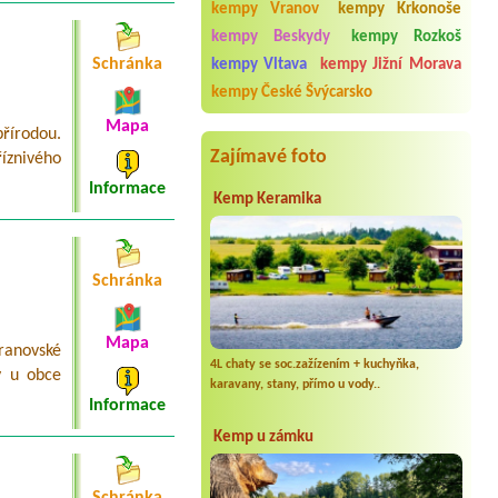
kempy Vranov
kempy Krkonoše
Luhačovice
1 misto pro caravan Ducato může být i
kempy Beskydy
kempy Rozkoš
u vody
Schránka
kempy Vltava
kempy Jižní Morava
Termín od 2026-07-24 |
Autokemp
kempy České Švýcarsko
Zahrádky
1 x obytné auto
Mapa
řírodou.
Zajímavé foto
íznivého
Informace
Kemp Keramika
Schránka
Mapa
ranovské
4L chaty se soc.zažízením + kuchyňka,
y u obce
karavany, stany, přímo u vody..
Informace
Kemp u zámku