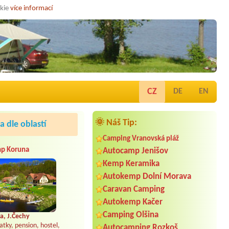
okie
více informací
CZ
DE
EN
🌞 Náš Tip:
 dle oblastí
Camping Vranovská pláž
p Koruna
Autocamp Jenišov
Kemp Keramika
Autokemp Dolní Morava
Caravan Camping
Autokemp Kačer
Camping Olšina
a, J.Čechy
atky, pension, hostel,
Autocamping Rozkoš