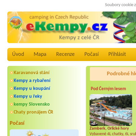
Soubory cookie z
Úvod
Mapa
Recenze
Počasí
Přihlásit
Karavanová stání
Podrobné hl
Kempy a rybaření
Kempy u koupání
Pod Černým lesem
Kempy u řeky
kempy Slovensko
Chaty pronájem ČR
Počasí
Žamberk, Orlické hory
Vybavené 4L chatky, 6L srub