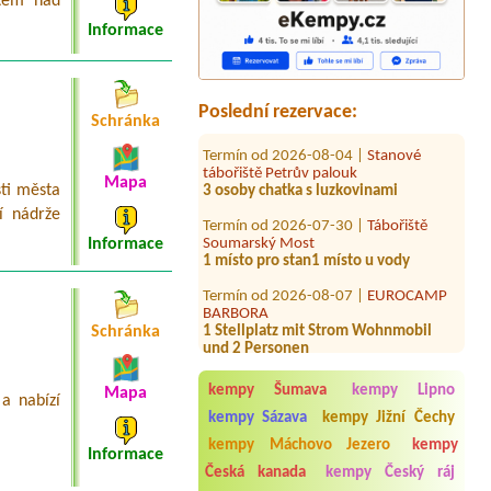
stem nad
Termín od 2026-08-11 |
Kemp Na
Břečkárně
Informace
1 místo pro stan + 4 osoby (2+2) +
elektrická přípojka + auto1 místo u
vody, 2 dospělí, 2 děti, elektrická
přípojka, auto
Poslední rezervace:
Schránka
Termín od 2026-08-04 |
Stanové
tábořiště Petrův palouk
3 osoby chatka s luzkovinami
Mapa
sti města
Termín od 2026-07-30 |
Tábořiště
Soumarský Most
í nádrže
1 místo pro stan1 místo u vody
Informace
Termín od 2026-08-07 |
EUROCAMP
BARBORA
1 Stellplatz mit Strom Wohnmobil
und 2 Personen
Schránka
Termín od 2026-08-03 |
Autokemp
Bílina Kyselka
2L chatka pro 2 osoby + luzkoviny
kempy Šumava
kempy Lipno
Mapa
a nabízí
kempy Sázava
kempy Jižní Čechy
Termín od 2026-07-27 |
Penzion U nás
doma
kempy Máchovo Jezero
kempy
Informace
2 osoby chatka
Česká kanada
kempy Český ráj