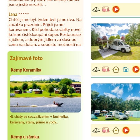
Jana
*****
Chtěli jsme být týden,byli jsme dva. Na
začátku prázdnin. Přijeli jsme
karavanem. Klid pohoda socialky nové
krásné čisté,koupání super. Restaurace
s jídlem, a dobrým jídlem za slušnou
cenu na dosah, a spoustu možností na
výlety. Veškerý personál se choval
slušně mile. Nám se v kempu líbilo.
Aneta Janíčková
*****
Zajímavé foto
Byli jsme zde s dětmi na 5 nocí,
výborné vybavení kempu, čisto všude.
Kemp Keramika
Výborná káva, mošt i víno a další.Milí
hostitelé, vždy usměvaví a ochotní,
umístění kempu blízko všem zážitkům
ať turistickým,tak vodním. V
docházkové blízkosti kempu vodní
nádrž, restaurace a bazénem,
autobusová zastávka, obchod a další.
Děkujeme, bylo to úžasné.
Kateřina+ Květoslav+ Jana+ Zdeněk
4L chaty se soc.zažízením + kuchyňka,
*****
karavany, stany, přímo u vody..
Byli jsme zde už podruhé, minulý rok 3
dny a letos celý týden. Krásný, klidný
kemp. Čisté, nově vybavené chatky,
Kemp u zámku