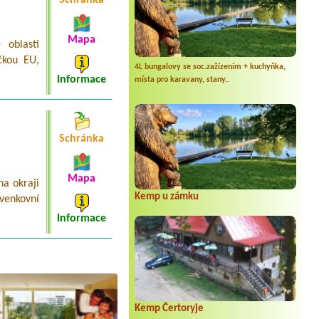
Schránka
Mapa
 oblasti
čkou EU,
4L bungalovy se soc.zažízením + kuchyňka,
Informace
místa pro karavany, stany..
Schránka
Mapa
a okraji
Kemp u zámku
venkovní
Informace
Kemp Čertoryje