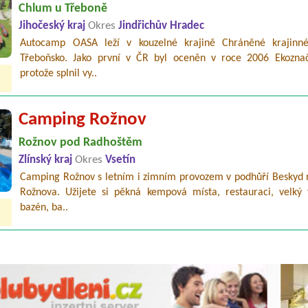
Chlum u Třeboně
Jihočeský kraj
Okres
Jindřichův Hradec
Autocamp OASA leží v kouzelné krajině Chráněné krajinné
Třeboňsko. Jako první v ČR byl oceněn v roce 2006 Ekozna
protože splnil vy..
Camping Rožnov
Rožnov pod Radhoštěm
Zlínský kraj
Okres
Vsetín
Camping Rožnov s letním i zimním provozem v podhůří Beskyd n
Rožnova. Užijete si pěkná kempová místa, restauraci, velký 
bazén, ba..