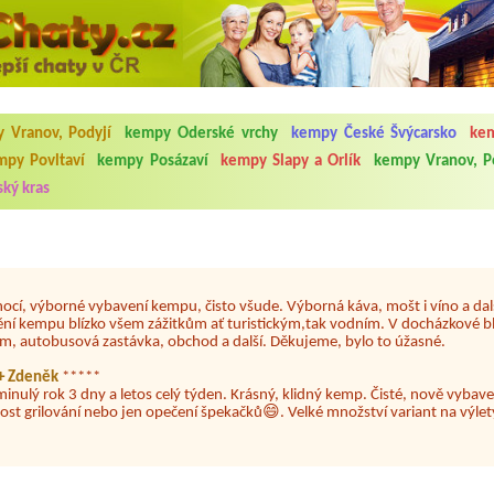
5.7. do 1.8. 2026. Kemp jako takový je pěkný. V umývárně i na WC bylo vždy
ávštěvníků není samozřejmost. V kempu je obchod a restaurace, kebab a dalš
nní hluk z repráků u stanů a absolutní bezohlednost ostatních ubytovaných. 
 Vranov, Podyjí
kempy Oderské vrchy
kempy České Švýcarsko
kem
utu hrála jiná hudba.Kemp pěkný, ale takový rámus jsme ještě nezažili...
mpy Povltaví
kempy Posázaví
kempy Slapy a Orlík
kempy Vranov, P
ký kras
 jsme dva. Na začátku prázdnin. Přijeli jsme karavanem. Klid pohoda socialk
, a dobrým jídlem za slušnou cenu na dosah, a spoustu možností na výlety. 
 líbilo.
nocí, výborné vybavení kempu, čisto všude. Výborná káva, mošt i víno a dalš
ění kempu blízko všem zážitkům ať turistickým,tak vodním. V docházkové b
em, autobusová zastávka, obchod a další. Děkujeme, bylo to úžasné.
a+ Zdeněk
*****
minulý rok 3 dny a letos celý týden. Krásný, klidný kemp. Čisté, nově vybave
ost grilování nebo jen opečení špekačků😄. Velké množství variant na výlety
ždy jsme byli spokojeni. Bohužel letos to byla bída s úklidem toalet, toaletní