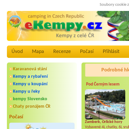
Soubory cookie z
Úvod
Mapa
Recenze
Počasí
Přihlásit
Karavanová stání
Podrobné hl
Kempy a rybaření
Kempy u koupání
Pod Černým lesem
Kempy u řeky
kempy Slovensko
Chaty pronájem ČR
Počasí
Žamberk, Orlické hory
Vybavené 4L chatky, 6L srub