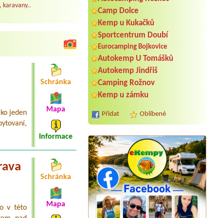
, karavany..
Camp Dolce
Kemp u Kukačků
Sportcentrum Doubí
Eurocamping Bojkovice
Autokemp U Tomášků
Autokemp Jindřiš
Schránka
Camping Rožnov
Kemp u zámku
Mapa
ako jeden
Přidat
Oblíbené
bytovaní,
Informace
rava
Schránka
Termín od 2026-08-06 |
Kemp Římov
2 stany + 2 dospeli + 1 diteBez
elektriky
Mapa
o v této