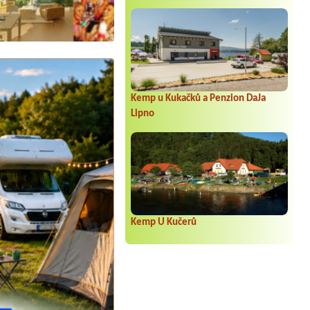
Kemp u Kukačků a Penzion DaJa
Lipno
Kemp U Kučerů