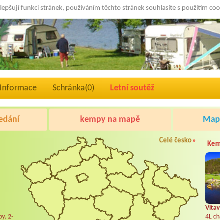
lepšují funkci stránek, používáním těchto stránek souhlasíte s použitím co
Informace
Schránka(
0
)
Letní soutěž
edání
kempy na mapě
Mapa
Celé česko
»
Kem
Vltav
y, 2-
4L ch