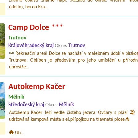
známé oblasti známé např. Stezkou do oblak, visutým mo
údolím, horou Kra..
Camp Dolce ***
Trutnov
Královéhradecký kraj
Okres
Trutnov
🌞 Rekreační areál Dolce se nachází v malebném údolí v blízko
Trutnova. Oblíben je především pro jeho umístění u přírodn
uprostře..
Autokemp Kačer
Mělník
Středočeský kraj
Okres
Mělník
Autokemp Kačer leží vedle čistého jezera Ovčáry s pláží 🏖️ 
udržováná kempová místa s el.přípojkou na travnaté ploše⛺.
🛖 Ub..