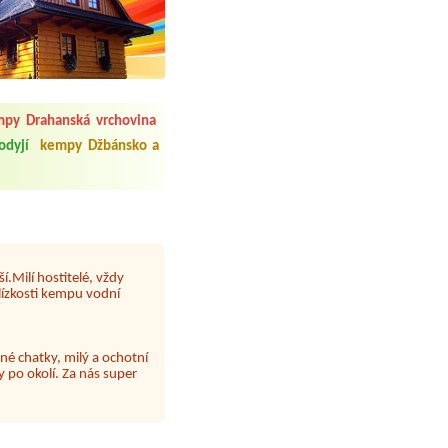
 čisto, doplněný papír i
í občerstvení. Co nás ale
Přes den jsem si připadala
py Drahanská vrchovina
odyjí
kempy Džbánsko a
y nové krásné čisté,koupání
Veškerý personál se choval
í.Milí hostitelé, vždy
lízkosti kempu vodní
né chatky, milý a ochotní
 po okolí. Za nás super
 papír neustále chyběl a dva