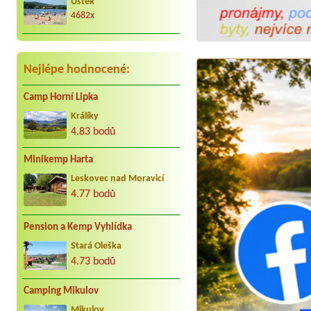
Úštěk
4682x
Nejlépe hodnocené:
Camp Horní Lipka
Králíky
4.83 bodů
Minikemp Harta
Leskovec nad Moravicí
4.77 bodů
Pension a Kemp Vyhlídka
Stará Oleška
4.73 bodů
Camping Mikulov
Mikulov