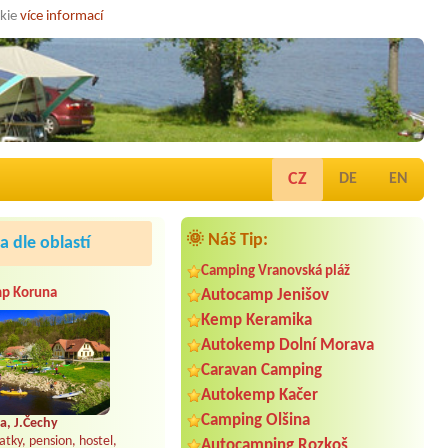
okie
více informací
CZ
DE
EN
🌞 Náš Tip:
 dle oblastí
Camping Vranovská pláž
p Koruna
Autocamp Jenišov
Kemp Keramika
Autokemp Dolní Morava
Caravan Camping
Autokemp Kačer
Camping Olšina
a, J.Čechy
atky, pension, hostel,
Autocamping Rozkoš