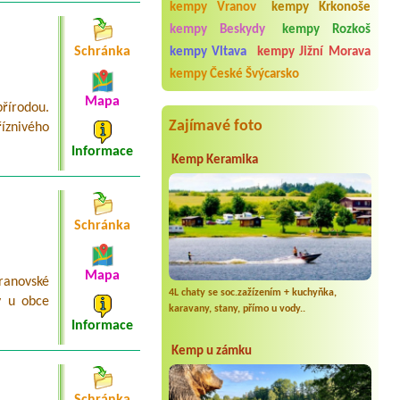
Termín od 2026-08-18 |
Stanové
kempy Vranov
kempy Krkonoše
tábořiště Petrův palouk
kempy Beskydy
kempy Rozkoš
4l chatka , 2 osoby + elektřina
Schránka
kempy Vltava
kempy Jižní Morava
Termín od 2026-07-25 |
Kemp Habina
1x2L, 2 osoby
kempy České Švýcarsko
Mapa
Termín od 2026-07-31 |
Kemp Václav
řírodou.
Zajímavé foto
íznivého
Informace
Kemp Keramika
Schránka
Mapa
ranovské
4L chaty se soc.zažízením + kuchyňka,
y u obce
karavany, stany, přímo u vody..
Informace
Kemp u zámku