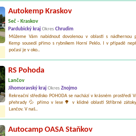
Autokemp Kraskov
Seč - Kraskov
Pardubický kraj
Okres
Chrudim
Můžeme Vám nabídnout dovolenou v oblasti s nádhernou p
Kemp sousedí přímo s rybníkem Horní Peklo. I v případě nepř
počasí je v oko..
RS Pohoda
Lančov
Jihomoravský kraj
Okres
Znojmo
Rekreační středisko POHODA se nachází v krásném prostředí V
přehrady 💦 přímo v lese🌳 v klidné oblasti Stříbrné zátok
Lančov. V naš..
Autocamp OASA Staňkov