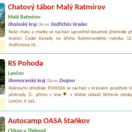
Chatový tábor Malý Ratmírov
Malý Ratmírov
Jihočeský kraj
Okres
Jindřichův Hradec
Naše chaty a chatky se nachází uprostřed kouzelné jihočeské p
hranici České Kanady na břehu Ratmírovského rybníka 1
Jindřichova Hr..
RS Pohoda
Lančov
Jihomoravský kraj
Okres
Znojmo
Rekreační středisko POHODA se nachází v krásném prostředí V
přehrady 💦 přímo v lese🌳 v klidné oblasti Stříbrné zátok
Lančov. V naš..
Autocamp OASA Staňkov
Chlum u Třeboně