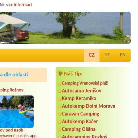
okie
více informací
CZ
DE
EN
🌞 Náš Tip:
 dle oblastí
Camping Vranovská pláž
ping Rožnov
Autocamp Jenišov
Kemp Keramika
Autokemp Dolní Morava
Caravan Camping
Autokemp Kačer
Camping Olšina
ov pod Radh.
vybavené pokoje, app,
Autocamping Rozkoš