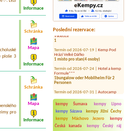
vě✨. Leží
Termín od 2026-08-07 |
Chatová
Informace
osada Slunečnice
2 dospělý + 1 dítě
Termín od 2026-08-14 |
Autokemp
Vikletice
Poslední rezervace:
Schránka
1
Termín od 2026-07-19 |
Kemp Pod
Hrází Velké Dářko
Mapa
holuské
1 místo pro stan(4 osoby)
 ploše 3
Termín od 2026-07-24 |
Hotel a kemp
Informace
Formule***
1bungalow oder Mobilheim Für 2
Personen
Termín od 2026-07-31 |
Autocamp
Schránka
Nové Město
1 Stellplatz 3 Personen
Termín od 2026-08-06 |
Kemp Obora
Mapa
kempy Šumava
kempy Lipno
penského
Veltrusy
kempy Sázava
kempy Jižní Čechy
eimy pro
4L chatka, 2x dospělí a 2x dítě 4 a 7
let
kempy Máchovo Jezero
kempy
Informace
Česká kanada
kempy Český ráj
Termín od 2026-08-03 |
Autocamp