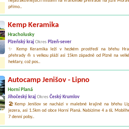
nejatraktivnějších místem na Vranovské přehradě na jižní Mora
přímo..
Kemp Keramika
Hracholusky
Plzeňský kraj
Okres
Plzeň-sever
✨ Kemp Keramika leží v hezkém prostředí na břehu Hrac
přehrady ⛵ s velkou pláží asi 15km západně od Plzně na velké
hektary, což pos..
Autocamp Jenišov - Lipno
Horní Planá
Jihočeský kraj
Okres
Český Krumlov
🏖️Kemp Jenišov se nachází v malebné krajině na břehu Li
jezera, asi 1.5km od obce Horní Planá. Nabízíme 4 a 6L Mobilh
7 denní poby..