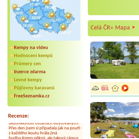
>
Celá ČR»
Mapa
Kempy na videu
Hodnocení kempů
Průmery cen
Aneta Melicharová
***
Byli jsme zde v týdnu od 25.7. do 1.8.
Inzerce zdarma
2026. Kemp jako takový je pěkný. V
Levné kempy
umývárně i na WC bylo vždy čisto,
doplněný papír i utěrky, což při
Půjčovny karavanů
množství návštěvníků není
samozřejmost. V kempu je obchod a
FreeSeznamka.cz
restaurace, kebab a další občerstvení.
Co nás ale velice zklamalo byl celodenní
hluk z repráků u stanů a absolutní
bezohlednost ostatních ubytovaných.
Recenze:
Přes den jsem si připadala jak na pouti-
z každého koutu hrála jiná
hudba.Kemp pěkný, ale takový rámus
jsme ještě nezažili...