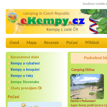
Soubory cookie z
Úvod
Mapa
Recenze
Počasí
Přihlásit
Karavanová stání
Podrobné hl
Kempy a rybaření
Kempy u koupání
Camping Olšina
Kempy u řeky
kempy Slovensko
Chaty pronájem ČR
Počasí
Černá v Pošumaví
Super kemp podél jezera Li