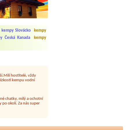
 čisto, doplněný papír i
í občerstvení. Co nás ale
Přes den jsem si připadala
kempy Slovácko
kempy
y Česká Kanada
kempy
y nové krásné čisté,koupání
Veškerý personál se choval
í.Milí hostitelé, vždy
lízkosti kempu vodní
né chatky, milý a ochotní
 po okolí. Za nás super
 papír neustále chyběl a dva