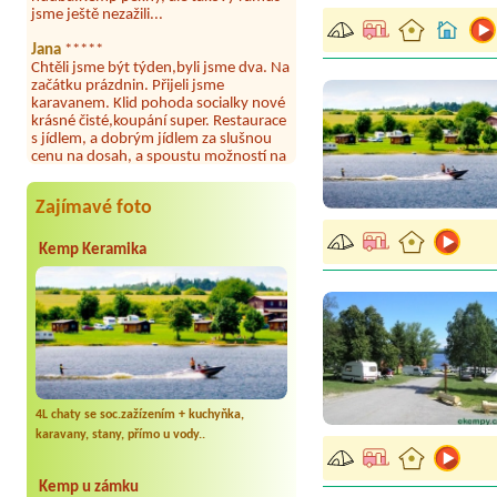
Jana
*****
Chtěli jsme být týden,byli jsme dva. Na
začátku prázdnin. Přijeli jsme
karavanem. Klid pohoda socialky nové
krásné čisté,koupání super. Restaurace
s jídlem, a dobrým jídlem za slušnou
cenu na dosah, a spoustu možností na
výlety. Veškerý personál se choval
slušně mile. Nám se v kempu líbilo.
Aneta Janíčková
*****
Zajímavé foto
Byli jsme zde s dětmi na 5 nocí,
výborné vybavení kempu, čisto všude.
Kemp Keramika
Výborná káva, mošt i víno a další.Milí
hostitelé, vždy usměvaví a ochotní,
umístění kempu blízko všem zážitkům
ať turistickým,tak vodním. V
docházkové blízkosti kempu vodní
nádrž, restaurace a bazénem,
autobusová zastávka, obchod a další.
Děkujeme, bylo to úžasné.
Kateřina+ Květoslav+ Jana+ Zdeněk
4L chaty se soc.zažízením + kuchyňka,
*****
karavany, stany, přímo u vody..
Byli jsme zde už podruhé, minulý rok 3
dny a letos celý týden. Krásný, klidný
kemp. Čisté, nově vybavené chatky,
Kemp u zámku