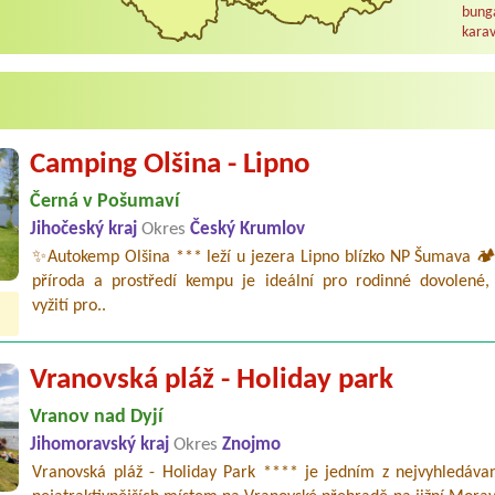
bunga
karav
Camping Olšina - Lipno
Černá v Pošumaví
Jihočeský kraj
Okres
Český Krumlov
✨Autokemp Olšina *** leží u jezera Lipno blízko NP Šumava 🏕️
příroda a prostředí kempu je ideální pro rodinné dovolené,
vyžití pro..
Vranovská pláž - Holiday park
Vranov nad Dyjí
Jihomoravský kraj
Okres
Znojmo
Vranovská pláž - Holiday Park **** je jedním z nejvyhledávan