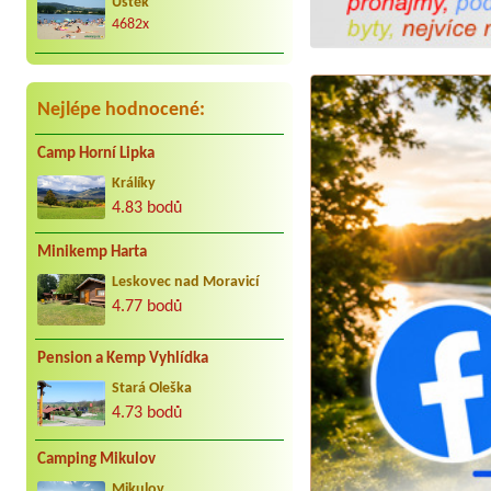
Úštěk
4682x
Nejlépe hodnocené:
Camp Horní Lipka
Králíky
4.83 bodů
Minikemp Harta
Leskovec nad Moravicí
4.77 bodů
Pension a Kemp Vyhlídka
Stará Oleška
4.73 bodů
Camping Mikulov
Mikulov