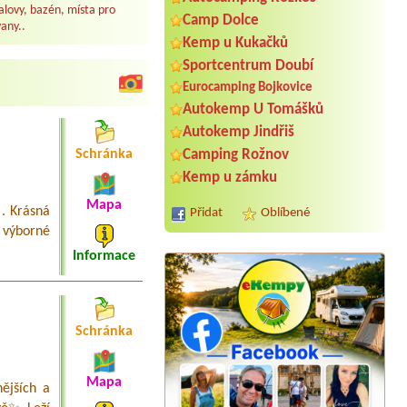
lovy, bazén, místa pro
Camp Dolce
any..
Kemp u Kukačků
Sportcentrum Doubí
Eurocamping Bojkovice
Autokemp U Tomášků
Autokemp Jindřiš
Camping Rožnov
Schránka
Kemp u zámku
Mapa
. Krásná
Přidat
Oblíbené
 výborné
Informace
Schránka
Termín od 2026-08-01 |
Autocamp
Milovice
2 místa pro stan, 2 dospělé osoby a 6
Mapa
ějších a
děti