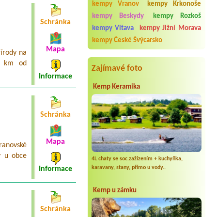
Slapy Skalice
kempy Vranov
kempy Krkonoše
Chata čtyřlůžková
kempy Beskydy
kempy Rozkoš
Schránka
Termín od 2026-08-21 |
Autocamp
kempy Vltava
kempy Jižní Morava
OASA Staňkov
1 stan 2 osoby + pes
kempy České Švýcarsko
Mapa
řírody na
Termín od 2026-07-25 |
Camp Horní
Lipka
2 km od
Zajímavé foto
Informace
Kemp Keramika
Schránka
Mapa
ranovské
y u obce
4L chaty se soc.zažízením + kuchyňka,
karavany, stany, přímo u vody..
Informace
Kemp u zámku
Schránka