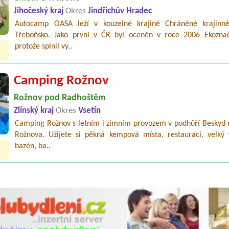
Jihočeský kraj
Okres
Jindřichův Hradec
Autocamp OASA leží v kouzelné krajině Chráněné krajinné
Třeboňsko. Jako první v ČR byl oceněn v roce 2006 Ekozna
protože splnil vy..
Camping Rožnov
Rožnov pod Radhoštěm
Zlínský kraj
Okres
Vsetín
Camping Rožnov s letním i zimním provozem v podhůří Beskyd n
Rožnova. Užijete si pěkná kempová místa, restauraci, velký 
bazén, ba..