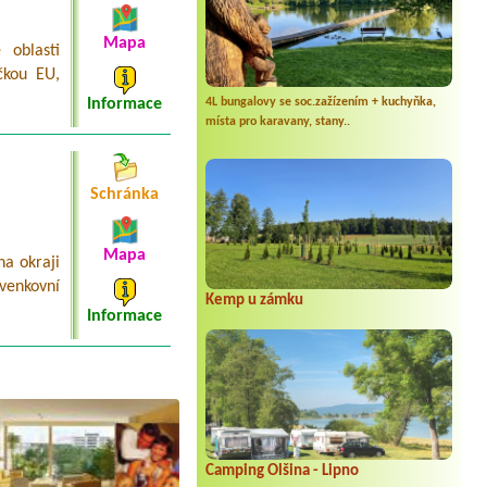
Mapa
 oblasti
čkou EU,
Informace
4L bungalovy se soc.zažízením + kuchyňka,
místa pro karavany, stany..
Schránka
Mapa
a okraji
venkovní
Kemp u zámku
Informace
Camping Olšina - Lipno