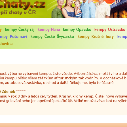
5.7. do 1.8. 2026. Kemp jako takový je pěkný. V umývárně i na WC bylo vždy
ávštěvníků není samozřejmost. V kempu je obchod a restaurace, kebab a dalš
nní hluk z repráků u stanů a absolutní bezohlednost ostatních ubytovaných. 
y
kempy Český ráj
kempy Haná
kempy Opavsko
kempy Ostravsko
utu hrála jiná hudba.Kemp pěkný, ale takový rámus jsme ještě nezažili...
empy Pošumaví
kempy České Švýcarsko
kempy Krušné hory
kemp
 jsme dva. Na začátku prázdnin. Přijeli jsme karavanem. Klid pohoda socialk
chovina
, a dobrým jídlem za slušnou cenu na dosah, a spoustu možností na výlety. 
 líbilo.
nocí, výborné vybavení kempu, čisto všude. Výborná káva, mošt i víno a dalš
ění kempu blízko všem zážitkům ať turistickým,tak vodním. V docházkové b
em, autobusová zastávka, obchod a další. Děkujeme, bylo to úžasné.
a+ Zdeněk
*****
minulý rok 3 dny a letos celý týden. Krásný, klidný kemp. Čisté, nově vybave
ost grilování nebo jen opečení špekačků😄. Velké množství variant na výlety
ždy jsme byli spokojeni. Bohužel letos to byla bída s úklidem toalet, toaletní