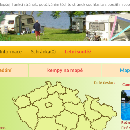
lepšují funkci stránek, používáním těchto stránek souhlasíte s použitím co
Informace
Schránka(
0
)
Letní soutěž
edání
kempy na mapě
Mapa
Celé česko
»
Cam
Rožn
pno..
Plně 