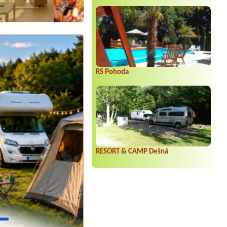
RS Pohoda
RESORT & CAMP Dešná