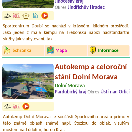
Jihočeský kraj
Okres
Jindřichův Hradec
Sportcentrum Doubí se nachází v krásném, klidném prostředí.
Jako jeden z mála kempů na Třeboňsku nabízí nadstandartní
služby jak v ubytovaní, tak ..
Schránka
Mapa
Informace
Autokemp a celoroční
stání Dolní Morava
Dolní Morava
Pardubický kraj
Okres
Ústí nad Orlicí
Autokemp Dolní Morava je součástí Sportovního areálu přímo v
této známé oblasti známé např. Stezkou do oblak, visutým
mostem nad údolím, horou Kra..