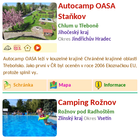
Autocamp OASA
Staňkov
Chlum u Třeboně
Jihočeský kraj
Okres
Jindřichův Hradec
Autocamp OASA leží v kouzelné krajině Chráněné krajinné oblasti
Třeboňsko. Jako první v ČR byl oceněn v roce 2006 Ekoznačkou EU,
protože splnil vy..
Schránka
Mapa
Informace
Camping Rožnov
Rožnov pod Radhoštěm
Zlínský kraj
Okres
Vsetín