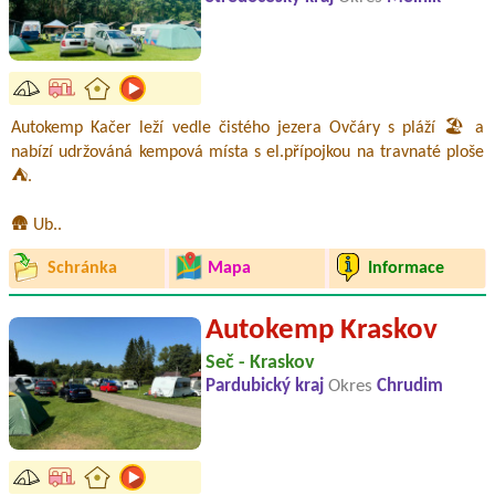
Autokemp Kačer leží vedle čistého jezera Ovčáry s pláží 🏖️ a
nabízí udržováná kempová místa s el.přípojkou na travnaté ploše
⛺.
🛖 Ub..
Schránka
Mapa
Informace
Autokemp Kraskov
Seč - Kraskov
Pardubický kraj
Okres
Chrudim