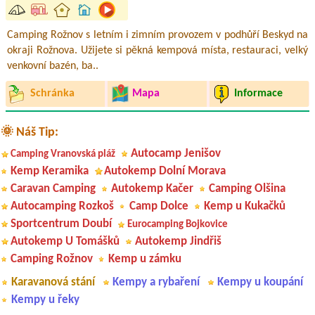
Camping Rožnov s letním i zimním provozem v podhůří Beskyd na
okraji Rožnova. Užijete si pěkná kempová místa, restauraci, velký
venkovní bazén, ba..
Schránka
Mapa
Informace
🌞 Náš Tip:
Autocamp Jenišov
Camping Vranovská pláž
Kemp Keramika
Autokemp Dolní Morava
Caravan Camping
Autokemp Kačer
Camping Olšina
Autocamping Rozkoš
Camp Dolce
Kemp u Kukačků
Sportcentrum Doubí
Eurocamping Bojkovice
Autokemp U Tomášků
Autokemp Jindřiš
Camping Rožnov
Kemp u zámku
Karavanová stání
Kempy a rybaření
Kempy u koupání
Kempy u řeky