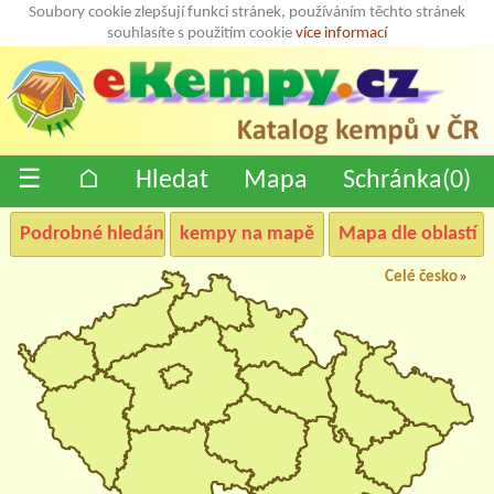
Soubory cookie zlepšují funkci stránek, používáním těchto stránek
souhlasíte s použitím cookie
více informací
☰
⌂
Hledat
Mapa
Schránka(
0
)
Podrobné hledání
kempy na mapě
Mapa dle oblastí
Celé česko
»