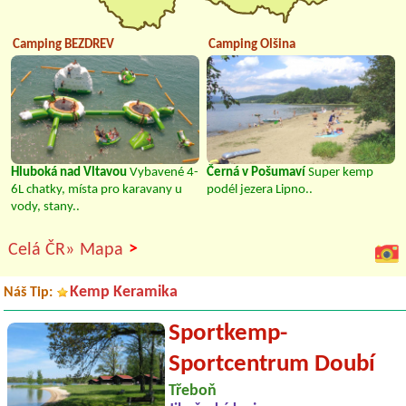
Camping BEZDREV
Camping Olšina
Hluboká nad Vltavou
Vybavené 4-
Černá v Pošumaví
Super kemp
6L chatky, místa pro karavany u
podél jezera Lipno..
vody, stany..
>
Celá ČR»
Mapa
Kemp Keramika
Náš Tip:
Sportkemp-
Sportcentrum Doubí
Třeboň