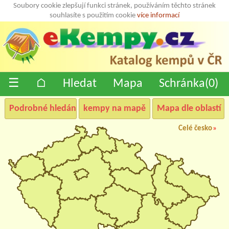
Soubory cookie zlepšují funkci stránek, používáním těchto stránek
souhlasíte s použitím cookie
více informací
☰
⌂
Hledat
Mapa
Schránka(
0
)
Podrobné hledání
kempy na mapě
Mapa dle oblastí
Celé česko
»