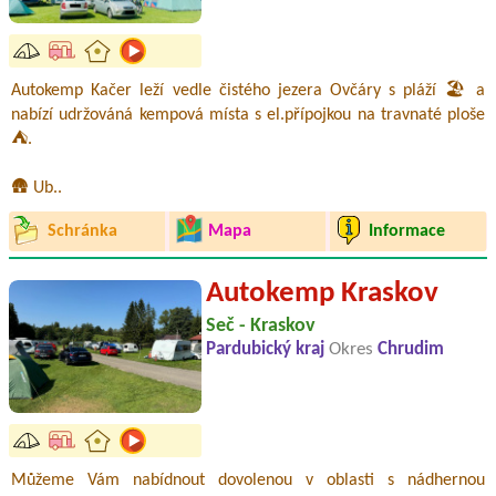
Autokemp Kačer leží vedle čistého jezera Ovčáry s pláží 🏖️ a
nabízí udržováná kempová místa s el.přípojkou na travnaté ploše
⛺.
🛖 Ub..
Schránka
Mapa
Informace
Autokemp Kraskov
Seč - Kraskov
Pardubický kraj
Okres
Chrudim
Můžeme Vám nabídnout dovolenou v oblasti s nádhernou