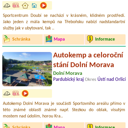
Sportcentrum Doubí se nachází v krásném, klidném prostředí.
Jako jeden z mála kempů na Třeboňsku nabízí nadstandartní
služby jak v ubytovaní, tak ..
Schránka
Mapa
Informace
Autokemp a celoroční
stání Dolní Morava
Dolní Morava
Pardubický kraj
Okres
Ústí nad Orlicí
Autokemp Dolní Morava je součástí Sportovního areálu přímo v
této známé oblasti známé např. Stezkou do oblak, visutým
mostem nad údolím, horou Kra..
Schránka
Mapa
Informace