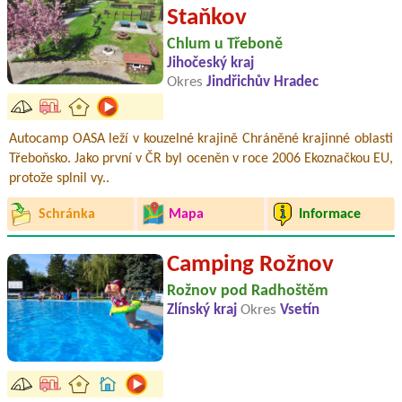
Staňkov
Chlum u Třeboně
Jihočeský kraj
Okres
Jindřichův Hradec
Autocamp OASA leží v kouzelné krajině Chráněné krajinné oblasti
Třeboňsko. Jako první v ČR byl oceněn v roce 2006 Ekoznačkou EU,
protože splnil vy..
Schránka
Mapa
Informace
Camping Rožnov
Rožnov pod Radhoštěm
Zlínský kraj
Okres
Vsetín