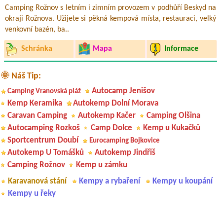
Camping Rožnov s letním i zimním provozem v podhůří Beskyd na
okraji Rožnova. Užijete si pěkná kempová místa, restauraci, velký
venkovní bazén, ba..
Schránka
Mapa
Informace
🌞 Náš Tip:
Autocamp Jenišov
Camping Vranovská pláž
Kemp Keramika
Autokemp Dolní Morava
Caravan Camping
Autokemp Kačer
Camping Olšina
Autocamping Rozkoš
Camp Dolce
Kemp u Kukačků
Sportcentrum Doubí
Eurocamping Bojkovice
Autokemp U Tomášků
Autokemp Jindřiš
Camping Rožnov
Kemp u zámku
Karavanová stání
Kempy a rybaření
Kempy u koupání
Kempy u řeky