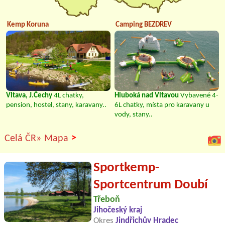
Kemp Koruna
Camping BEZDREV
Vltava, J.Čechy
4L chatky,
Hluboká nad Vltavou
Vybavené 4-
pension, hostel, stany, karavany..
6L chatky, místa pro karavany u
vody, stany..
>
Celá ČR»
Mapa
Sportkemp-
Sportcentrum Doubí
Třeboň
Jihočeský kraj
Okres
Jindřichův Hradec