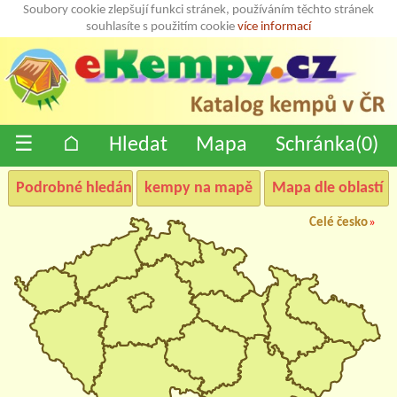
Soubory cookie zlepšují funkci stránek, používáním těchto stránek
souhlasíte s použitím cookie
více informací
☰
⌂
Hledat
Mapa
Schránka(
0
)
Podrobné hledání
kempy na mapě
Mapa dle oblastí
Celé česko
»