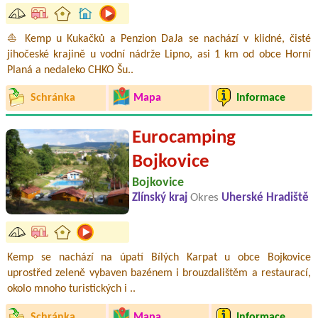
⛵ Kemp u Kukačků a Penzion DaJa se nachází v klidné, čisté
jihočeské krajině u vodní nádrže Lipno, asi 1 km od obce Horní
Planá a nedaleko CHKO Šu..
Schránka
Mapa
Informace
Eurocamping
Bojkovice
Bojkovice
Zlínský kraj
Okres
Uherské Hradiště
Kemp se nachází na úpatí Bílých Karpat u obce Bojkovice
uprostřed zeleně vybaven bazénem i brouzdalištěm a restaurací,
okolo mnoho turistických i ..
Schránka
Mapa
Informace