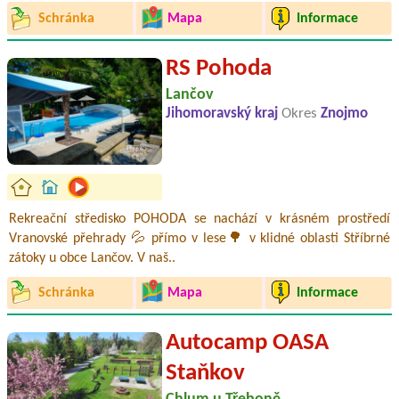
Schránka
Mapa
Informace
RS Pohoda
Lančov
Jihomoravský kraj
Okres
Znojmo
Rekreační středisko POHODA se nachází v krásném prostředí
Vranovské přehrady 💦 přímo v lese🌳 v klidné oblasti Stříbrné
zátoky u obce Lančov. V naš..
Schránka
Mapa
Informace
Autocamp OASA
Staňkov