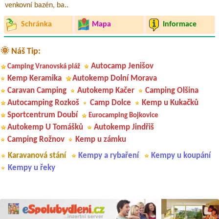
venkovní bazén, ba..
Schránka
Mapa
Informace
🌞 Náš Tip:
Autocamp Jenišov
Camping Vranovská pláž
Kemp Keramika
Autokemp Dolní Morava
Caravan Camping
Autokemp Kačer
Camping Olšina
Autocamping Rozkoš
Camp Dolce
Kemp u Kukačků
Sportcentrum Doubí
Eurocamping Bojkovice
Autokemp U Tomášků
Autokemp Jindřiš
Camping Rožnov
Kemp u zámku
Karavanová stání
Kempy a rybaření
Kempy u koupání
Kempy u řeky