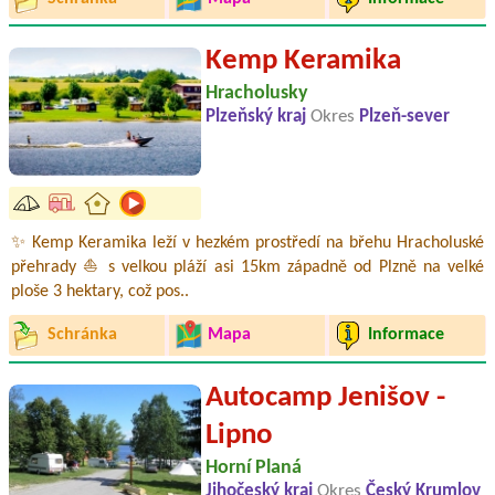
Kemp Keramika
Hracholusky
Plzeňský kraj
Okres
Plzeň-sever
✨ Kemp Keramika leží v hezkém prostředí na břehu Hracholuské
přehrady ⛵ s velkou pláží asi 15km západně od Plzně na velké
ploše 3 hektary, což pos..
Schránka
Mapa
Informace
Autocamp Jenišov -
Lipno
Horní Planá
Jihočeský kraj
Okres
Český Krumlov