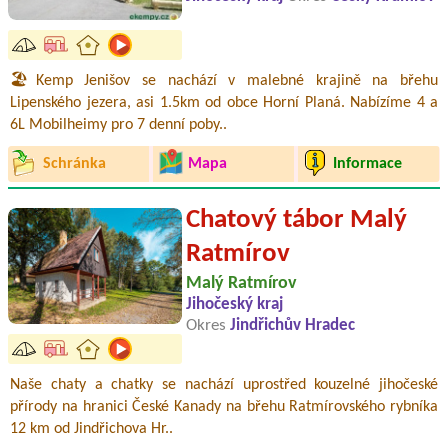
🏖️Kemp Jenišov se nachází v malebné krajině na břehu
Lipenského jezera, asi 1.5km od obce Horní Planá. Nabízíme 4 a
6L Mobilheimy pro 7 denní poby..
Schránka
Mapa
Informace
Chatový tábor Malý
Ratmírov
Malý Ratmírov
Jihočeský kraj
Okres
Jindřichův Hradec
Naše chaty a chatky se nachází uprostřed kouzelné jihočeské
přírody na hranici České Kanady na břehu Ratmírovského rybníka
12 km od Jindřichova Hr..