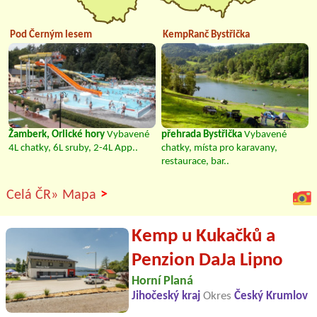
Pod Černým lesem
KempRanč Bystřička
Žamberk, Orlické hory
Vybavené
přehrada Bystřička
Vybavené
4L chatky, 6L sruby, 2-4L App..
chatky, místa pro karavany,
restaurace, bar..
>
Celá ČR»
Mapa
Kemp u Kukačků a
Penzion DaJa Lipno
Horní Planá
Jihočeský kraj
Okres
Český Krumlov