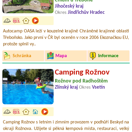
Chlum u Třeboně
Jihočeský kraj
Okres
Jindřichův Hradec
Autocamp OASA leží v kouzelné krajině Chráněné krajinné oblasti
Třeboňsko. Jako první v ČR byl oceněn v roce 2006 Ekoznačkou EU,
protože splnil vy..
Schránka
Mapa
Informace
Camping Rožnov
Rožnov pod Radhoštěm
Zlínský kraj
Okres
Vsetín
Camping Rožnov s letním i zimním provozem v podhůří Beskyd na
okraji Rožnova. Užijete si pěkná kempová místa, restauraci, velký