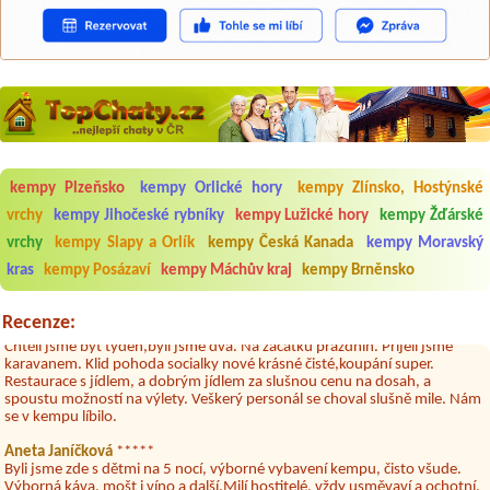
Aneta Melicharová
***
Byli jsme zde v týdnu od 25.7. do 1.8. 2026. Kemp jako takový je pěkný.
kempy Plzeňsko
kempy Orlické hory
kempy Zlínsko, Hostýnské
V umývárně i na WC bylo vždy čisto, doplněný papír i utěrky, což při
množství návštěvníků není samozřejmost. V kempu je obchod a
vrchy
kempy Jihočeské rybníky
kempy Lužické hory
kempy Žďárské
restaurace, kebab a další občerstvení. Co nás ale velice zklamalo byl
vrchy
kempy Slapy a Orlík
kempy Česká Kanada
kempy Moravský
celodenní hluk z repráků u stanů a absolutní bezohlednost ostatních
ubytovaných. Přes den jsem si připadala jak na pouti- z každého koutu
kras
kempy Posázaví
kempy Máchův kraj
kempy Brněnsko
hrála jiná hudba.Kemp pěkný, ale takový rámus jsme ještě nezažili...
Jana
*****
Recenze:
Chtěli jsme být týden,byli jsme dva. Na začátku prázdnin. Přijeli jsme
karavanem. Klid pohoda socialky nové krásné čisté,koupání super.
Restaurace s jídlem, a dobrým jídlem za slušnou cenu na dosah, a
spoustu možností na výlety. Veškerý personál se choval slušně mile. Nám
se v kempu líbilo.
Aneta Janíčková
*****
Byli jsme zde s dětmi na 5 nocí, výborné vybavení kempu, čisto všude.
Výborná káva, mošt i víno a další.Milí hostitelé, vždy usměvaví a ochotní,