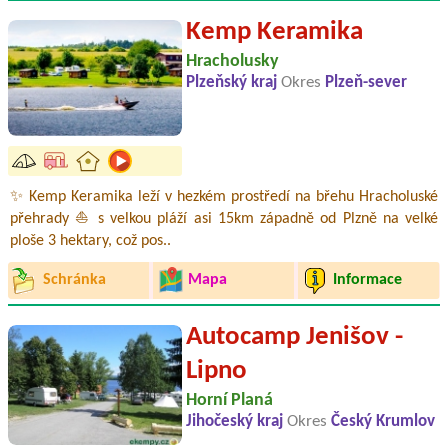
Kemp Keramika
Hracholusky
Plzeňský kraj
Okres
Plzeň-sever
✨ Kemp Keramika leží v hezkém prostředí na břehu Hracholuské
přehrady ⛵ s velkou pláží asi 15km západně od Plzně na velké
ploše 3 hektary, což pos..
Schránka
Mapa
Informace
Autocamp Jenišov -
Lipno
Horní Planá
Jihočeský kraj
Okres
Český Krumlov