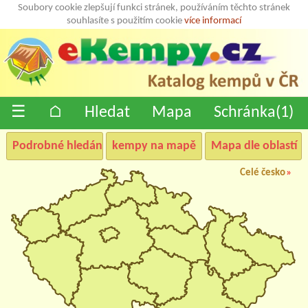
Soubory cookie zlepšují funkci stránek, používáním těchto stránek
souhlasíte s použitím cookie
více informací
☰
⌂
Hledat
Mapa
Schránka(
1
)
Podrobné hledání
kempy na mapě
Mapa dle oblastí
Celé česko
»