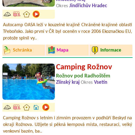
Okres
Jindřichův Hradec
Autocamp OASA leží v kouzelné krajině Chráněné krajinné oblasti
Třeboňsko. Jako první v ČR byl oceněn v roce 2006 Ekoznačkou EU,
protože splnil vy..
Schránka
Mapa
Informace
Camping Rožnov
Rožnov pod Radhoštěm
Zlínský kraj
Okres
Vsetín
Camping Rožnov s letním i zimním provozem v podhůří Beskyd na
okraji Rožnova. Užijete si pěkná kempová místa, restauraci, velký
venkovní bazén, ba..