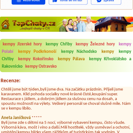
Aneta Melicharová
***
Byli jsme zde v týdnu od 25.7. do 1.8. 2026. Kemp jako takový je pěkný.
kempy Jizerské hory
kempy Chřiby
kempy Železné hory
kempy
V umývárně i na WC bylo vždy čisto, doplněný papír i utěrky, což při
Polabí
kempy Podkrkonoší
kempy Náchodsko
kempy
kempy
množství návštěvníků není samozřejmost. V kempu je obchod a
restaurace, kebab a další občerstvení. Co nás ale velice zklamalo byl
Chřiby
kempy Kokořínsko
kempy Pálava
kempy Křivoklátsko a
celodenní hluk z repráků u stanů a absolutní bezohlednost ostatních
Rakovnicko
kempy Ostravsko
ubytovaných. Přes den jsem si připadala jak na pouti- z každého koutu
hrála jiná hudba.Kemp pěkný, ale takový rámus jsme ještě nezažili...
Recenze:
Jana
*****
Chtěli jsme být týden,byli jsme dva. Na začátku prázdnin. Přijeli jsme
karavanem. Klid pohoda socialky nové krásné čisté,koupání super.
Restaurace s jídlem, a dobrým jídlem za slušnou cenu na dosah, a
spoustu možností na výlety. Veškerý personál se choval slušně mile. Nám
se v kempu líbilo.
Aneta Janíčková
*****
Byli jsme zde s dětmi na 5 nocí, výborné vybavení kempu, čisto všude.
Výborná káva, mošt i víno a další.Milí hostitelé, vždy usměvaví a ochotní,
umístění kempu blízko všem zážitkům ať turistickým,tak vodním. V