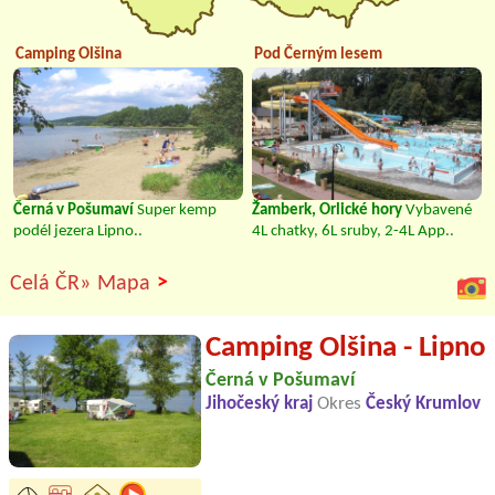
Camping Olšina
Pod Černým lesem
Černá v Pošumaví
Super kemp
Žamberk, Orlické hory
Vybavené
podél jezera Lipno..
4L chatky, 6L sruby, 2-4L App..
>
Celá ČR»
Mapa
Camping Olšina - Lipno
Černá v Pošumaví
Jihočeský kraj
Okres
Český Krumlov