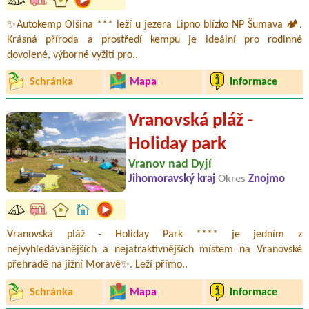
✨Autokemp Olšina *** leží u jezera Lipno blízko NP Šumava 🏕️.
Krásná příroda a prostředí kempu je ideální pro rodinné
dovolené, výborné vyžití pro..
Schránka
Mapa
Informace
Vranovská pláž -
Holiday park
Vranov nad Dyjí
Jihomoravský kraj
Okres
Znojmo
Vranovská pláž - Holiday Park **** je jedním z
nejvyhledávanějších a nejatraktivnějších místem na Vranovské
přehradě na jižní Moravě✨. Leží přímo..
Schránka
Mapa
Informace