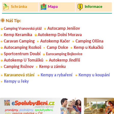
Schránka
Mapa
Informace
🌞 Náš Tip:
Autocamp Jenišov
Camping Vranovská pláž
Kemp Keramika
Autokemp Dolní Morava
Caravan Camping
Autokemp Kačer
Camping Olšina
Autocamping Rozkoš
Camp Dolce
Kemp u Kukačků
Sportcentrum Doubí
Eurocamping Bojkovice
Autokemp U Tomášků
Autokemp Jindřiš
Camping Rožnov
Kemp u zámku
Karavanová stání
Kempy a rybaření
Kempy u koupání
Kempy u řeky