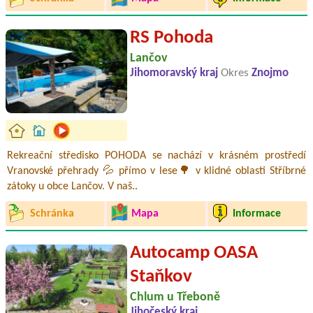
RS Pohoda
Lančov
Jihomoravský kraj
Okres
Znojmo
Rekreační středisko POHODA se nachází v krásném prostředí
Vranovské přehrady 💦 přímo v lese🌳 v klidné oblasti Stříbrné
zátoky u obce Lančov. V naš..
Schránka
Mapa
Informace
Autocamp OASA
Staňkov
Chlum u Třeboně
Jihočeský kraj