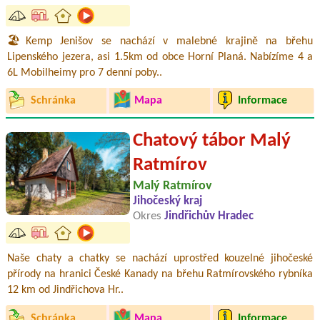
🏖️Kemp Jenišov se nachází v malebné krajině na břehu
Lipenského jezera, asi 1.5km od obce Horní Planá. Nabízíme 4 a
6L Mobilheimy pro 7 denní poby..
Schránka
Mapa
Informace
Chatový tábor Malý
Ratmírov
Malý Ratmírov
Jihočeský kraj
Okres
Jindřichův Hradec
Naše chaty a chatky se nachází uprostřed kouzelné jihočeské
přírody na hranici České Kanady na břehu Ratmírovského rybníka
12 km od Jindřichova Hr..
Schránka
Mapa
Informace