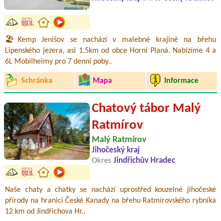
🏖️Kemp Jenišov se nachází v malebné krajině na břehu
Lipenského jezera, asi 1.5km od obce Horní Planá. Nabízíme 4 a
6L Mobilheimy pro 7 denní poby..
Schránka
Mapa
Informace
Chatový tábor Malý
Ratmírov
Malý Ratmírov
Jihočeský kraj
Okres
Jindřichův Hradec
Naše chaty a chatky se nachází uprostřed kouzelné jihočeské
přírody na hranici České Kanady na břehu Ratmírovského rybníka
12 km od Jindřichova Hr..