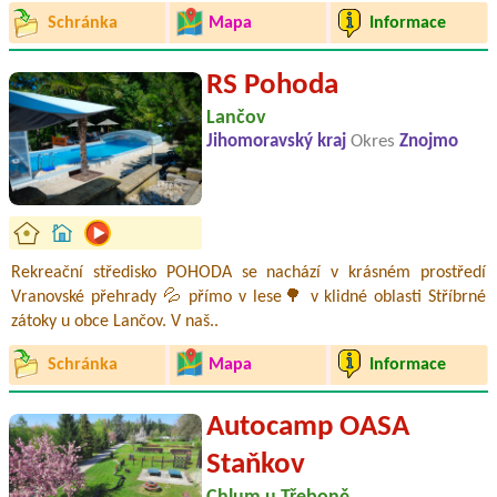
Schránka
Mapa
Informace
RS Pohoda
Lančov
Jihomoravský kraj
Okres
Znojmo
Rekreační středisko POHODA se nachází v krásném prostředí
Vranovské přehrady 💦 přímo v lese🌳 v klidné oblasti Stříbrné
zátoky u obce Lančov. V naš..
Schránka
Mapa
Informace
Autocamp OASA
Staňkov