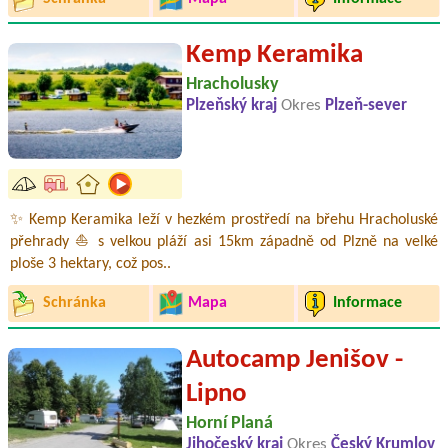
Kemp Keramika
Hracholusky
Plzeňský kraj
Okres
Plzeň-sever
✨ Kemp Keramika leží v hezkém prostředí na břehu Hracholuské
přehrady ⛵ s velkou pláží asi 15km západně od Plzně na velké
ploše 3 hektary, což pos..
Schránka
Mapa
Informace
Autocamp Jenišov -
Lipno
Horní Planá
Jihočeský kraj
Okres
Český Krumlov