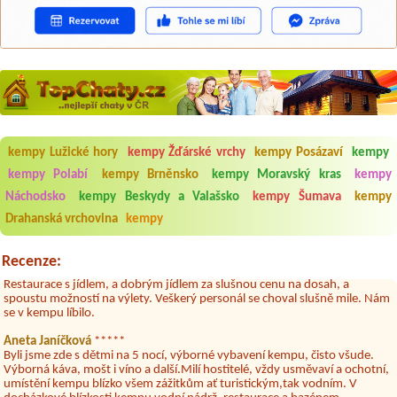
Aneta Melicharová
***
Byli jsme zde v týdnu od 25.7. do 1.8. 2026. Kemp jako takový je pěkný.
V umývárně i na WC bylo vždy čisto, doplněný papír i utěrky, což při
množství návštěvníků není samozřejmost. V kempu je obchod a
kempy Lužické hory
kempy Žďárské vrchy
kempy Posázaví
kempy
restaurace, kebab a další občerstvení. Co nás ale velice zklamalo byl
kempy Polabí
kempy Brněnsko
kempy Moravský kras
kempy
celodenní hluk z repráků u stanů a absolutní bezohlednost ostatních
ubytovaných. Přes den jsem si připadala jak na pouti- z každého koutu
Náchodsko
kempy Beskydy a Valašsko
kempy Šumava
kempy
hrála jiná hudba.Kemp pěkný, ale takový rámus jsme ještě nezažili...
Drahanská vrchovina
kempy
Jana
*****
Chtěli jsme být týden,byli jsme dva. Na začátku prázdnin. Přijeli jsme
Recenze:
karavanem. Klid pohoda socialky nové krásné čisté,koupání super.
Restaurace s jídlem, a dobrým jídlem za slušnou cenu na dosah, a
spoustu možností na výlety. Veškerý personál se choval slušně mile. Nám
se v kempu líbilo.
Aneta Janíčková
*****
Byli jsme zde s dětmi na 5 nocí, výborné vybavení kempu, čisto všude.
Výborná káva, mošt i víno a další.Milí hostitelé, vždy usměvaví a ochotní,
umístění kempu blízko všem zážitkům ať turistickým,tak vodním. V
docházkové blízkosti kempu vodní nádrž, restaurace a bazénem,