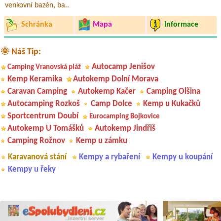
venkovní bazén, ba..
Schránka
Mapa
Informace
🌞 Náš Tip:
Autocamp Jenišov
Camping Vranovská pláž
Kemp Keramika
Autokemp Dolní Morava
Caravan Camping
Autokemp Kačer
Camping Olšina
Autocamping Rozkoš
Camp Dolce
Kemp u Kukačků
Sportcentrum Doubí
Eurocamping Bojkovice
Autokemp U Tomášků
Autokemp Jindřiš
Camping Rožnov
Kemp u zámku
Karavanová stání
Kempy a rybaření
Kempy u koupání
Kempy u řeky