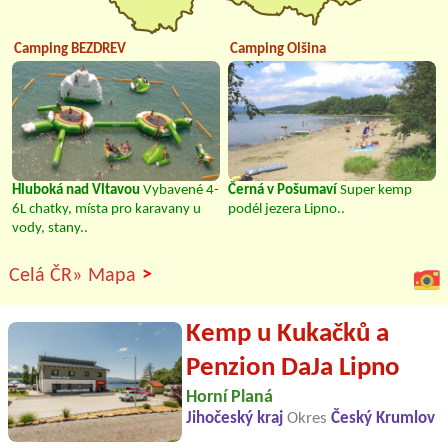
Camping BEZDREV
Camping Olšina
Hluboká nad Vltavou
Vybavené 4-
Černá v Pošumaví
Super kemp
6L chatky, místa pro karavany u
podél jezera Lipno..
vody, stany..
>
Celá ČR»
Mapa
Kemp u Kukačků a
Penzion DaJa Lipno
Horní Planá
Jihočeský kraj
Okres
Český Krumlov