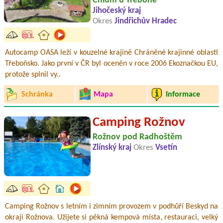
Chlum u Třeboně
Jihočeský kraj
Okres
Jindřichův Hradec
Autocamp OASA leží v kouzelné krajině Chráněné krajinné oblasti
Třeboňsko. Jako první v ČR byl oceněn v roce 2006 Ekoznačkou EU,
protože splnil vy..
Schránka
Mapa
Informace
Camping Rožnov
Rožnov pod Radhoštěm
Zlínský kraj
Okres
Vsetín
Camping Rožnov s letním i zimním provozem v podhůří Beskyd na
okraji Rožnova. Užijete si pěkná kempová místa, restauraci, velký