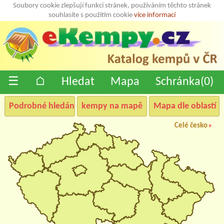
Soubory cookie zlepšují funkci stránek, používáním těchto stránek
souhlasíte s použitím cookie
více informací
☰
⌂
Hledat
Mapa
Schránka(
0
)
Podrobné hledání
kempy na mapě
Mapa dle oblastí
Celé česko
»