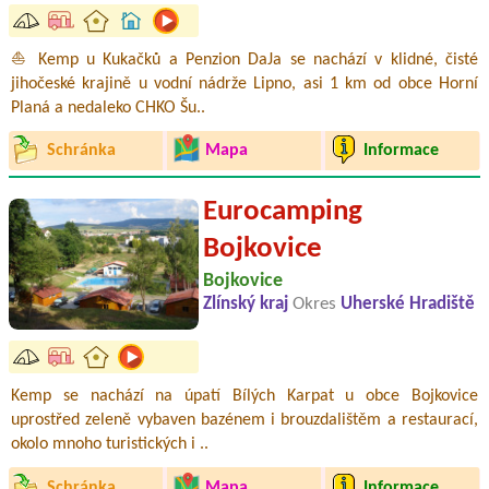
⛵ Kemp u Kukačků a Penzion DaJa se nachází v klidné, čisté
jihočeské krajině u vodní nádrže Lipno, asi 1 km od obce Horní
Planá a nedaleko CHKO Šu..
Schránka
Mapa
Informace
Eurocamping
Bojkovice
Bojkovice
Zlínský kraj
Okres
Uherské Hradiště
Kemp se nachází na úpatí Bílých Karpat u obce Bojkovice
uprostřed zeleně vybaven bazénem i brouzdalištěm a restaurací,
okolo mnoho turistických i ..
Schránka
Mapa
Informace