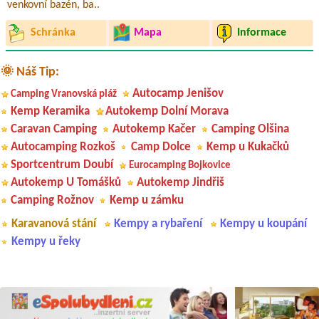
venkovní bazén, ba..
Schránka
Mapa
Informace
🌞 Náš Tip:
Autocamp Jenišov
Camping Vranovská pláž
Kemp Keramika
Autokemp Dolní Morava
Caravan Camping
Autokemp Kačer
Camping Olšina
Autocamping Rozkoš
Camp Dolce
Kemp u Kukačků
Sportcentrum Doubí
Eurocamping Bojkovice
Autokemp U Tomášků
Autokemp Jindřiš
Camping Rožnov
Kemp u zámku
Karavanová stání
Kempy a rybaření
Kempy u koupání
Kempy u řeky