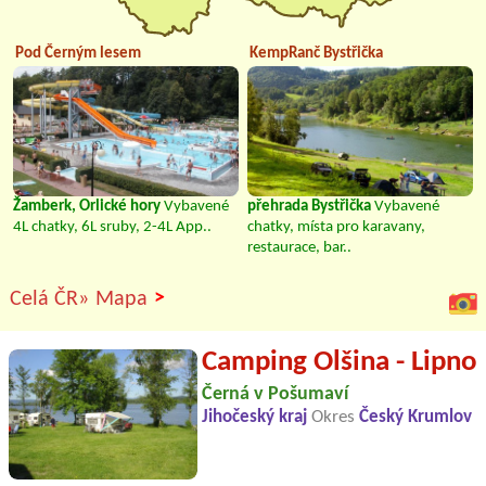
Pod Černým lesem
KempRanč Bystřička
Žamberk, Orlické hory
Vybavené
přehrada Bystřička
Vybavené
4L chatky, 6L sruby, 2-4L App..
chatky, místa pro karavany,
restaurace, bar..
>
Celá ČR»
Mapa
Camping Olšina - Lipno
Černá v Pošumaví
Jihočeský kraj
Okres
Český Krumlov