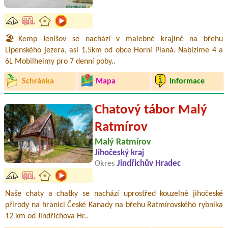
🏖️Kemp Jenišov se nachází v malebné krajině na břehu
Lipenského jezera, asi 1.5km od obce Horní Planá. Nabízíme 4 a
6L Mobilheimy pro 7 denní poby..
Schránka
Mapa
Informace
Chatový tábor Malý
Ratmírov
Malý Ratmírov
Jihočeský kraj
Okres
Jindřichův Hradec
Naše chaty a chatky se nachází uprostřed kouzelné jihočeské
přírody na hranici České Kanady na břehu Ratmírovského rybníka
12 km od Jindřichova Hr..