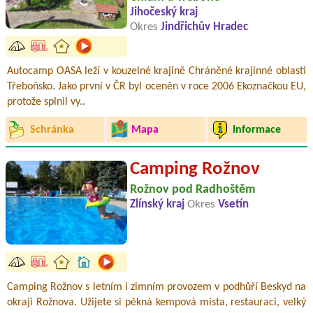
Jihočeský kraj
Okres
Jindřichův Hradec
Autocamp OASA leží v kouzelné krajině Chráněné krajinné oblasti
Třeboňsko. Jako první v ČR byl oceněn v roce 2006 Ekoznačkou EU,
protože splnil vy..
Schránka
Mapa
Informace
Camping Rožnov
Rožnov pod Radhoštěm
Zlínský kraj
Okres
Vsetín
Camping Rožnov s letním i zimním provozem v podhůří Beskyd na
okraji Rožnova. Užijete si pěkná kempová místa, restauraci, velký