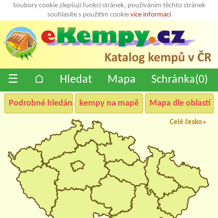
Soubory cookie zlepšují funkci stránek, používáním těchto stránek
souhlasíte s použitím cookie
více informací
☰
⌂
Hledat
Mapa
Schránka(
0
)
Podrobné hledání
kempy na mapě
Mapa dle oblastí
Celé česko
»