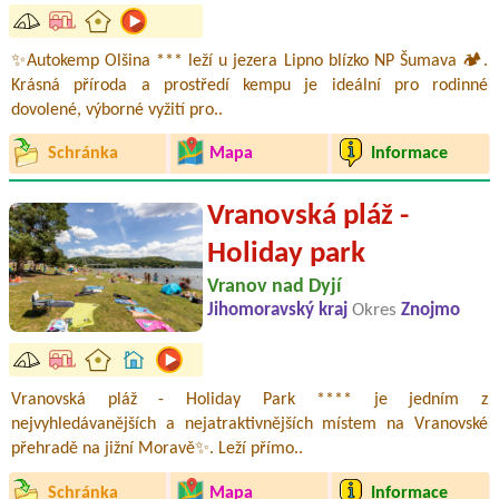
✨Autokemp Olšina *** leží u jezera Lipno blízko NP Šumava 🏕️.
Krásná příroda a prostředí kempu je ideální pro rodinné
dovolené, výborné vyžití pro..
Schránka
Mapa
Informace
Vranovská pláž -
Holiday park
Vranov nad Dyjí
Jihomoravský kraj
Okres
Znojmo
Vranovská pláž - Holiday Park **** je jedním z
nejvyhledávanějších a nejatraktivnějších místem na Vranovské
přehradě na jižní Moravě✨. Leží přímo..
Schránka
Mapa
Informace