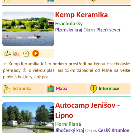
Kemp Keramika
Hracholusky
Plzeňský kraj
Okres
Plzeň-sever
✨ Kemp Keramika leží v hezkém prostředí na břehu Hracholuské
přehrady ⛵ s velkou pláží asi 15km západně od Plzně na velké
ploše 3 hektary, což pos..
Schránka
Mapa
Informace
Autocamp Jenišov -
Lipno
Horní Planá
Jihočeský kraj
Okres
Český Krumlov