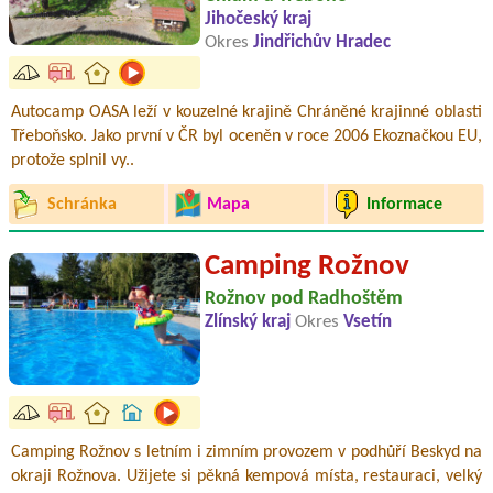
Jihočeský kraj
Okres
Jindřichův Hradec
Autocamp OASA leží v kouzelné krajině Chráněné krajinné oblasti
Třeboňsko. Jako první v ČR byl oceněn v roce 2006 Ekoznačkou EU,
protože splnil vy..
Schránka
Mapa
Informace
Camping Rožnov
Rožnov pod Radhoštěm
Zlínský kraj
Okres
Vsetín
Camping Rožnov s letním i zimním provozem v podhůří Beskyd na
okraji Rožnova. Užijete si pěkná kempová místa, restauraci, velký