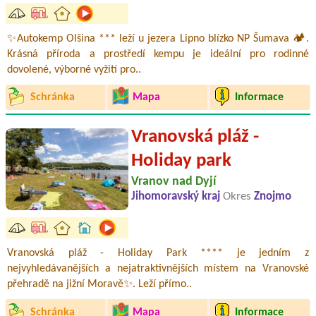
✨Autokemp Olšina *** leží u jezera Lipno blízko NP Šumava 🏕️.
Krásná příroda a prostředí kempu je ideální pro rodinné
dovolené, výborné vyžití pro..
Schránka
Mapa
Informace
Vranovská pláž -
Holiday park
Vranov nad Dyjí
Jihomoravský kraj
Okres
Znojmo
Vranovská pláž - Holiday Park **** je jedním z
nejvyhledávanějších a nejatraktivnějších místem na Vranovské
přehradě na jižní Moravě✨. Leží přímo..
Schránka
Mapa
Informace