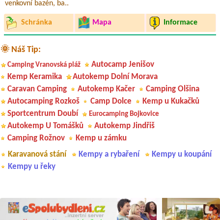
venkovní bazén, ba..
Schránka
Mapa
Informace
🌞 Náš Tip:
Autocamp Jenišov
Camping Vranovská pláž
Kemp Keramika
Autokemp Dolní Morava
Caravan Camping
Autokemp Kačer
Camping Olšina
Autocamping Rozkoš
Camp Dolce
Kemp u Kukačků
Sportcentrum Doubí
Eurocamping Bojkovice
Autokemp U Tomášků
Autokemp Jindřiš
Camping Rožnov
Kemp u zámku
Karavanová stání
Kempy a rybaření
Kempy u koupání
Kempy u řeky