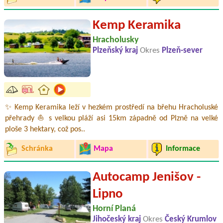
Kemp Keramika
Hracholusky
Plzeňský kraj
Okres
Plzeň-sever
✨ Kemp Keramika leží v hezkém prostředí na břehu Hracholuské
přehrady ⛵ s velkou pláží asi 15km západně od Plzně na velké
ploše 3 hektary, což pos..
Schránka
Mapa
Informace
Autocamp Jenišov -
Lipno
Horní Planá
Jihočeský kraj
Okres
Český Krumlov