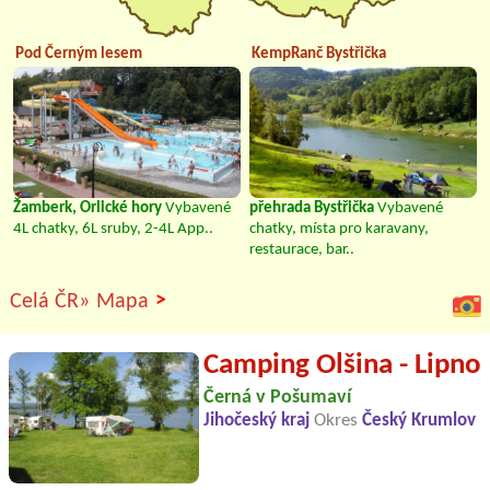
Pod Černým lesem
KempRanč Bystřička
Žamberk, Orlické hory
Vybavené
přehrada Bystřička
Vybavené
4L chatky, 6L sruby, 2-4L App..
chatky, místa pro karavany,
restaurace, bar..
>
Celá ČR»
Mapa
Camping Olšina - Lipno
Černá v Pošumaví
Jihočeský kraj
Okres
Český Krumlov