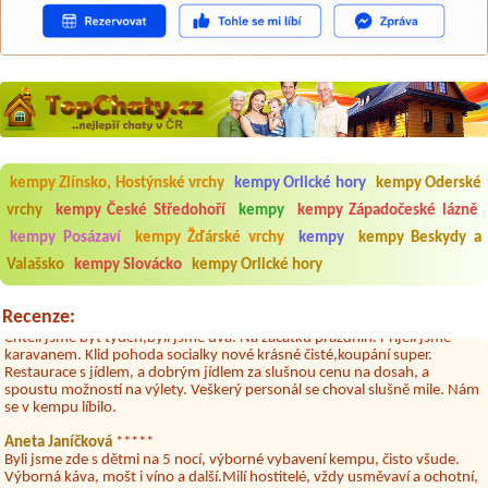
Aneta Melicharová
***
Byli jsme zde v týdnu od 25.7. do 1.8. 2026. Kemp jako takový je pěkný.
kempy Zlínsko, Hostýnské vrchy
kempy Orlické hory
kempy Oderské
V umývárně i na WC bylo vždy čisto, doplněný papír i utěrky, což při
množství návštěvníků není samozřejmost. V kempu je obchod a
vrchy
kempy České Středohoří
kempy
kempy Západočeské lázně
restaurace, kebab a další občerstvení. Co nás ale velice zklamalo byl
kempy Posázaví
kempy Žďárské vrchy
kempy
kempy Beskydy a
celodenní hluk z repráků u stanů a absolutní bezohlednost ostatních
ubytovaných. Přes den jsem si připadala jak na pouti- z každého koutu
Valašsko
kempy Slovácko
kempy Orlické hory
hrála jiná hudba.Kemp pěkný, ale takový rámus jsme ještě nezažili...
Jana
*****
Recenze:
Chtěli jsme být týden,byli jsme dva. Na začátku prázdnin. Přijeli jsme
karavanem. Klid pohoda socialky nové krásné čisté,koupání super.
Restaurace s jídlem, a dobrým jídlem za slušnou cenu na dosah, a
spoustu možností na výlety. Veškerý personál se choval slušně mile. Nám
se v kempu líbilo.
Aneta Janíčková
*****
Byli jsme zde s dětmi na 5 nocí, výborné vybavení kempu, čisto všude.
Výborná káva, mošt i víno a další.Milí hostitelé, vždy usměvaví a ochotní,
umístění kempu blízko všem zážitkům ať turistickým,tak vodním. V