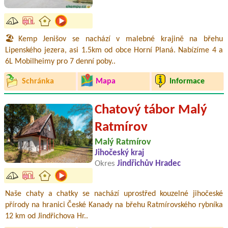
🏖️Kemp Jenišov se nachází v malebné krajině na břehu
Lipenského jezera, asi 1.5km od obce Horní Planá. Nabízíme 4 a
6L Mobilheimy pro 7 denní poby..
Schránka
Mapa
Informace
Chatový tábor Malý
Ratmírov
Malý Ratmírov
Jihočeský kraj
Okres
Jindřichův Hradec
Naše chaty a chatky se nachází uprostřed kouzelné jihočeské
přírody na hranici České Kanady na břehu Ratmírovského rybníka
12 km od Jindřichova Hr..