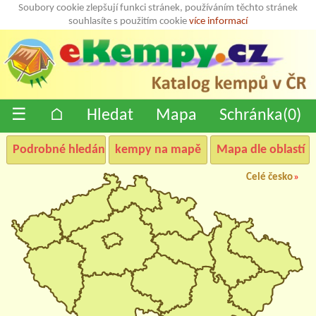
Soubory cookie zlepšují funkci stránek, používáním těchto stránek
souhlasíte s použitím cookie
více informací
☰
⌂
Hledat
Mapa
Schránka(
0
)
Podrobné hledání
kempy na mapě
Mapa dle oblastí
Celé česko
»