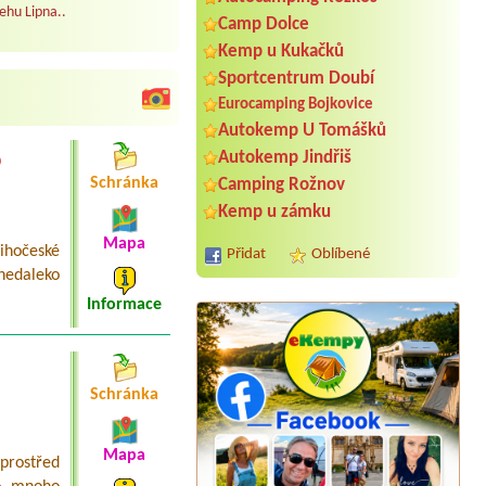
ehu Lipna..
Camp Dolce
Kemp u Kukačků
Sportcentrum Doubí
Eurocamping Bojkovice
Autokemp U Tomášků
o
Autokemp Jindřiš
Schránka
Camping Rožnov
Kemp u zámku
Mapa
ihočeské
Přidat
Oblíbené
nedaleko
Informace
Schránka
Termín od 2026-08-07 |
Camp Vřesná
1 Bungalow, 2 getrennte Betten
Mapa
prostřed
Termín od 2026-08-18 |
Kemp TJ