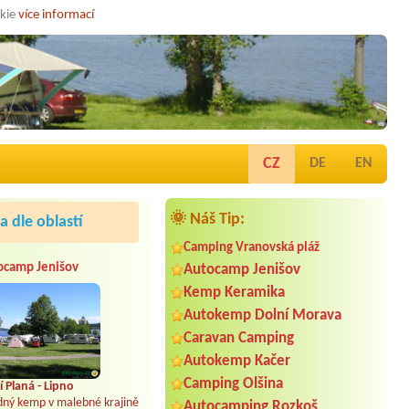
okie
více informací
CZ
DE
EN
🌞 Náš Tip:
 dle oblastí
Camping Vranovská pláž
ocamp Jenišov
Autocamp Jenišov
Kemp Keramika
Autokemp Dolní Morava
Caravan Camping
Autokemp Kačer
Camping Olšina
 Planá - Lipno
dný kemp v malebné krajině
Autocamping Rozkoš