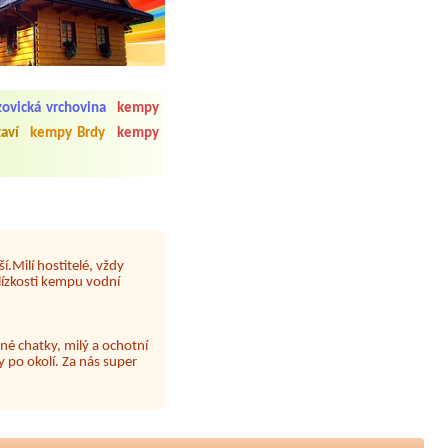
 čisto, doplněný papír i
í občerstvení. Co nás ale
Přes den jsem si připadala
ovická vrchovina
kempy
aví
kempy Brdy
kempy
y nové krásné čisté,koupání
Veškerý personál se choval
í.Milí hostitelé, vždy
lízkosti kempu vodní
né chatky, milý a ochotní
 po okolí. Za nás super
 papír neustále chyběl a dva