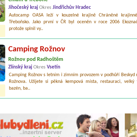
Jihočeský kraj
Okres
Jindřichův Hradec
Autocamp OASA leží v kouzelné krajině Chráněné krajinné
Třeboňsko. Jako první v ČR byl oceněn v roce 2006 Ekozna
protože splnil vy..
Camping Rožnov
Rožnov pod Radhoštěm
Zlínský kraj
Okres
Vsetín
Camping Rožnov s letním i zimním provozem v podhůří Beskyd n
Rožnova. Užijete si pěkná kempová místa, restauraci, velký 
bazén, ba..