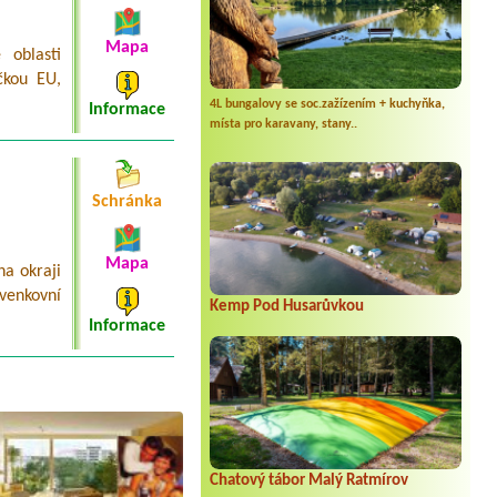
Mapa
 oblasti
čkou EU,
4L bungalovy se soc.zažízením + kuchyňka,
Informace
místa pro karavany, stany..
Schránka
Mapa
a okraji
venkovní
Kemp Pod Husarůvkou
Informace
Chatový tábor Malý Ratmírov