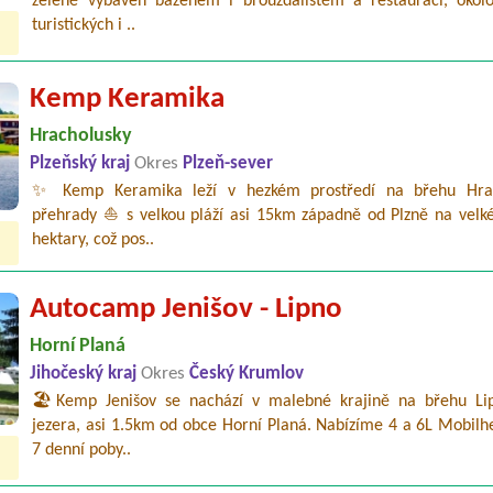
zeleně vybaven bazénem i brouzdalištěm a restaurací, oko
turistických i ..
Kemp Keramika
Hracholusky
Plzeňský kraj
Okres
Plzeň-sever
✨ Kemp Keramika leží v hezkém prostředí na břehu Hrac
přehrady ⛵ s velkou pláží asi 15km západně od Plzně na velké
hektary, což pos..
Autocamp Jenišov - Lipno
Horní Planá
Jihočeský kraj
Okres
Český Krumlov
🏖️Kemp Jenišov se nachází v malebné krajině na břehu Li
jezera, asi 1.5km od obce Horní Planá. Nabízíme 4 a 6L Mobilh
7 denní poby..