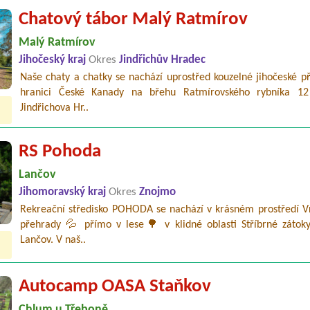
Chatový tábor Malý Ratmírov
Malý Ratmírov
Jihočeský kraj
Okres
Jindřichův Hradec
Naše chaty a chatky se nachází uprostřed kouzelné jihočeské p
hranici České Kanady na břehu Ratmírovského rybníka 1
Jindřichova Hr..
RS Pohoda
Lančov
Jihomoravský kraj
Okres
Znojmo
Rekreační středisko POHODA se nachází v krásném prostředí V
přehrady 💦 přímo v lese🌳 v klidné oblasti Stříbrné zátok
Lančov. V naš..
Autocamp OASA Staňkov
Chlum u Třeboně