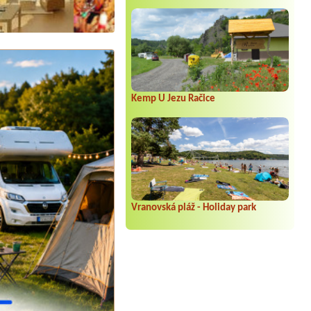
Kemp U Jezu Račice
Vranovská pláž - Holiday park