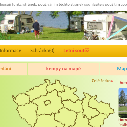
lepšují funkci stránek, používáním těchto stránek souhlasíte s použitím co
Informace
Schránka(
0
)
Letní soutěž
edání
kempy na mapě
Mapa
Celé česko
»
Aut
Horní
o
Pokli
.