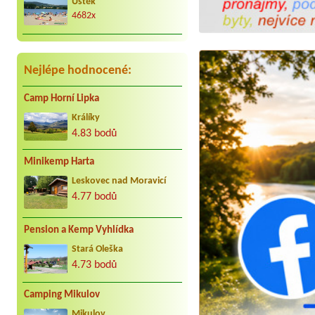
Úštěk
4682x
Nejlépe hodnocené:
Camp Horní Lipka
Králíky
4.83 bodů
Minikemp Harta
Leskovec nad Moravicí
4.77 bodů
Pension a Kemp Vyhlídka
Stará Oleška
4.73 bodů
Camping Mikulov
Mikulov