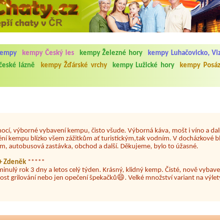
5.7. do 1.8. 2026. Kemp jako takový je pěkný. V umývárně i na WC bylo vždy
ávštěvníků není samozřejmost. V kempu je obchod a restaurace, kebab a dalš
nní hluk z repráků u stanů a absolutní bezohlednost ostatních ubytovaných. 
kempy
kempy Český les
kempy Železné hory
kempy Luhačovicko, Viz
utu hrála jiná hudba.Kemp pěkný, ale takový rámus jsme ještě nezažili...
eské lázně
kempy Žďárské vrchy
kempy Lužické hory
kempy Posáz
 jsme dva. Na začátku prázdnin. Přijeli jsme karavanem. Klid pohoda socialk
, a dobrým jídlem za slušnou cenu na dosah, a spoustu možností na výlety. 
 líbilo.
nocí, výborné vybavení kempu, čisto všude. Výborná káva, mošt i víno a dalš
ění kempu blízko všem zážitkům ať turistickým,tak vodním. V docházkové b
em, autobusová zastávka, obchod a další. Děkujeme, bylo to úžasné.
a+ Zdeněk
*****
minulý rok 3 dny a letos celý týden. Krásný, klidný kemp. Čisté, nově vybave
ost grilování nebo jen opečení špekačků😄. Velké množství variant na výlety
ždy jsme byli spokojeni. Bohužel letos to byla bída s úklidem toalet, toaletní