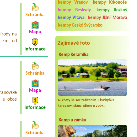
Erika
kempy Vranov
kempy Krkonoše
3 místa pro karavany s el. přípojkou
kempy Beskydy
kempy Rozkoš
(cca 6 dospělých, 5 dětí)3l chatka
Schránka
(2d+1dítě), 5l chatka (3d+2děti)
kempy Vltava
kempy Jižní Morava
kempy České Švýcarsko
Termín od 2026-07-24 |
Kemp Pod
hrází
Mapa
řírody na
1 stan +3osoby
2 km od
Zajímavé foto
Informace
Kemp Keramika
Schránka
Mapa
ranovské
y u obce
4L chaty se soc.zažízením + kuchyňka,
karavany, stany, přímo u vody..
Informace
Kemp u zámku
Schránka