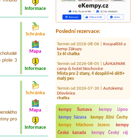
lo mnoho
Vltava
Chatka + 2 osoby
Informace
Termín od 2026-08-14 |
Bohemian
Camp
Hütte
Poslední rezervace:
Schránka
Termín od 2026-08-06 |
Koupaliště a
kemp Zákupy
1x 6l chatka
Mapa
holuské
Termín od 2026-08-05 |
LÁVKAPARK
 ploše 3
camp & hotel Skochovice
Místa pro 2 stany, 4 dospělí+6 děti+
Informace
malý pes
Termín od 2026-07-30 |
Autokemp
Dřevěnice
chatka
Schránka
Termín od 2026-07-29 |
Autocamp
Erika
1místo pro velký stan, 2 osoby, 1 auto
kempy Šumava
kempy Lipno
Mapa
penského
kempy Sázava
kempy Jižní Čechy
eimy pro
Termín od 2026-07-25 |
Kemp Habina
1x2L, 2 osoby
kempy Máchovo Jezero
kempy
Informace
Česká kanada
kempy Český ráj
Termín od 2026-09-04 |
Autocamp