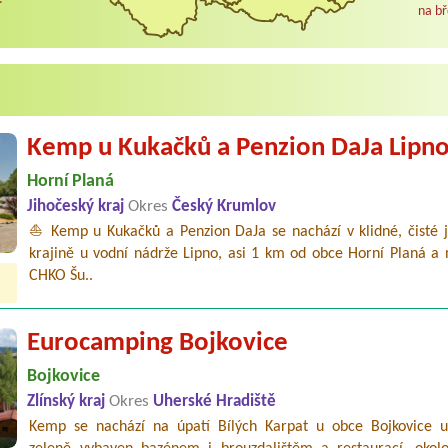
na bř
Kemp u Kukačků a Penzion DaJa Lipn
Horní Planá
Jihočeský kraj
Okres
Český Krumlov
⛵ Kemp u Kukačků a Penzion DaJa se nachází v klidné, čisté j
krajině u vodní nádrže Lipno, asi 1 km od obce Horní Planá a 
CHKO Šu..
Eurocamping Bojkovice
Bojkovice
Zlínský kraj
Okres
Uherské Hradiště
Kemp se nachází na úpatí Bílých Karpat u obce Bojkovice u