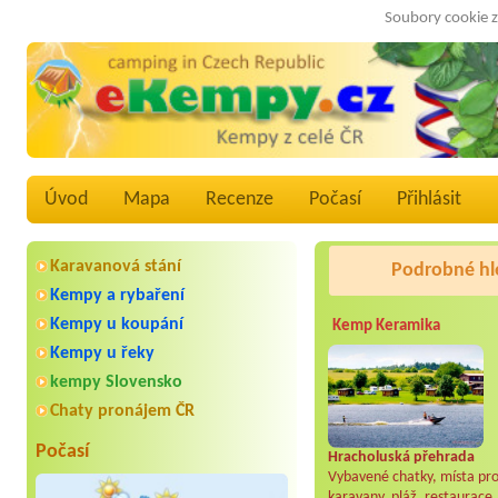
Soubory cookie z
Úvod
Mapa
Recenze
Počasí
Přihlásit
Karavanová stání
Podrobné hl
Kempy a rybaření
Kempy u koupání
Kemp Keramika
Kempy u řeky
kempy Slovensko
Chaty pronájem ČR
Počasí
Hracholuská přehrada
Vybavené chatky, místa pr
karavany, pláž, restaurace.