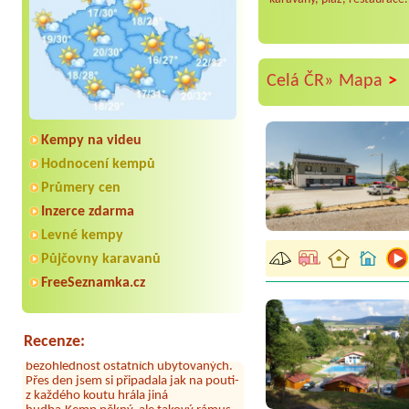
>
Celá ČR»
Mapa
Kempy na videu
Hodnocení kempů
Průmery cen
Aneta Melicharová
***
Byli jsme zde v týdnu od 25.7. do 1.8.
Inzerce zdarma
2026. Kemp jako takový je pěkný. V
Levné kempy
umývárně i na WC bylo vždy čisto,
doplněný papír i utěrky, což při
Půjčovny karavanů
množství návštěvníků není
FreeSeznamka.cz
samozřejmost. V kempu je obchod a
restaurace, kebab a další občerstvení.
Co nás ale velice zklamalo byl celodenní
hluk z repráků u stanů a absolutní
Recenze:
bezohlednost ostatních ubytovaných.
Přes den jsem si připadala jak na pouti-
z každého koutu hrála jiná
hudba.Kemp pěkný, ale takový rámus
jsme ještě nezažili...