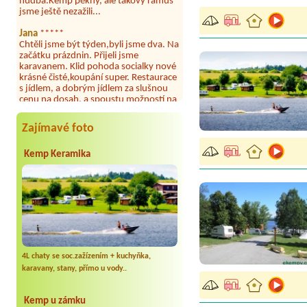
Jana
*****
Chtěli jsme být týden,byli jsme dva. Na
začátku prázdnin. Přijeli jsme
karavanem. Klid pohoda socialky nové
krásné čisté,koupání super. Restaurace
s jídlem, a dobrým jídlem za slušnou
cenu na dosah, a spoustu možností na
výlety. Veškerý personál se choval
slušně mile. Nám se v kempu líbilo.
Aneta Janíčková
*****
Zajímavé foto
Byli jsme zde s dětmi na 5 nocí,
výborné vybavení kempu, čisto všude.
Kemp Keramika
Výborná káva, mošt i víno a další.Milí
hostitelé, vždy usměvaví a ochotní,
umístění kempu blízko všem zážitkům
ať turistickým,tak vodním. V
docházkové blízkosti kempu vodní
nádrž, restaurace a bazénem,
autobusová zastávka, obchod a další.
Děkujeme, bylo to úžasné.
Kateřina+ Květoslav+ Jana+ Zdeněk
4L chaty se soc.zažízením + kuchyňka,
*****
karavany, stany, přímo u vody..
Byli jsme zde už podruhé, minulý rok 3
dny a letos celý týden. Krásný, klidný
kemp. Čisté, nově vybavené chatky,
Kemp u zámku