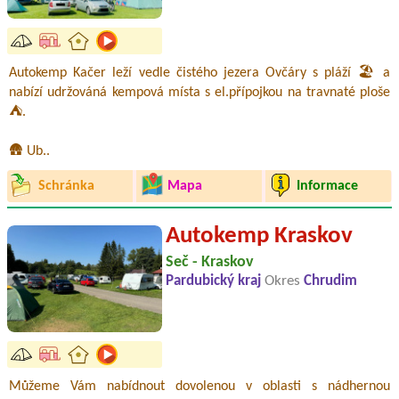
Autokemp Kačer leží vedle čistého jezera Ovčáry s pláží 🏖️ a
nabízí udržováná kempová místa s el.přípojkou na travnaté ploše
⛺.
🛖 Ub..
Schránka
Mapa
Informace
Autokemp Kraskov
Seč - Kraskov
Pardubický kraj
Okres
Chrudim
Můžeme Vám nabídnout dovolenou v oblasti s nádhernou