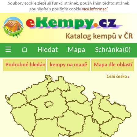
Soubory cookie zlepšují funkci stránek, používáním těchto stránek
souhlasíte s použitím cookie
více informací
☰
⌂
Hledat
Mapa
Schránka(
0
)
Podrobné hledání
kempy na mapě
Mapa dle oblastí
Celé česko
»