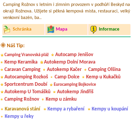
Camping Rožnov s letním i zimním provozem v podhůří Beskyd na
okraji Rožnova. Užijete si pěkná kempová místa, restauraci, velký
venkovní bazén, ba..
Schránka
Mapa
Informace
🌞 Náš Tip:
Autocamp Jenišov
Camping Vranovská pláž
Kemp Keramika
Autokemp Dolní Morava
Caravan Camping
Autokemp Kačer
Camping Olšina
Autocamping Rozkoš
Camp Dolce
Kemp u Kukačků
Sportcentrum Doubí
Eurocamping Bojkovice
Autokemp U Tomášků
Autokemp Jindřiš
Camping Rožnov
Kemp u zámku
Karavanová stání
Kempy a rybaření
Kempy u koupání
Kempy u řeky