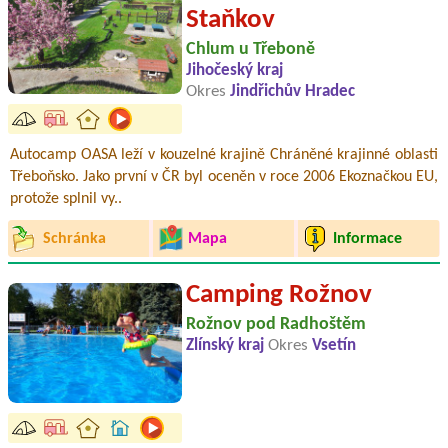
Staňkov
Chlum u Třeboně
Jihočeský kraj
Okres
Jindřichův Hradec
Autocamp OASA leží v kouzelné krajině Chráněné krajinné oblasti
Třeboňsko. Jako první v ČR byl oceněn v roce 2006 Ekoznačkou EU,
protože splnil vy..
Schránka
Mapa
Informace
Camping Rožnov
Rožnov pod Radhoštěm
Zlínský kraj
Okres
Vsetín