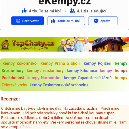
Aneta Melicharová
***
kempy Kokořínsko
kempy Praha a okolí
kempy Pojizeří
kempy
Byli jsme zde v týdnu od 25.7. do 1.8. 2026. Kemp jako takový je pěkný.
V umývárně i na WC bylo vždy čisto, doplněný papír i utěrky, což při
Krušné hory
kempy Jizerské hory
kempy Krkonoše
kempy
kempy
množství návštěvníků není samozřejmost. V kempu je obchod a
Podkrkonoší
kempy Náchodsko
kempy Západočeské lázně
kempy
restaurace, kebab a další občerstvení. Co nás ale velice zklamalo byl
celodenní hluk z repráků u stanů a absolutní bezohlednost ostatních
Oderské vrchy
kempy Českomoravská vrchovina
ubytovaných. Přes den jsem si připadala jak na pouti- z každého koutu
hrála jiná hudba.Kemp pěkný, ale takový rámus jsme ještě nezažili...
Recenze:
Jana
*****
Chtěli jsme být týden,byli jsme dva. Na začátku prázdnin. Přijeli jsme
karavanem. Klid pohoda socialky nové krásné čisté,koupání super.
Restaurace s jídlem, a dobrým jídlem za slušnou cenu na dosah, a
spoustu možností na výlety. Veškerý personál se choval slušně mile. Nám
se v kempu líbilo.