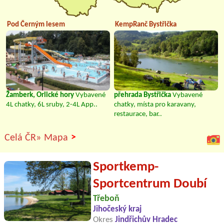
Pod Černým lesem
KempRanč Bystřička
Žamberk, Orlické hory
Vybavené
přehrada Bystřička
Vybavené
4L chatky, 6L sruby, 2-4L App..
chatky, místa pro karavany,
restaurace, bar..
>
Celá ČR»
Mapa
Sportkemp-
Sportcentrum Doubí
Třeboň
Jihočeský kraj
Okres
Jindřichův Hradec