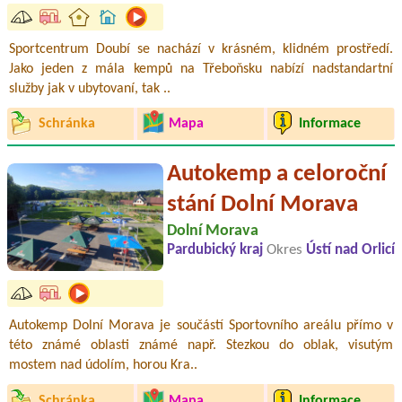
Sportcentrum Doubí se nachází v krásném, klidném prostředí.
Jako jeden z mála kempů na Třeboňsku nabízí nadstandartní
služby jak v ubytovaní, tak ..
Schránka
Mapa
Informace
Autokemp a celoroční
stání Dolní Morava
Dolní Morava
Pardubický kraj
Okres
Ústí nad Orlicí
Autokemp Dolní Morava je součástí Sportovního areálu přímo v
této známé oblasti známé např. Stezkou do oblak, visutým
mostem nad údolím, horou Kra..
Schránka
Mapa
Informace