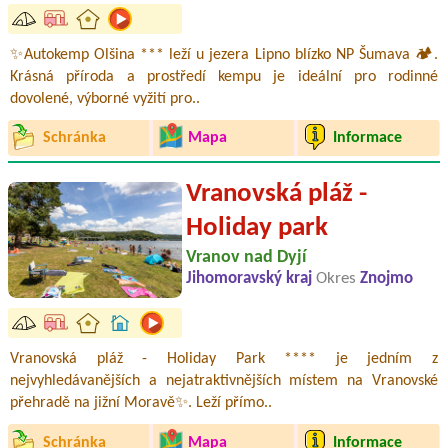
✨Autokemp Olšina *** leží u jezera Lipno blízko NP Šumava 🏕️.
Krásná příroda a prostředí kempu je ideální pro rodinné
dovolené, výborné vyžití pro..
Schránka
Mapa
Informace
Vranovská pláž -
Holiday park
Vranov nad Dyjí
Jihomoravský kraj
Okres
Znojmo
Vranovská pláž - Holiday Park **** je jedním z
nejvyhledávanějších a nejatraktivnějších místem na Vranovské
přehradě na jižní Moravě✨. Leží přímo..
Schránka
Mapa
Informace