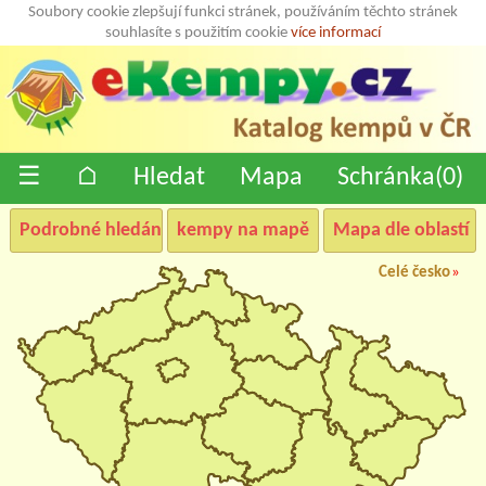
Soubory cookie zlepšují funkci stránek, používáním těchto stránek
souhlasíte s použitím cookie
více informací
☰
⌂
Hledat
Mapa
Schránka(
0
)
Podrobné hledání
kempy na mapě
Mapa dle oblastí
Celé česko
»