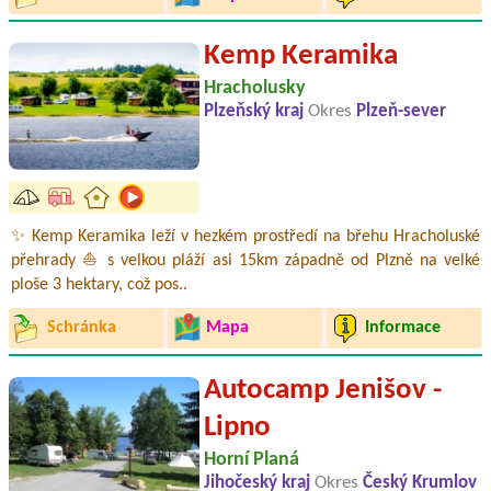
Kemp Keramika
Hracholusky
Plzeňský kraj
Okres
Plzeň-sever
✨ Kemp Keramika leží v hezkém prostředí na břehu Hracholuské
přehrady ⛵ s velkou pláží asi 15km západně od Plzně na velké
ploše 3 hektary, což pos..
Schránka
Mapa
Informace
Autocamp Jenišov -
Lipno
Horní Planá
Jihočeský kraj
Okres
Český Krumlov