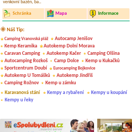
venkovní bazén, ba..
Schránka
Mapa
Informace
🌞 Náš Tip:
Autocamp Jenišov
Camping Vranovská pláž
Kemp Keramika
Autokemp Dolní Morava
Caravan Camping
Autokemp Kačer
Camping Olšina
Autocamping Rozkoš
Camp Dolce
Kemp u Kukačků
Sportcentrum Doubí
Eurocamping Bojkovice
Autokemp U Tomášků
Autokemp Jindřiš
Camping Rožnov
Kemp u zámku
Karavanová stání
Kempy a rybaření
Kempy u koupání
Kempy u řeky