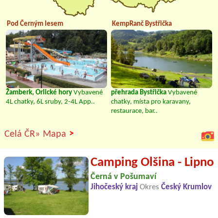
Pod Černým lesem
KempRanč Bystřička
Žamberk, Orlické hory
Vybavené
přehrada Bystřička
Vybavené
4L chatky, 6L sruby, 2-4L App..
chatky, místa pro karavany,
restaurace, bar..
>
Celá ČR»
Mapa
Camping Olšina - Lipno
Černá v Pošumaví
Jihočeský kraj
Okres
Český Krumlov