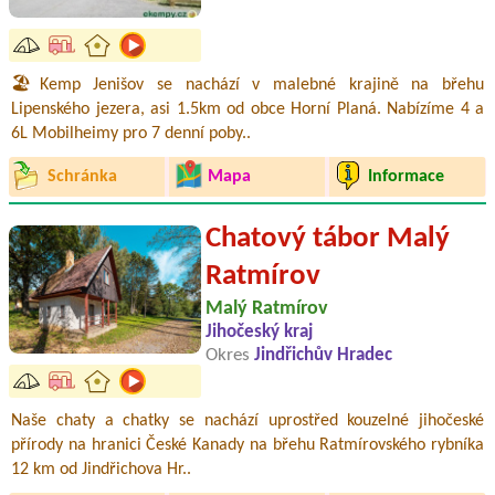
🏖️Kemp Jenišov se nachází v malebné krajině na břehu
Lipenského jezera, asi 1.5km od obce Horní Planá. Nabízíme 4 a
6L Mobilheimy pro 7 denní poby..
Schránka
Mapa
Informace
Chatový tábor Malý
Ratmírov
Malý Ratmírov
Jihočeský kraj
Okres
Jindřichův Hradec
Naše chaty a chatky se nachází uprostřed kouzelné jihočeské
přírody na hranici České Kanady na břehu Ratmírovského rybníka
12 km od Jindřichova Hr..