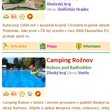
Jihočeský kraj
Okres
Jindřichův Hradec
Autocamp OASA leží v kouzelné krajině Chráněné krajinné oblasti
Třeboňsko. Jako první v ČR byl oceněn v roce 2006 Ekoznačkou EU,
protože splnil vy..
Schránka
Mapa
Informace
Camping Rožnov
Rožnov pod Radhoštěm
Zlínský kraj
Okres
Vsetín
Camping Rožnov s letním i zimním provozem v podhůří Beskyd na
okraji Rožnova. Užijete si pěkná kempová místa, restauraci, velký