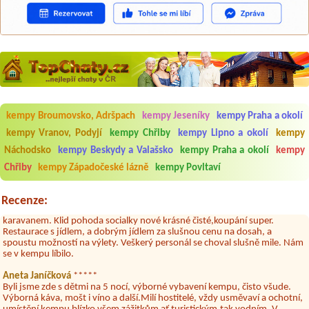
Aneta Melicharová
***
Byli jsme zde v týdnu od 25.7. do 1.8. 2026. Kemp jako takový je pěkný.
V umývárně i na WC bylo vždy čisto, doplněný papír i utěrky, což při
kempy Broumovsko, Adršpach
kempy Jeseníky
kempy Praha a okolí
množství návštěvníků není samozřejmost. V kempu je obchod a
kempy Vranov, Podyjí
kempy Chřiby
kempy Lipno a okolí
kempy
restaurace, kebab a další občerstvení. Co nás ale velice zklamalo byl
celodenní hluk z repráků u stanů a absolutní bezohlednost ostatních
Náchodsko
kempy Beskydy a Valašsko
kempy Praha a okolí
kempy
ubytovaných. Přes den jsem si připadala jak na pouti- z každého koutu
Chřiby
kempy Západočeské lázně
kempy Povltaví
hrála jiná hudba.Kemp pěkný, ale takový rámus jsme ještě nezažili...
Jana
*****
Recenze:
Chtěli jsme být týden,byli jsme dva. Na začátku prázdnin. Přijeli jsme
karavanem. Klid pohoda socialky nové krásné čisté,koupání super.
Restaurace s jídlem, a dobrým jídlem za slušnou cenu na dosah, a
spoustu možností na výlety. Veškerý personál se choval slušně mile. Nám
se v kempu líbilo.
Aneta Janíčková
*****
Byli jsme zde s dětmi na 5 nocí, výborné vybavení kempu, čisto všude.
Výborná káva, mošt i víno a další.Milí hostitelé, vždy usměvaví a ochotní,
umístění kempu blízko všem zážitkům ať turistickým,tak vodním. V