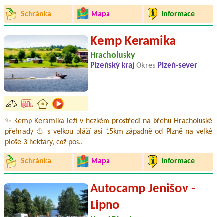
Schránka
Mapa
Informace
Kemp Keramika
Hracholusky
Plzeňský kraj
Okres
Plzeň-sever
✨ Kemp Keramika leží v hezkém prostředí na břehu Hracholuské
přehrady ⛵ s velkou pláží asi 15km západně od Plzně na velké
ploše 3 hektary, což pos..
Schránka
Mapa
Informace
Autocamp Jenišov -
Lipno