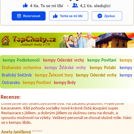
Aneta Melicharová
***
Byli jsme zde v týdnu od 25.7. do 1.8. 2026. Kemp jako takový je pěkný.
kempy Podkrkonoší
kempy Oderské vrchy
kempy Povltaví
kempy
V umývárně i na WC bylo vždy čisto, doplněný papír i utěrky, což při
množství návštěvníků není samozřejmost. V kempu je obchod a
Drahanská vrchovina
kempy Žďárské vrchy
kempy Polabí
kempy
restaurace, kebab a další občerstvení. Co nás ale velice zklamalo byl
Kralický Sněžník
kempy Železné hory
kempy Oderské vrchy
kempy
celodenní hluk z repráků u stanů a absolutní bezohlednost ostatních
ubytovaných. Přes den jsem si připadala jak na pouti- z každého koutu
Ostravsko
kempy Povltaví
kempy Brdy
hrála jiná hudba.Kemp pěkný, ale takový rámus jsme ještě nezažili...
Jana
*****
Recenze:
Chtěli jsme být týden,byli jsme dva. Na začátku prázdnin. Přijeli jsme
karavanem. Klid pohoda socialky nové krásné čisté,koupání super.
Restaurace s jídlem, a dobrým jídlem za slušnou cenu na dosah, a
spoustu možností na výlety. Veškerý personál se choval slušně mile. Nám
se v kempu líbilo.
Aneta Janíčková
*****