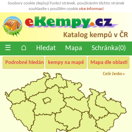
Soubory cookie zlepšují funkci stránek, používáním těchto stránek
souhlasíte s použitím cookie
více informací
☰
⌂
Hledat
Mapa
Schránka(
0
)
Podrobné hledání
kempy na mapě
Mapa dle oblastí
Celé česko
»