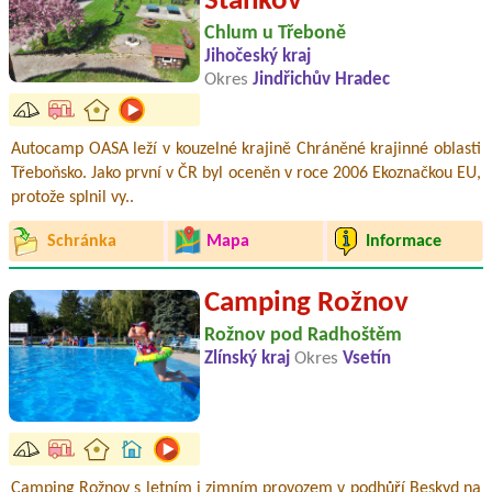
Staňkov
Chlum u Třeboně
Jihočeský kraj
Okres
Jindřichův Hradec
Autocamp OASA leží v kouzelné krajině Chráněné krajinné oblasti
Třeboňsko. Jako první v ČR byl oceněn v roce 2006 Ekoznačkou EU,
protože splnil vy..
Schránka
Mapa
Informace
Camping Rožnov
Rožnov pod Radhoštěm
Zlínský kraj
Okres
Vsetín
Camping Rožnov s letním i zimním provozem v podhůří Beskyd na