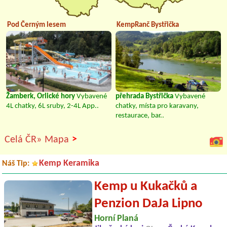
Pod Černým lesem
KempRanč Bystřička
Žamberk, Orlické hory
Vybavené
přehrada Bystřička
Vybavené
4L chatky, 6L sruby, 2-4L App..
chatky, místa pro karavany,
restaurace, bar..
>
Celá ČR»
Mapa
Kemp Keramika
Náš Tip:
Kemp u Kukačků a
Penzion DaJa Lipno
Horní Planá