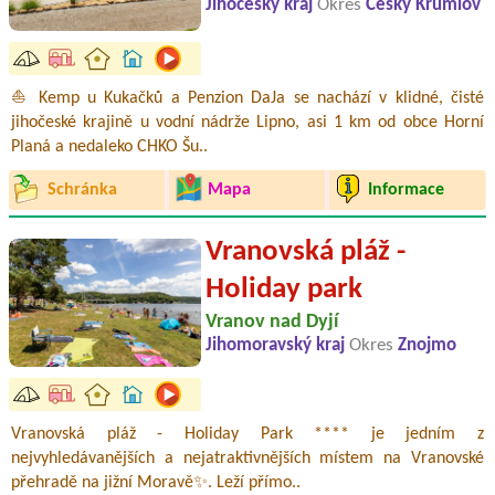
Jihočeský kraj
Okres
Český Krumlov
⛵ Kemp u Kukačků a Penzion DaJa se nachází v klidné, čisté
jihočeské krajině u vodní nádrže Lipno, asi 1 km od obce Horní
Planá a nedaleko CHKO Šu..
Schránka
Mapa
Informace
Vranovská pláž -
Holiday park
Vranov nad Dyjí
Jihomoravský kraj
Okres
Znojmo
Vranovská pláž - Holiday Park **** je jedním z
nejvyhledávanějších a nejatraktivnějších místem na Vranovské
přehradě na jižní Moravě✨. Leží přímo..