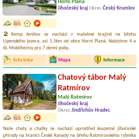
Horní Planá
Jihočeský kraj
Okres
Český Krumlov
🏖️Kemp Jenišov se nachází v malebné krajině na břehu
Lipenského jezera, asi 1.5km od obce Horní Planá. Nabízíme 4 a
6L Mobilheimy pro 7 denní poby..
Schránka
Mapa
Informace
Chatový tábor Malý
Ratmírov
Malý Ratmírov
Jihočeský kraj
Okres
Jindřichův Hradec
Naše chaty a chatky se nachází uprostřed kouzelné jihočeské
přírody na hranici České Kanady na břehu Ratmírovského rybníka