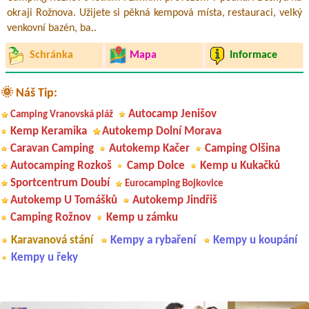
okraji Rožnova. Užijete si pěkná kempová místa, restauraci, velký
venkovní bazén, ba..
Schránka
Mapa
Informace
🌞 Náš Tip:
Autocamp Jenišov
Camping Vranovská pláž
Kemp Keramika
Autokemp Dolní Morava
Caravan Camping
Autokemp Kačer
Camping Olšina
Autocamping Rozkoš
Camp Dolce
Kemp u Kukačků
Sportcentrum Doubí
Eurocamping Bojkovice
Autokemp U Tomášků
Autokemp Jindřiš
Camping Rožnov
Kemp u zámku
Karavanová stání
Kempy a rybaření
Kempy u koupání
Kempy u řeky