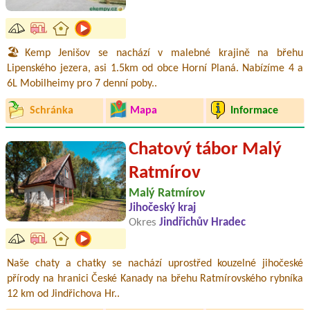
🏖️Kemp Jenišov se nachází v malebné krajině na břehu
Lipenského jezera, asi 1.5km od obce Horní Planá. Nabízíme 4 a
6L Mobilheimy pro 7 denní poby..
Schránka
Mapa
Informace
Chatový tábor Malý
Ratmírov
Malý Ratmírov
Jihočeský kraj
Okres
Jindřichův Hradec
Naše chaty a chatky se nachází uprostřed kouzelné jihočeské
přírody na hranici České Kanady na břehu Ratmírovského rybníka
12 km od Jindřichova Hr..