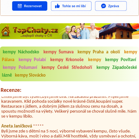
Aneta Melicharová
***
Byli jsme zde v týdnu od 25.7. do 1.8. 2026. Kemp jako takový je pěkný.
kempy Náchodsko
kempy Šumava
kempy Praha a okolí
kempy
V umývárně i na WC bylo vždy čisto, doplněný papír i utěrky, což při
množství návštěvníků není samozřejmost. V kempu je obchod a
Pálava
kempy Polabí
kempy Krkonoše
kempy
kempy Povltaví
restaurace, kebab a další občerstvení. Co nás ale velice zklamalo byl
kempy Pošumaví
kempy České Středohoří
kempy Západočeské
celodenní hluk z repráků u stanů a absolutní bezohlednost ostatních
ubytovaných. Přes den jsem si připadala jak na pouti- z každého koutu
lázně
kempy Slovácko
hrála jiná hudba.Kemp pěkný, ale takový rámus jsme ještě nezažili...
Jana
*****
Recenze:
Chtěli jsme být týden,byli jsme dva. Na začátku prázdnin. Přijeli jsme
karavanem. Klid pohoda socialky nové krásné čisté,koupání super.
Restaurace s jídlem, a dobrým jídlem za slušnou cenu na dosah, a
spoustu možností na výlety. Veškerý personál se choval slušně mile. Nám
se v kempu líbilo.
Aneta Janíčková
*****
Byli jsme zde s dětmi na 5 nocí, výborné vybavení kempu, čisto všude.
Výborná káva, mošt i víno a další.Milí hostitelé, vždy usměvaví a ochotní,
umístění kempu blízko všem zážitkům ať turistickým,tak vodním. V