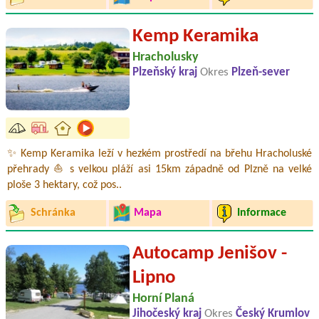
Kemp Keramika
Hracholusky
Plzeňský kraj
Okres
Plzeň-sever
✨ Kemp Keramika leží v hezkém prostředí na břehu Hracholuské
přehrady ⛵ s velkou pláží asi 15km západně od Plzně na velké
ploše 3 hektary, což pos..
Schránka
Mapa
Informace
Autocamp Jenišov -
Lipno
Horní Planá
Jihočeský kraj
Okres
Český Krumlov