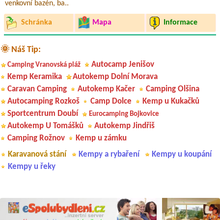
venkovní bazén, ba..
Schránka
Mapa
Informace
🌞 Náš Tip:
Autocamp Jenišov
Camping Vranovská pláž
Kemp Keramika
Autokemp Dolní Morava
Caravan Camping
Autokemp Kačer
Camping Olšina
Autocamping Rozkoš
Camp Dolce
Kemp u Kukačků
Sportcentrum Doubí
Eurocamping Bojkovice
Autokemp U Tomášků
Autokemp Jindřiš
Camping Rožnov
Kemp u zámku
Karavanová stání
Kempy a rybaření
Kempy u koupání
Kempy u řeky