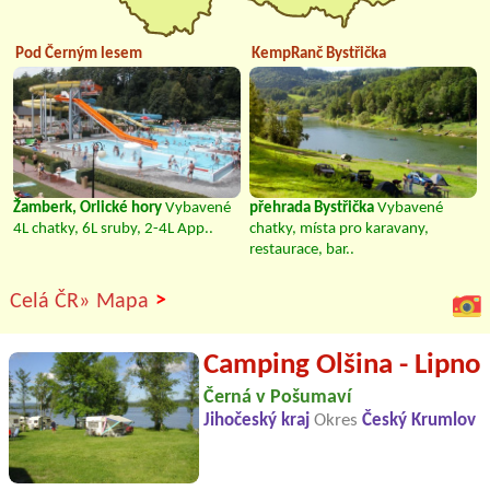
Pod Černým lesem
KempRanč Bystřička
Žamberk, Orlické hory
Vybavené
přehrada Bystřička
Vybavené
4L chatky, 6L sruby, 2-4L App..
chatky, místa pro karavany,
restaurace, bar..
>
Celá ČR»
Mapa
Camping Olšina - Lipno
Černá v Pošumaví
Jihočeský kraj
Okres
Český Krumlov