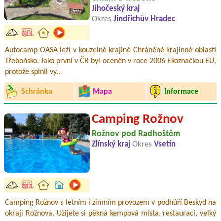
Jihočeský kraj
Okres
Jindřichův Hradec
Autocamp OASA leží v kouzelné krajině Chráněné krajinné oblasti
Třeboňsko. Jako první v ČR byl oceněn v roce 2006 Ekoznačkou EU,
protože splnil vy..
Schránka
Mapa
Informace
Camping Rožnov
Rožnov pod Radhoštěm
Zlínský kraj
Okres
Vsetín
Camping Rožnov s letním i zimním provozem v podhůří Beskyd na
okraji Rožnova. Užijete si pěkná kempová místa, restauraci, velký