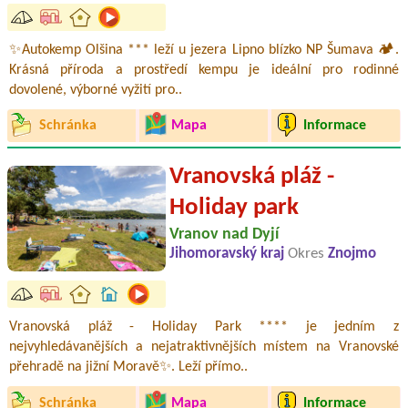
✨Autokemp Olšina *** leží u jezera Lipno blízko NP Šumava 🏕️.
Krásná příroda a prostředí kempu je ideální pro rodinné
dovolené, výborné vyžití pro..
Schránka
Mapa
Informace
Vranovská pláž -
Holiday park
Vranov nad Dyjí
Jihomoravský kraj
Okres
Znojmo
Vranovská pláž - Holiday Park **** je jedním z
nejvyhledávanějších a nejatraktivnějších místem na Vranovské
přehradě na jižní Moravě✨. Leží přímo..
Schránka
Mapa
Informace