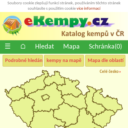
Soubory cookie zlepšují funkci stránek, používáním těchto stránek
souhlasíte s použitím cookie
více informací
☰
⌂
Hledat
Mapa
Schránka(
0
)
Podrobné hledání
kempy na mapě
Mapa dle oblastí
Celé česko
»