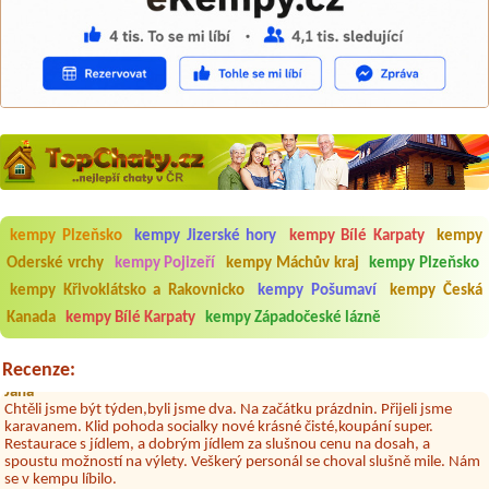
Aneta Melicharová
***
kempy Plzeňsko
kempy Jizerské hory
kempy Bílé Karpaty
kempy
Byli jsme zde v týdnu od 25.7. do 1.8. 2026. Kemp jako takový je pěkný.
V umývárně i na WC bylo vždy čisto, doplněný papír i utěrky, což při
Oderské vrchy
kempy Pojizeří
kempy Máchův kraj
kempy Plzeňsko
množství návštěvníků není samozřejmost. V kempu je obchod a
kempy Křivoklátsko a Rakovnicko
kempy Pošumaví
kempy Česká
restaurace, kebab a další občerstvení. Co nás ale velice zklamalo byl
celodenní hluk z repráků u stanů a absolutní bezohlednost ostatních
Kanada
kempy Bílé Karpaty
kempy Západočeské lázně
ubytovaných. Přes den jsem si připadala jak na pouti- z každého koutu
hrála jiná hudba.Kemp pěkný, ale takový rámus jsme ještě nezažili...
Recenze:
Jana
*****
Chtěli jsme být týden,byli jsme dva. Na začátku prázdnin. Přijeli jsme
karavanem. Klid pohoda socialky nové krásné čisté,koupání super.
Restaurace s jídlem, a dobrým jídlem za slušnou cenu na dosah, a
spoustu možností na výlety. Veškerý personál se choval slušně mile. Nám
se v kempu líbilo.