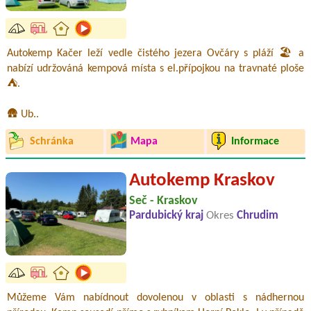
Autokemp Kačer leží vedle čistého jezera Ovčáry s pláží 🏖️ a
nabízí udržováná kempová místa s el.přípojkou na travnaté ploše
⛺.
🛖 Ub..
Schránka
Mapa
Informace
Autokemp Kraskov
Seč - Kraskov
Pardubický kraj
Okres
Chrudim
Můžeme Vám nabídnout dovolenou v oblasti s nádhernou