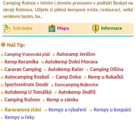
Camping Rožnov s letním i zimním provozem v podhůří Beskyd na
okraji Rožnova. Užijete si pěkná kempová místa, restauraci, velký
venkovní bazén, ba..
Schránka
Mapa
Informace
🌞 Náš Tip:
Autocamp Jenišov
Camping Vranovská pláž
Kemp Keramika
Autokemp Dolní Morava
Caravan Camping
Autokemp Kačer
Camping Olšina
Autocamping Rozkoš
Camp Dolce
Kemp u Kukačků
Sportcentrum Doubí
Eurocamping Bojkovice
Autokemp U Tomášků
Autokemp Jindřiš
Camping Rožnov
Kemp u zámku
Karavanová stání
Kempy a rybaření
Kempy u koupání
Kempy u řeky