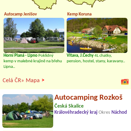
Autocamp Jenišov
Kemp Koruna
Horní Planá - Lipno
Poklidný
Vltava, J.Čechy
4L chatky,
kemp v malebné krajině na břehu
pension, hostel, stany, karavany..
Lipna..
>
Celá ČR»
Mapa
Autocamping Rozkoš
Česká Skalice
Královéhradecký kraj
Okres
Náchod