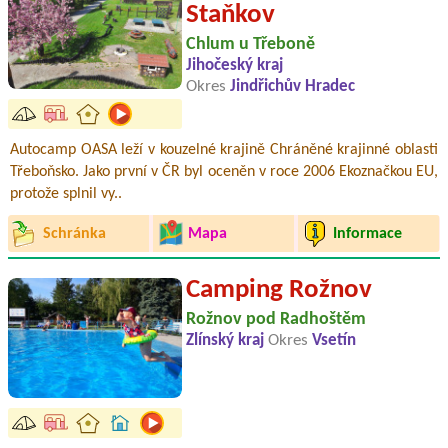
Staňkov
Chlum u Třeboně
Jihočeský kraj
Okres
Jindřichův Hradec
Autocamp OASA leží v kouzelné krajině Chráněné krajinné oblasti
Třeboňsko. Jako první v ČR byl oceněn v roce 2006 Ekoznačkou EU,
protože splnil vy..
Schránka
Mapa
Informace
Camping Rožnov
Rožnov pod Radhoštěm
Zlínský kraj
Okres
Vsetín