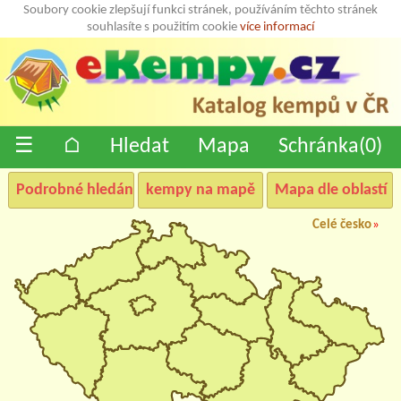
Soubory cookie zlepšují funkci stránek, používáním těchto stránek
souhlasíte s použitím cookie
více informací
☰
⌂
Hledat
Mapa
Schránka(
0
)
Podrobné hledání
kempy na mapě
Mapa dle oblastí
Celé česko
»