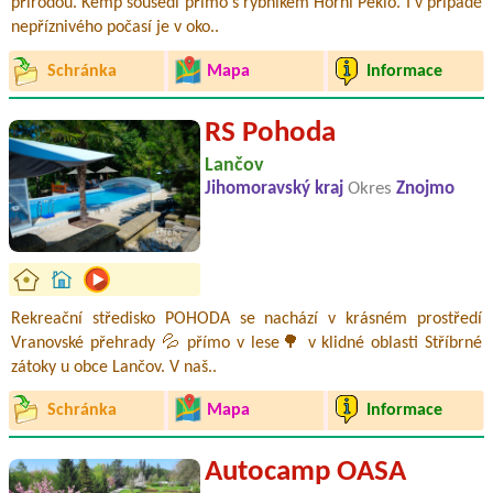
přírodou. Kemp sousedí přímo s rybníkem Horní Peklo. I v případě
nepříznivého počasí je v oko..
Schránka
Mapa
Informace
RS Pohoda
Lančov
Jihomoravský kraj
Okres
Znojmo
Rekreační středisko POHODA se nachází v krásném prostředí
Vranovské přehrady 💦 přímo v lese🌳 v klidné oblasti Stříbrné
zátoky u obce Lančov. V naš..
Schránka
Mapa
Informace
Autocamp OASA