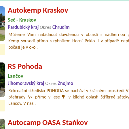
Autokemp Kraskov
Seč - Kraskov
Pardubický kraj
Okres
Chrudim
Můžeme Vám nabídnout dovolenou v oblasti s nádhernou p
Kemp sousedí přímo s rybníkem Horní Peklo. I v případě nepř
počasí je v oko..
RS Pohoda
Lančov
Jihomoravský kraj
Okres
Znojmo
Rekreační středisko POHODA se nachází v krásném prostředí V
přehrady 💦 přímo v lese🌳 v klidné oblasti Stříbrné zátok
Lančov. V naš..
Autocamp OASA Staňkov