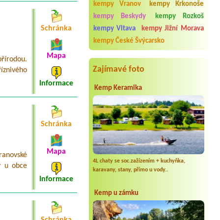
2L chatka pro 2 osoby + luzkoviny
kempy Vranov
kempy Krkonoše
kempy Beskydy
kempy Rozkoš
Termín od 2026-07-30 |
Kemp Olšovec
Chata dvoulůžková táborová 1x2L
Schránka
kempy Vltava
kempy Jižní Morava
pokoj, 2 osoby
kempy České Švýcarsko
Termín od 2026-07-30 |
Tábořiště U
Mapa
Včelky
řírodou.
2 mista pro stany pro 4 dospělí a 2
Zajímavé foto
íznivého
děti
Informace
Kemp Keramika
Schránka
Mapa
ranovské
4L chaty se soc.zažízením + kuchyňka,
y u obce
karavany, stany, přímo u vody..
Informace
Kemp u zámku