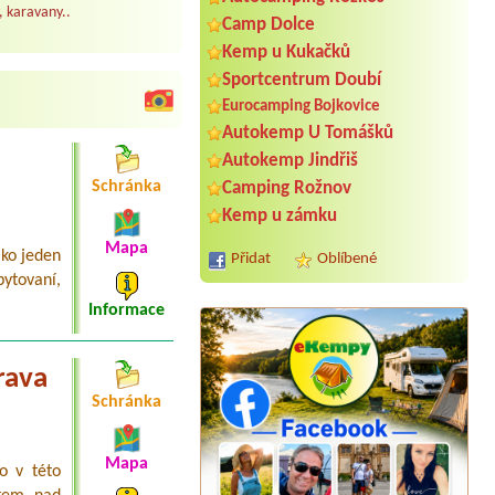
, karavany..
Camp Dolce
Kemp u Kukačků
Sportcentrum Doubí
Eurocamping Bojkovice
Autokemp U Tomášků
Autokemp Jindřiš
Schránka
Camping Rožnov
Kemp u zámku
Mapa
ako jeden
Přidat
Oblíbené
bytovaní,
Informace
rava
Schránka
Termín od 2026-08-10 |
Kemp Na
Břečkárně
2x místo u vody + 4 dospělý osoby
Mapa
o v této