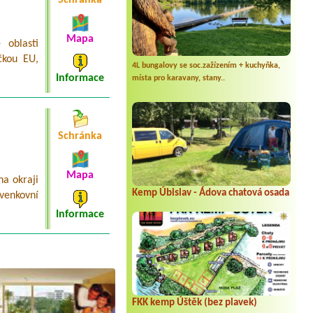
Schránka
Mapa
 oblasti
čkou EU,
4L bungalovy se soc.zažízením + kuchyňka,
Informace
místa pro karavany, stany..
Schránka
Mapa
a okraji
Kemp Úbislav - Ádova chatová osada
venkovní
Informace
FKK kemp Úštěk (bez plavek)