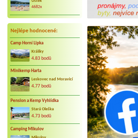
Úštěk
4682x
Nejlépe hodnocené:
Camp Horní Lipka
Králíky
4.83 bodů
Minikemp Harta
Leskovec nad Moravicí
4.77 bodů
Pension a Kemp Vyhlídka
Stará Oleška
4.73 bodů
Camping Mikulov
Mikulov