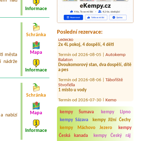
stem nad
Termín od 2026-07-31 |
Autokemp
Jezero
Informace
1misto u vody karavan +auto
+elektřina
Termín od 2026-08-06 |
Kemp
Ledečko
Poslední rezervace:
Schránka
2x 4L pokoj, 4 dospělí, 4 děti
Termín od 2026-08-05 |
Autokemp
Balaton
Mapa
sti města
Dvoukomorový stan, dva dospělí, dítě
a pes
í nádrže
Informace
Termín od 2026-08-06 |
Tábořiště
Stvořidla
1 misto u vody
Termín od 2026-07-30 |
Kemp
Schránka
Sluníčko
2x 4L chatka
Termín od 2026-08-10 |
Autokemp
kempy Šumava
kempy Lipno
Mapa
a nabízí
Babylon
kempy Sázava
kempy Jižní Čechy
4l chata Lada a pes
kempy Máchovo Jezero
kempy
Informace
Termín od 2026-08-03 |
Autokemp
Česká kanada
kempy Český ráj
Bílina Kyselka