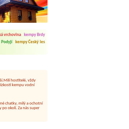
 čisto, doplněný papír i
í občerstvení. Co nás ale
Přes den jsem si připadala
á vrchovina
kempy Brdy
 Podyjí
kempy Český les
y nové krásné čisté,koupání
Veškerý personál se choval
í.Milí hostitelé, vždy
lízkosti kempu vodní
né chatky, milý a ochotní
 po okolí. Za nás super
 papír neustále chyběl a dva