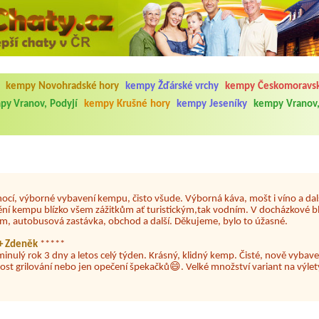
5.7. do 1.8. 2026. Kemp jako takový je pěkný. V umývárně i na WC bylo vždy
ávštěvníků není samozřejmost. V kempu je obchod a restaurace, kebab a dalš
nní hluk z repráků u stanů a absolutní bezohlednost ostatních ubytovaných. 
kempy Novohradské hory
kempy Žďárské vrchy
kempy Českomoravsk
utu hrála jiná hudba.Kemp pěkný, ale takový rámus jsme ještě nezažili...
py Vranov, Podyjí
kempy Krušné hory
kempy Jeseníky
kempy Vranov,
 jsme dva. Na začátku prázdnin. Přijeli jsme karavanem. Klid pohoda socialk
, a dobrým jídlem za slušnou cenu na dosah, a spoustu možností na výlety. 
 líbilo.
nocí, výborné vybavení kempu, čisto všude. Výborná káva, mošt i víno a dalš
ění kempu blízko všem zážitkům ať turistickým,tak vodním. V docházkové b
em, autobusová zastávka, obchod a další. Děkujeme, bylo to úžasné.
a+ Zdeněk
*****
minulý rok 3 dny a letos celý týden. Krásný, klidný kemp. Čisté, nově vybave
ost grilování nebo jen opečení špekačků😄. Velké množství variant na výlety
ždy jsme byli spokojeni. Bohužel letos to byla bída s úklidem toalet, toaletní