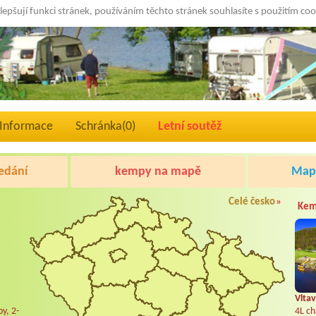
lepšují funkci stránek, používáním těchto stránek souhlasíte s použitím co
Informace
Schránka(
0
)
Letní soutěž
edání
kempy na mapě
Mapa
Celé česko
»
Kem
Vltav
y, 2-
4L ch