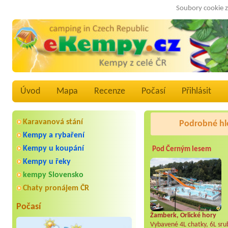
Soubory cookie z
Úvod
Mapa
Recenze
Počasí
Přihlásit
Karavanová stání
Podrobné hl
Kempy a rybaření
Kempy u koupání
Pod Černým lesem
Kempy u řeky
kempy Slovensko
Chaty pronájem ČR
Počasí
Žamberk, Orlické hory
Vybavené 4L chatky, 6L srub