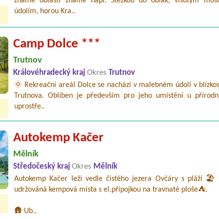
známé oblasti známé např. Stezkou do oblak, visutým mo
údolím, horou Kra..
Camp Dolce ***
Trutnov
Královéhradecký kraj
Okres
Trutnov
🌞 Rekreační areál Dolce se nachází v malebném údolí v blízko
Trutnova. Oblíben je především pro jeho umístění u přírodn
uprostře..
Autokemp Kačer
Mělník
Středočeský kraj
Okres
Mělník
Autokemp Kačer leží vedle čistého jezera Ovčáry s pláží 🏖️ 
udržováná kempová místa s el.přípojkou na travnaté ploše⛺.
🛖 Ub..