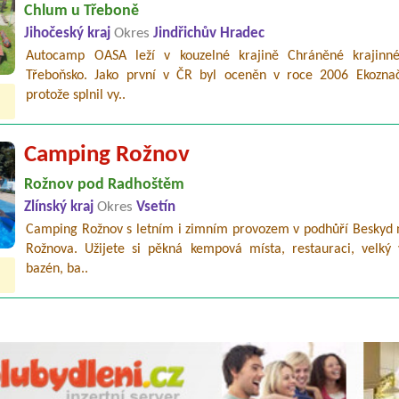
Chlum u Třeboně
Jihočeský kraj
Okres
Jindřichův Hradec
Autocamp OASA leží v kouzelné krajině Chráněné krajinné
Třeboňsko. Jako první v ČR byl oceněn v roce 2006 Ekozna
protože splnil vy..
Camping Rožnov
Rožnov pod Radhoštěm
Zlínský kraj
Okres
Vsetín
Camping Rožnov s letním i zimním provozem v podhůří Beskyd n
Rožnova. Užijete si pěkná kempová místa, restauraci, velký 
bazén, ba..