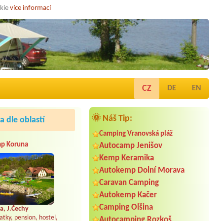
okie
více informací
CZ
DE
EN
🌞 Náš Tip:
 dle oblastí
Camping Vranovská pláž
p Koruna
Autocamp Jenišov
Kemp Keramika
Autokemp Dolní Morava
Caravan Camping
Autokemp Kačer
Camping Olšina
a, J.Čechy
atky, pension, hostel,
Autocamping Rozkoš