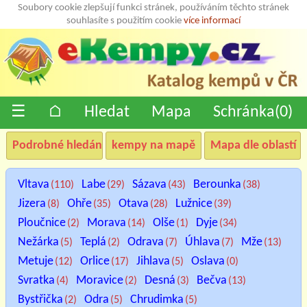
Soubory cookie zlepšují funkci stránek, používáním těchto stránek
souhlasíte s použitím cookie
více informací
☰
⌂
Hledat
Mapa
Schránka(
0
)
Podrobné hledání
kempy na mapě
Mapa dle oblastí
Vltava
Labe
Sázava
Berounka
(110)
(29)
(43)
(38)
Jizera
Ohře
Otava
Lužnice
(8)
(35)
(28)
(39)
Ploučnice
Morava
Olše
Dyje
(2)
(14)
(1)
(34)
Nežárka
Teplá
Odrava
Úhlava
Mže
(5)
(2)
(7)
(7)
(13)
Metuje
Orlice
Jihlava
Oslava
(12)
(17)
(5)
(0)
Svratka
Moravice
Desná
Bečva
(4)
(2)
(3)
(13)
Bystřička
Odra
Chrudimka
(2)
(5)
(5)