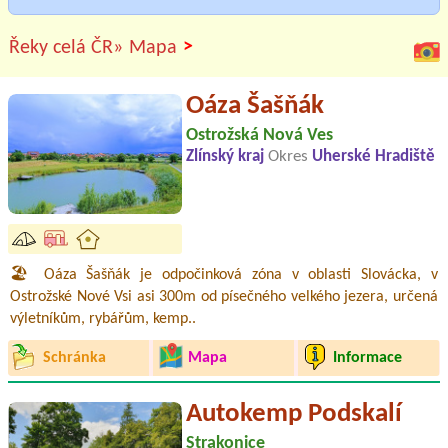
>
Řeky celá ČR»
Mapa
Oáza Šašňák
Ostrožská Nová Ves
Zlínský kraj
Okres
Uherské Hradiště
🏖️ Oáza Šašňák je odpočinková zóna v oblasti Slovácka, v
Ostrožské Nové Vsi asi 300m od písečného velkého jezera, určená
výletníkům, rybářům, kemp..
Schránka
Mapa
Informace
Autokemp Podskalí
Strakonice