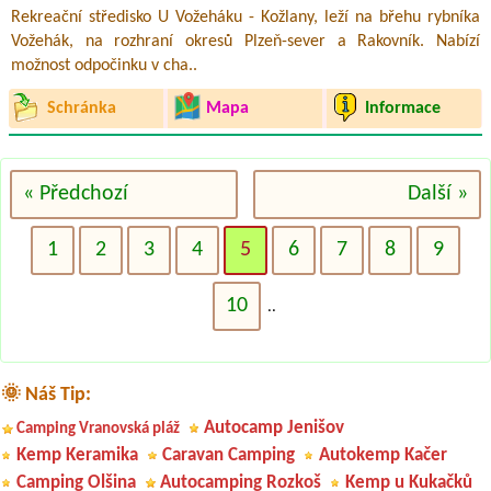
Rekreační středisko U Vožeháku - Kožlany, leží na břehu rybníka
Vožehák, na rozhraní okresů Plzeň-sever a Rakovník. Nabízí
možnost odpočinku v cha..
Schránka
Mapa
Informace
« Předchozí
Další »
1
2
3
4
5
6
7
8
9
10
..
🌞 Náš Tip:
Autocamp Jenišov
Camping Vranovská pláž
Kemp Keramika
Caravan Camping
Autokemp Kačer
Camping Olšina
Autocamping Rozkoš
Kemp u Kukačků