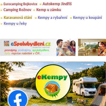
Autokemp Jindřiš
Eurocamping Bojkovice
Camping Rožnov
Kemp u zámku
Karavanová stání
Kempy a rybaření
Kempy u koupání
Kempy u řeky