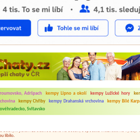
5.7. do 1.8. 2026. Kemp jako takový je pěkný. V umývárně i na WC bylo vždy
ávštěvníků není samozřejmost. V kempu je obchod a restaurace, kebab a dalš
roumovsko, Adršpach
kempy Lipno a okolí
kempy Lužické hory
ke
nní hluk z repráků u stanů a absolutní bezohlednost ostatních ubytovaných. 
rchovina
kempy Chřiby
kempy Drahanská vrchovina
kempy Bílé Karp
utu hrála jiná hudba.Kemp pěkný, ale takový rámus jsme ještě nezažili...
ovéhradecko, Svitavsko
 jsme dva. Na začátku prázdnin. Přijeli jsme karavanem. Klid pohoda socialk
, a dobrým jídlem za slušnou cenu na dosah, a spoustu možností na výlety. 
 líbilo.