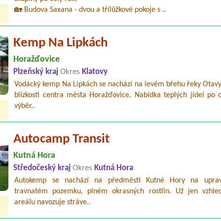
🏡 Budova Saxana - dvou a třílůžkové pokoje s ..
Kemp Na Lipkách
Horažďovice
Plzeňský kraj
Okres
Klatovy
Vodácký kemp Na Lipkách se nachází na levém břehu řeky Otavy,
blízkosti centra města Horažďovice. Nabídka teplých jídel po 
výběr..
Autocamp Transit
Kutná Hora
Středočeský kraj
Okres
Kutná Hora
Autokemp se nachází na předměstí Kutné Hory na upra
travnatém pozemku, plném okrasných rostlin. Už jen vzhle
areálu navozuje stráve..