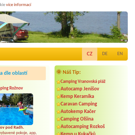
okie
více informací
CZ
DE
EN
🌞 Náš Tip:
 dle oblastí
Camping Vranovská pláž
ping Rožnov
Autocamp Jenišov
Kemp Keramika
Caravan Camping
Autokemp Kačer
Camping Olšina
Autocamping Rozkoš
ov pod Radh.
vybavené pokoje, app,
Kemp u Kukačků