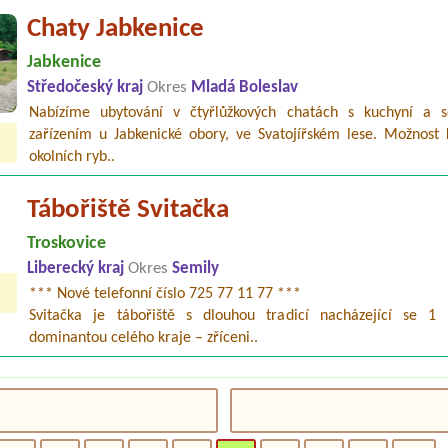
Chaty Jabkenice
Jabkenice
Středočeský kraj
Okres
Mladá Boleslav
Nabízíme ubytování v čtyřlůžkových chatách s kuchyní a s
zařízením u Jabkenické obory, ve Svatojířském lese. Možnost 
okolních ryb..
Tábořiště Svitačka
Troskovice
Liberecký kraj
Okres
Semily
*** Nové telefonní číslo 725 77 11 77 ***
Svitačka je tábořiště s dlouhou tradicí nacházející se 
dominantou celého kraje – zříceni..