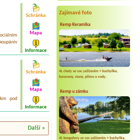
Zajímavé foto
Schránka
Kemp Keramika
Mapa
ociálním
koupánív
Informace
4L chaty se soc.zažízením + kuchyňka,
Schránka
karavany, stany, přímo u vody..
Mapa
Kemp u zámku
1 km pod
Informace
Další »
4L bungalovy se soc.zažízením + kuchyňka,