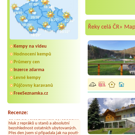
Řeky celá ČR»
Ma
Kempy na videu
Hodnocení kempů
Průmery cen
Inzerce zdarma
Aneta Melicharová
***
Levné kempy
Byli jsme zde v týdnu od 25.7. do 1.8.
2026. Kemp jako takový je pěkný. V
Půjčovny karavanů
umývárně i na WC bylo vždy čisto,
doplněný papír i utěrky, což při
FreeSeznamka.cz
množství návštěvníků není
samozřejmost. V kempu je obchod a
restaurace, kebab a další občerstvení.
Co nás ale velice zklamalo byl celodenní
Recenze:
hluk z repráků u stanů a absolutní
bezohlednost ostatních ubytovaných.
Přes den jsem si připadala jak na pouti-
z každého koutu hrála jiná