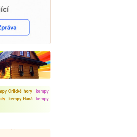
 čisto, doplněný papír i
í občerstvení. Co nás ale
mpy Orlické hory
kempy
Přes den jsem si připadala
aty
kempy Haná
kempy
y nové krásné čisté,koupání
Veškerý personál se choval