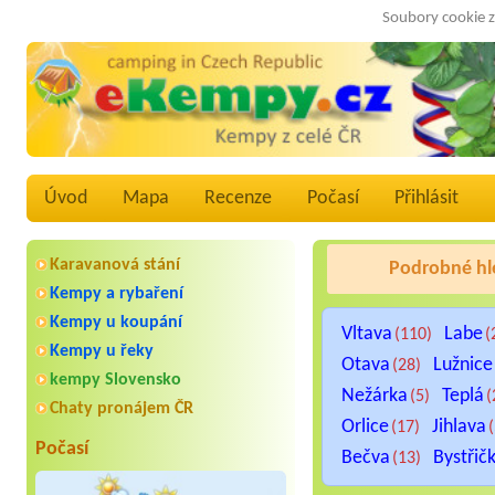
Soubory cookie z
Úvod
Mapa
Recenze
Počasí
Přihlásit
Karavanová stání
Podrobné hl
Kempy a rybaření
Kempy u koupání
Vltava
Labe
(110)
(
Kempy u řeky
Otava
Lužnice
(28)
kempy Slovensko
Nežárka
Teplá
(5)
(
Chaty pronájem ČR
Orlice
Jihlava
(17)
Počasí
Bečva
Bystřič
(13)