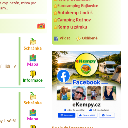
lovy, bazén, místa pro
Eurocamping Bojkovice
any..
Autokemp Jindřiš
Camping Rožnov
Kemp u zámku
Přidat
Oblíbené
Schránka
Mapa
í lidí v
Informace
Termín od 2026-08-26 |
Autokemp
Kristýna Jiránek
2 osoby 1 dítě
Schránka
Termín od 2026-07-22 |
Chatová
osada Jachta u Máchova jezera
Mapa
y i větší
Termín od 2026-08-08 |
Minikemp
Harta