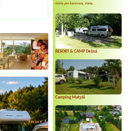
místa pro karavany, stany..
.
RESORT & CAMP Dešná
Camping Matyáš