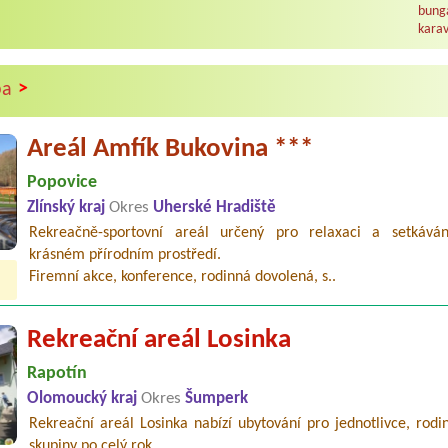
bunga
karav
>
pa
Areál Amfík Bukovina ***
Popovice
Zlínský kraj
Okres
Uherské Hradiště
Rekreačně-sportovní areál určený pro relaxaci a setkáván
krásném přírodním prostředí.
Firemní akce, konference, rodinná dovolená, s..
Rekreační areál Losinka
Rapotín
Olomoucký kraj
Okres
Šumperk
Rekreační areál Losinka nabízí ubytování pro jednotlivce, rodin
skupiny po celý rok.