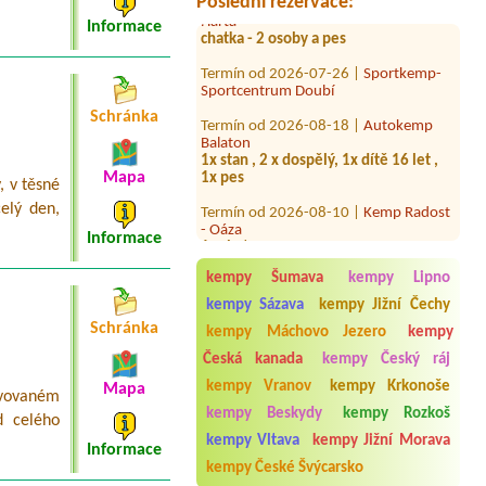
Poslední rezervace:
chatka - 2 osoby a pes
Informace
Termín od 2026-07-26 |
Sportkemp-
Sportcentrum Doubí
Termín od 2026-08-18 |
Autokemp
Schránka
Balaton
1x stan , 2 x dospělý, 1x dítě 16 let ,
1x pes
Mapa
 v těsné
Termín od 2026-08-10 |
Kemp Radost
- Oáza
celý den,
1x chata
Informace
Termín od 2026-07-22 |
Kemp "U
Kateřiny" ve Štramberku
kempy Šumava
kempy Lipno
kempy Sázava
kempy Jižní Čechy
Termín od 2026-08-07 |
Autokemp
Radost
Schránka
kempy Máchovo Jezero
kempy
2 chatky 6 osob
Česká kanada
kempy Český ráj
Termín od 2026-08-08 |
Autocamping
kempy Vranov
kempy Krkonoše
Mapa
Pod Černým lesem
vovaném
2 stan, 4 osoby, el. přípojka
kempy Beskydy
kempy Rozkoš
d celého
kempy Vltava
kempy Jižní Morava
Termín od 2026-08-10 |
Autokemp
Informace
Babylon
kempy České Švýcarsko
4l chata Lada a pes