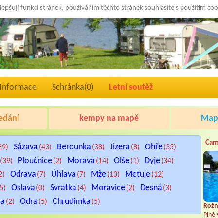
lepšují funkci stránek, používáním těchto stránek souhlasíte s použitím co
Informace
Schránka(
0
)
Letní soutěž
edání
kempy na mapě
Mapa
Cam
Sázava
Berounka
Jizera
Ohře
29)
(43)
(38)
(8)
(35)
Ploučnice
Morava
Olše
Dyje
(39)
(2)
(14)
(1)
(34)
Odrava
Úhlava
Mže
Metuje
2)
(7)
(7)
(13)
(12)
Oslava
Svratka
Moravice
Desná
(5)
(0)
(4)
(2)
(3)
ka
Odra
Chrudimka
(2)
(5)
(5)
Rožn
Plně 