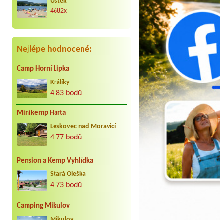
kar. cca 25 let do Jindřiše vždy
Úštěk
radostně. Děkujeme Vaculovi, Brno.
4682x
Nejlépe hodnocené:
Camp Horní Lipka
Králíky
4.83 bodů
Minikemp Harta
Leskovec nad Moravicí
4.77 bodů
Pension a Kemp Vyhlídka
Stará Oleška
4.73 bodů
Camping Mikulov
Mikulov