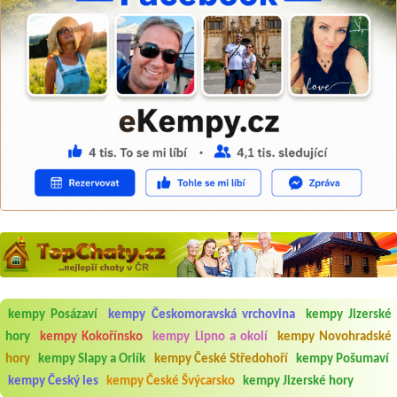
Aneta Melicharová
***
kempy Posázaví
kempy Českomoravská vrchovina
kempy Jizerské
Byli jsme zde v týdnu od 25.7. do 1.8. 2026. Kemp jako takový je pěkný.
V umývárně i na WC bylo vždy čisto, doplněný papír i utěrky, což při
hory
kempy Kokořínsko
kempy Lipno a okolí
kempy Novohradské
množství návštěvníků není samozřejmost. V kempu je obchod a
hory
kempy Slapy a Orlík
kempy České Středohoří
kempy Pošumaví
restaurace, kebab a další občerstvení. Co nás ale velice zklamalo byl
celodenní hluk z repráků u stanů a absolutní bezohlednost ostatních
kempy Český les
kempy České Švýcarsko
kempy Jizerské hory
ubytovaných. Přes den jsem si připadala jak na pouti- z každého koutu