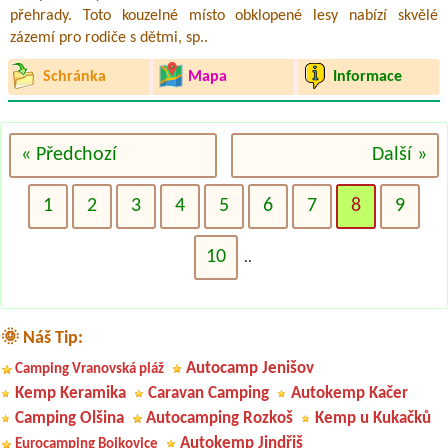
přehrady. Toto kouzelné místo obklopené lesy nabízí skvělé
zázemí pro rodiče s dětmi, sp..
Schránka
Mapa
Informace
« Předchozí
Další »
1
2
3
4
5
6
7
8
9
10
..
🌞 Náš Tip:
Autocamp Jenišov
Camping Vranovská pláž
Kemp Keramika
Caravan Camping
Autokemp Kačer
Camping Olšina
Autocamping Rozkoš
Kemp u Kukačků
Autokemp Jindřiš
Eurocamping Bojkovice