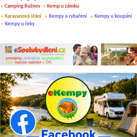
Camping Rožnov
Kemp u zámku
Karavanová stání
Kempy a rybaření
Kempy u koupání
Kempy u řeky