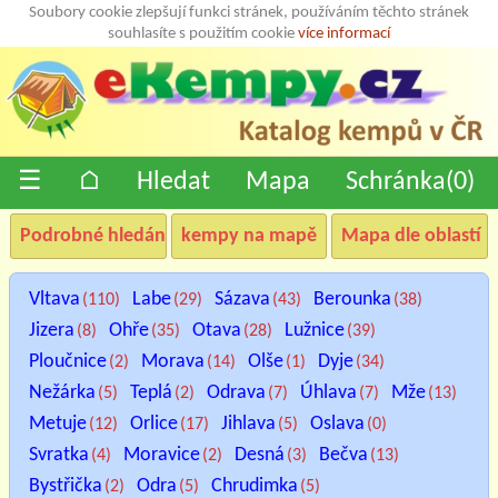
Soubory cookie zlepšují funkci stránek, používáním těchto stránek
souhlasíte s použitím cookie
více informací
☰
⌂
Hledat
Mapa
Schránka(
0
)
Podrobné hledání
kempy na mapě
Mapa dle oblastí
Vltava
Labe
Sázava
Berounka
(110)
(29)
(43)
(38)
Jizera
Ohře
Otava
Lužnice
(8)
(35)
(28)
(39)
Ploučnice
Morava
Olše
Dyje
(2)
(14)
(1)
(34)
Nežárka
Teplá
Odrava
Úhlava
Mže
(5)
(2)
(7)
(7)
(13)
Metuje
Orlice
Jihlava
Oslava
(12)
(17)
(5)
(0)
Svratka
Moravice
Desná
Bečva
(4)
(2)
(3)
(13)
Bystřička
Odra
Chrudimka
(2)
(5)
(5)