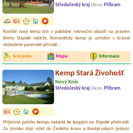
Středočeský kraj
Okres
Příbram
Roviště nový kemp leží v poklidné rekreační oblasti na pravém
břehu Slapské nádrže. Romantický kemp je umístěn v krásné
nezkažené panenské přírodě..
Schránka
Mapa
Informace
Kemp Stará Živohošť
Nový Knín
Středočeský kraj
Okres
Příbram
Příjemná poloha kempu nabádá ke koupání na Slapské přehradě.
Za zmínku stojí výlet do Českého krasu a Koněpruských jeskyní.