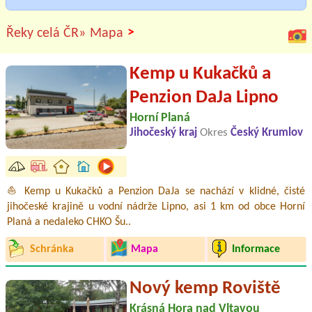
>
Řeky celá ČR»
Mapa
Kemp u Kukačků a
Penzion DaJa Lipno
Horní Planá
Jihočeský kraj
Okres
Český Krumlov
⛵ Kemp u Kukačků a Penzion DaJa se nachází v klidné, čisté
jihočeské krajině u vodní nádrže Lipno, asi 1 km od obce Horní
Planá a nedaleko CHKO Šu..
Schránka
Mapa
Informace
Nový kemp Roviště
Krásná Hora nad Vltavou