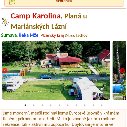
Schránka
Camp Karolina
, Planá u
Mariánských Lázní
Šumava
Řeka Mže
Plzeňský kraj
,
,
Okres
Tachov
Jsme moderní, menší rodinný kemp Evropské úrovně v krásném,
tichém, přírodním prostředí. Místo je vhodné jak pro rodinné
rekreace, tak k aktivnímu odpočinku. Ubytování je možné ve