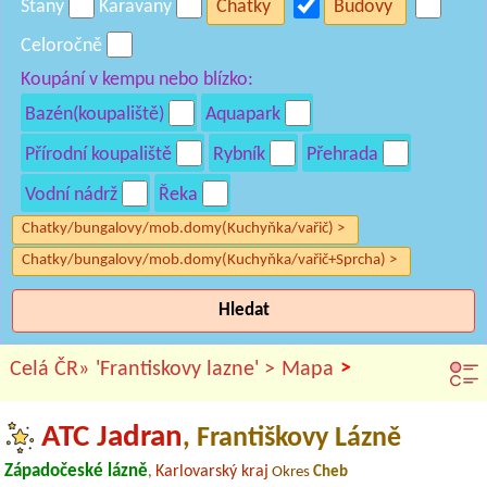
Stany
Karavany
Chatky
Budovy
Celoročně
Koupání v kempu nebo blízko:
Bazén(koupaliště)
Aquapark
Přírodní koupaliště
Rybník
Přehrada
Vodní nádrž
Řeka
Chatky/bungalovy/mob.domy(Kuchyňka/vařič) >
Chatky/bungalovy/mob.domy(Kuchyňka/vařič+Sprcha) >
Hledat
>
Celá ČR»
'Frantiskovy lazne' >
Mapa
ATC Jadran
, Františkovy Lázně
Západočeské lázně
Karlovarský kraj
,
Okres
Cheb