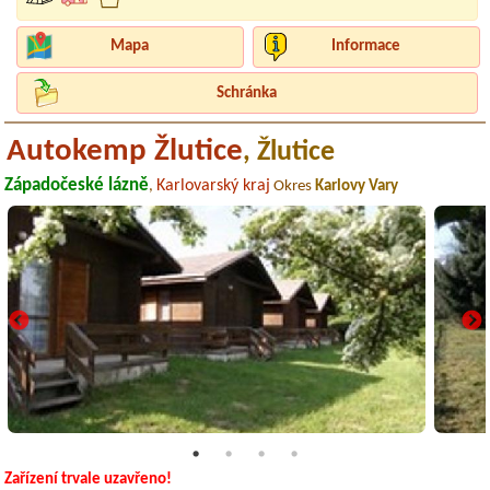
Mapa
Informace
Schránka
Autokemp Žlutice
, Žlutice
Západočeské lázně
Karlovarský kraj
,
Okres
Karlovy Vary
Zařízení trvale uzavřeno!