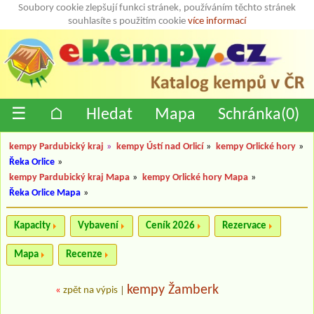
Soubory cookie zlepšují funkci stránek, používáním těchto stránek
souhlasíte s použitím cookie
více informací
☰
⌂
Hledat
Mapa
Schránka(
0
)
kempy Pardubický kraj
»
kempy Ústí nad Orlicí
»
kempy Orlické hory
»
Řeka Orlice
»
kempy Pardubický kraj Mapa
»
kempy Orlické hory Mapa
»
Řeka Orlice Mapa
»
Kapacity
Vybavení
Ceník 2026
Rezervace
Mapa
Recenze
kempy Žamberk
«
zpět na výpis
|