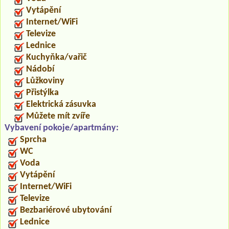
Vytápění
Internet/WiFi
Televize
Lednice
Kuchyňka/vařič
Nádobí
Lůžkoviny
Přistýlka
Elektrická zásuvka
Můžete mít zvíře
Vybavení pokoje/apartmány:
Sprcha
WC
Voda
Vytápění
Internet/WiFi
Televize
Bezbariérové ubytování
Lednice