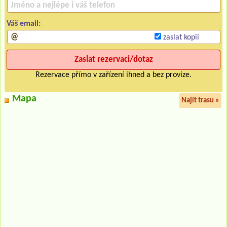
Váš email:
zaslat kopii
Rezervace přímo v zařízení ihned a bez provize.
Mapa
Najít trasu »