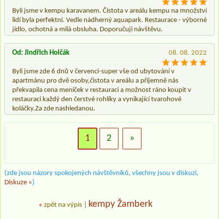
Byli jsme v kempu karavanem. Čistota v areálu kempu na množství
lidí byla perfektní. Vedle nádherný aquapark. Restaurace - výborné
jídlo, ochotná a milá obsluha. Doporučuji návštěvu.
Od: Jindřich Holčák
08. 08. 2022
Byli jsme zde 6 dnů v červenci-super vše od ubytování v
apartmánu pro dvě osoby,čistota v areálu a příjemně nás
překvapila cena meníček v restauraci a možnost ráno koupit v
restauraci každý den čerstvé rohlíky a vynikající tvarohové
koláčky.Za zde nashledanou.
1
2
»
(zde jsou názory spokojených návštěvníků, všechny jsou v diskuzi,
Diskuze »
)
kempy Žamberk
«
zpět na výpis
|