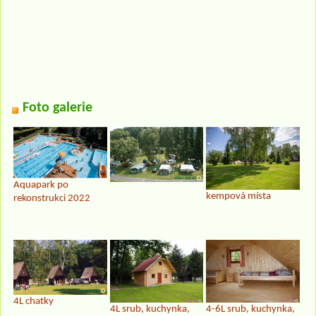
Foto galerie
Aquapark po
kempová místa
rekonstrukci 2022
4L chatky
4L srub, kuchynka,
4-6L srub, kuchynka,