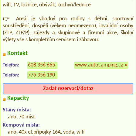
wifi, TV, ložnice, obývák, kuchyň/lednice
👉 Areál je vhodný pro rodiny s dětmi, sportovní
soustředění, dospělí (věkem neomezeno), invalidní osoby
(ZTP, ZTP/P), zájezdy a skupinové a firemní akce, školní
výlety vše s kompletním servisem i zábavou.
Kontakt
608 356 665
www.autocamping.cz
»
Telefon:
775 356 190
Telefon:
Zaslat rezervaci/dotaz
Kapacity
Stany místa:
ano, 70 míst
Kempová místa:
ano, 40x el.přípojky 16A, voda, wifi