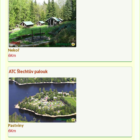
Nekoř
6Km
ATC Šlechtův palouk
Pastviny
6Km