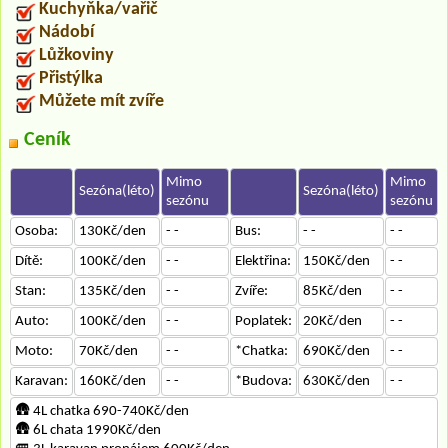
Kuchyňka/vařič
Nádobí
Lůžkoviny
Přistýlka
Můžete mít zvíře
Ceník
Mimo
Mimo
Sezóna(léto)
Sezóna(léto)
sezónu
sezónu
Osoba:
130Kč/den
- -
Bus:
- -
- -
Dítě:
100Kč/den
- -
Elektřina:
150Kč/den
- -
Stan:
135Kč/den
- -
Zvíře:
85Kč/den
- -
Auto:
100Kč/den
- -
Poplatek:
20Kč/den
- -
Moto:
70Kč/den
- -
*Chatka:
690Kč/den
- -
Karavan:
160Kč/den
- -
*Budova:
630Kč/den
- -
🛖 4L chatka 690-740Kč/den
🛖 6L chata 1990Kč/den