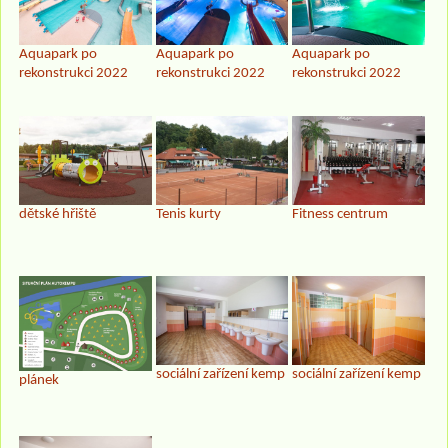
Aquapark po
Aquapark po
Aquapark po
rekonstrukci 2022
rekonstrukci 2022
rekonstrukci 2022
dětské hřiště
Tenis kurty
Fitness centrum
sociální zařízení kemp
sociální zařízení kemp
plánek