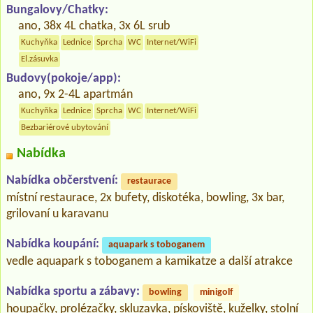
Bungalovy/Chatky:
ano, 38x 4L chatka, 3x 6L srub
Kuchyňka
Lednice
Sprcha
WC
Internet/WiFi
El.zásuvka
Budovy(pokoje/app):
ano, 9x 2-4L apartmán
Kuchyňka
Lednice
Sprcha
WC
Internet/WiFi
Bezbariérové ubytování
Nabídka
Nabídka občerstvení:
restaurace
místní restaurace, 2x bufety, diskotéka, bowling, 3x bar,
grilovaní u karavanu
Nabídka koupání:
aquapark s toboganem
vedle aquapark s toboganem a kamikatze a další atrakce
Nabídka sportu a zábavy:
bowling
minigolf
houpačky, prolézačky, skluzavka, pískoviště, kuželky, stolní