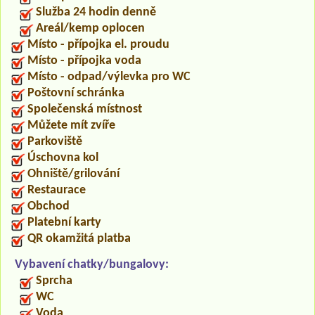
Služba 24 hodin denně
Areál/kemp oplocen
Místo - přípojka el. proudu
Místo - přípojka voda
Místo - odpad/výlevka pro WC
Poštovní schránka
Společenská místnost
Můžete mít zvíře
Parkoviště
Úschovna kol
Ohniště/grilování
Restaurace
Obchod
Platební karty
QR okamžitá platba
Vybavení chatky/bungalovy:
Sprcha
WC
Voda