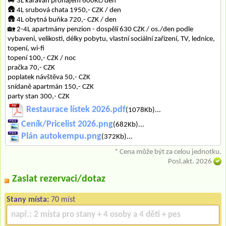
🚐 3L karavan pronájem 600Kč/den
🛖 4L srubová chata 1950,- CZK / den
🛖 4L obytná buňka 720,- CZK / den
🏡 2-4L apartmány penzion - dospělí 630 CZK / os./den podle
vybaveni, velikosti, délky pobytu, vlastní sociální zařízení, TV, lednice,
topení, wi-fi
topení 100,- CZK / noc
pračka 70,- CZK
poplatek návštěva 50,- CZK
snídaně apartmán 150,- CZK
party stan 300,- CZK
Restaurace lístek 2026.pdf
(1078Kb)...
Ceník/Pricelist 2026.png
(682Kb)...
Plán autokempu.png
(372Kb)...
* Cena může být za celou jednotku.
Posl.akt. 2026
Zaslat rezervaci/dotaz
Stany místa:
70 míst