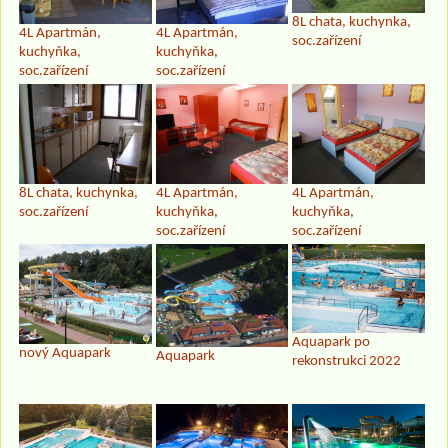
8L chata, kuchynka,
4L Apartmán,
4L Apartmán,
soc.zařízení
kuchyňka,
kuchyňka,
soc.zařízení
soc.zařízení
8L chata, kuchynka,
4L Apartmán,
4L Apartmán,
soc.zařízení
kuchyňka,
kuchyňka,
soc.zařízení
soc.zařízení
Aquapark po
nový Aquapark
Aquapark
rekonstrukci 2022