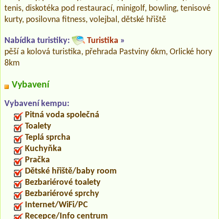
tenis, diskotéka pod restaurací, minigolf, bowling, tenisové
kurty, posilovna fitness, volejbal, dětské hřiště
Nabídka turistiky:
Turistika
»
pěší a kolová turistika, přehrada Pastviny 6km, Orlické hory
8km
Vybavení
Vybavení kempu:
Pitná voda společná
Toalety
Teplá sprcha
Kuchyňka
Pračka
Dětské hřiště/baby room
Bezbariérové toalety
Bezbariérové sprchy
Internet/WiFi/PC
Recepce/Info centrum