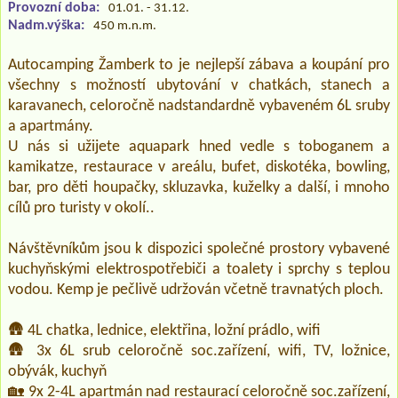
Provozní doba:
01.01. - 31.12.
Nadm.výška:
450 m.n.m.
Autocamping Žamberk to je nejlepší zábava a koupání pro
všechny s možností ubytování v chatkách, stanech a
karavanech, celoročně nadstandardně vybaveném 6L sruby
a apartmány.
U nás si užijete aquapark hned vedle s toboganem a
kamikatze, restaurace v areálu, bufet, diskotéka, bowling,
bar, pro děti houpačky, skluzavka, kuželky a další, i mnoho
cílů pro turisty v okolí..
Návštěvníkům jsou k dispozici společné prostory vybavené
kuchyňskými elektrospotřebiči a toalety i sprchy s teplou
vodou. Kemp je pečlivě udržován včetně travnatých ploch.
🛖 4L chatka, lednice, elektřina, ložní prádlo, wifi
🛖 3x 6L srub celoročně soc.zařízení, wifi, TV, ložnice,
obývák, kuchyň
🏡 9x 2-4L apartmán nad restaurací celoročně soc.zařízení,