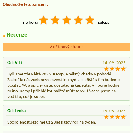
Ohodnoťte teto zařízení:
nejhorší
nejlepší
Recenze
Vložit nový názor
»
Od: Viki
14. 09. 2025
Byli jsme zde v létě 2025. Kemp je pěkný, chatky v pohodě.
Zaskočila nás zcela nevybavená kuchyň, ale příště s tím budeme
počítat. Wc a sprchy čisté, dostatečná kapacita. V noci je hodně
rušno. Kemp i přilehlé koupaliště můžete využívat se psem na
vodítku, což je super.
Od: Lenka
15. 06. 2025
Spokojenost.Jezdíme už 23let každý rok na týden.