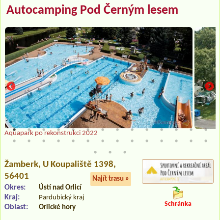
Autocamping Pod Černým lesem
Aquapark po rekonstrukci 2022
Žamberk
, U Koupaliště 1398,
56401
Najít trasu »
Okres:
Ústí nad Orlicí
Kraj:
Pardubický kraj
Schránka
Oblast:
Orlické hory