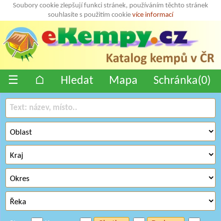
Soubory cookie zlepšují funkci stránek, používáním těchto stránek
souhlasíte s použitím cookie
více informací
☰
⌂
Hledat
Mapa
Schránka(
0
)