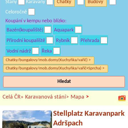
Stany
Karavany
Chatky
Budovy
Celoročně
Koupání v kempu nebo blízko:
Bazén(koupaliště)
Aquapark
Přírodní koupaliště
Rybník
Přehrada
Vodní nádrž
Řeka
Chatky/bungalovy/mob.domy(Kuchyňka/vařič) >
Chatky/bungalovy/mob.domy(Kuchyňka/vařič+Sprcha) >
Hledat
>
Celá ČR»
Karavanová stání>
Mapa
Stellplatz Karavanpark
Adršpach