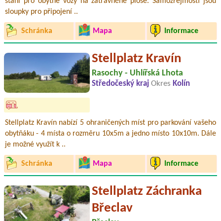
stání pro obytné vozy na zatravněné ploše. Samozřejmostí jsou
sloupky pro připojení ..
Schránka
Mapa
Informace
Stellplatz Kravín
Rasochy - Uhlířská Lhota
Středočeský kraj
Okres
Kolín
Stellplatz Kravín nabízí 5 ohraničených míst pro parkování vašeho
obytňáku - 4 místa o rozměru 10x5m a jedno místo 10x10m. Dále
je možné využít k ..
Schránka
Mapa
Informace
Stellplatz Záchranka
Břeclav