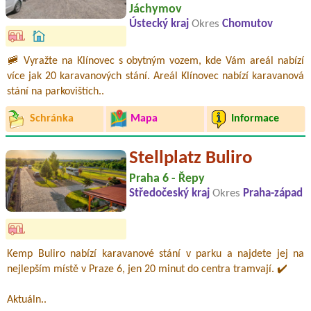
Jáchymov
Ústecký kraj
Okres
Chomutov
🚞 Vyražte na Klínovec s obytným vozem, kde Vám areál nabízí
více jak 20 karavanových stání. Areál Klínovec nabízí karavanová
stání na parkovištích..
Schránka
Mapa
Informace
Stellplatz Buliro
Praha 6 - Řepy
Středočeský kraj
Okres
Praha-západ
Kemp Buliro nabízí karavanové stání v parku a najdete jej na
nejlepším místě v Praze 6, jen 20 minut do centra tramvají. ✔️
Aktuáln..