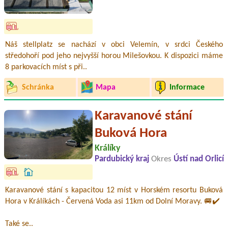
Náš stellplatz se nachází v obci Velemín, v srdci Českého
středohoří pod jeho nejvyšší horou Milešovkou. K dispozici máme
8 parkovacích míst s při..
Schránka
Mapa
Informace
Karavanové stání
Buková Hora
Králíky
Pardubický kraj
Okres
Ústí nad Orlicí
Karavanové stání s kapacitou 12 míst v Horském resortu Buková
Hora v Králíkách - Červená Voda asi 11km od Dolní Moravy. 🚐✔️
Také se..