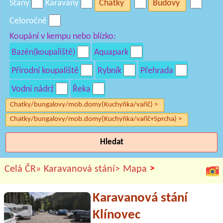
Stany
Karavany
Chatky
Budovy
Celoročně
Koupání v kempu nebo blízko:
Bazén(koupaliště)
Aquapark
Přírodní koupaliště
Rybník
Přehrada
Vodní nádrž
Řeka
Chatky/bungalovy/mob.domy(Kuchyňka/vařič) >
Chatky/bungalovy/mob.domy(Kuchyňka/vařič+Sprcha) >
Hledat
>
Celá ČR»
Karavanová stání>
Mapa
Karavanová stání
Klínovec