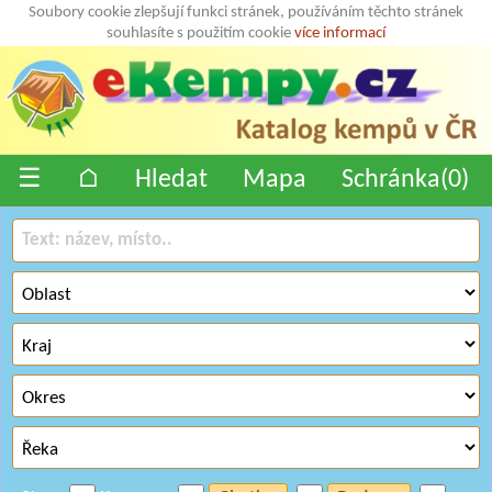
Soubory cookie zlepšují funkci stránek, používáním těchto stránek
souhlasíte s použitím cookie
více informací
☰
⌂
Hledat
Mapa
Schránka(
0
)