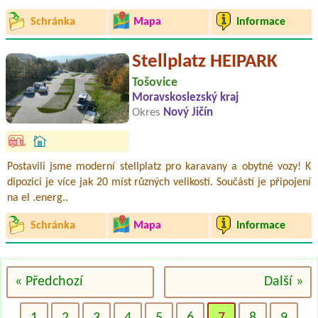
Schránka
Mapa
Informace
Stellplatz HEIPARK
Tošovice
Moravskoslezský kraj
Okres
Nový Jičín
Postavili jsme moderní stellplatz pro karavany a obytné vozy! K
dipozici je více jak 20 míst různých velikostí. Součástí je připojení
na el .energ..
Schránka
Mapa
Informace
« Předchozí
Další »
1
2
3
4
5
6
7
8
9