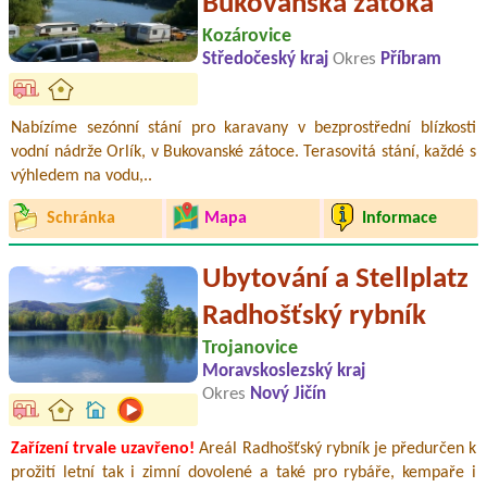
Bukovanská zátoka
Kozárovice
Středočeský kraj
Okres
Příbram
Nabízíme sezónní stání pro karavany v bezprostřední blízkosti
vodní nádrže Orlík, v Bukovanské zátoce. Terasovitá stání, každé s
výhledem na vodu,..
Schránka
Mapa
Informace
Ubytování a Stellplatz
Radhošťský rybník
Trojanovice
Moravskoslezský kraj
Okres
Nový Jičín
Zařízení trvale uzavřeno!
Areál Radhošťský rybník je předurčen k
prožití letní tak i zimní dovolené a také pro rybáře, kempaře i