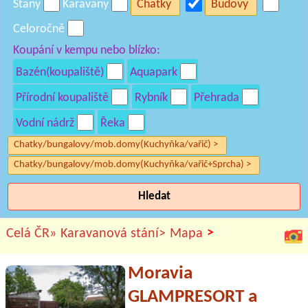
Stany
Karavany
Chatky
Budovy
Celoročně
Koupání v kempu nebo blízko:
Bazén(koupaliště)
Aquapark
Přírodní koupaliště
Rybník
Přehrada
Vodní nádrž
Řeka
Chatky/bungalovy/mob.domy(Kuchyňka/vařič) >
Chatky/bungalovy/mob.domy(Kuchyňka/vařič+Sprcha) >
Hledat
>
Celá ČR»
Karavanová stání>
Mapa
Moravia
GLAMPRESORT a