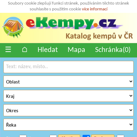
Soubory cookie zlepšují funkci stránek, používáním těchto stránek
souhlasíte s použitím cookie
více informací
☰
⌂
Hledat
Mapa
Schránka(
0
)