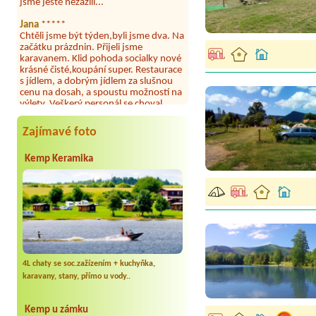
Jana
*****
Chtěli jsme být týden,byli jsme dva. Na
začátku prázdnin. Přijeli jsme
karavanem. Klid pohoda socialky nové
krásné čisté,koupání super. Restaurace
s jídlem, a dobrým jídlem za slušnou
cenu na dosah, a spoustu možností na
výlety. Veškerý personál se choval
slušně mile. Nám se v kempu líbilo.
Aneta Janíčková
*****
Zajímavé foto
Byli jsme zde s dětmi na 5 nocí,
výborné vybavení kempu, čisto všude.
Kemp Keramika
Výborná káva, mošt i víno a další.Milí
hostitelé, vždy usměvaví a ochotní,
umístění kempu blízko všem zážitkům
ať turistickým,tak vodním. V
docházkové blízkosti kempu vodní
nádrž, restaurace a bazénem,
autobusová zastávka, obchod a další.
Děkujeme, bylo to úžasné.
Kateřina+ Květoslav+ Jana+ Zdeněk
4L chaty se soc.zažízením + kuchyňka,
*****
karavany, stany, přímo u vody..
Byli jsme zde už podruhé, minulý rok 3
dny a letos celý týden. Krásný, klidný
kemp. Čisté, nově vybavené chatky,
Kemp u zámku