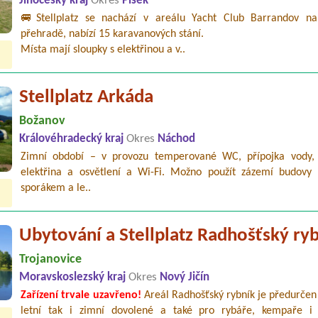
Jihočeský kraj
Okres
Písek
🚐Stellplatz se nachází v areálu Yacht Club Barrandov na
přehradě, nabízí 15 karavanových stání.
Místa mají sloupky s elektřinou a v..
Stellplatz Arkáda
Božanov
Královéhradecký kraj
Okres
Náchod
Zimní období – v provozu temperované WC, přípojka vody, 
elektřina a osvětlení a Wi-Fi. Možno použít zázemí budovy s
sporákem a le..
Ubytování a Stellplatz Radhošťský ry
Trojanovice
Moravskoslezský kraj
Okres
Nový Jičín
Zařízení trvale uzavřeno!
Areál Radhošťský rybník je předurčen 
letní tak i zimní dovolené a také pro rybáře, kempaře i