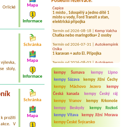
Poslední rezervace:
Čepice
Mapa
 Orlické
1 místo , 1dospělý a jedno dítě 1
místo u vody, Ford Transit a stan,
elektrická přípojka
Informace
Termín od 2026-08-18 |
Kemp Valcha
Chatka nebo maringotka+ 2 osoby
Termín od 2026-07-31 |
Autokempink
Osika
Schránka
1 karavan + auto El. Přípojka
Termín od 2026-08-03 |
Autokemp
Mapa
Kristýna Jiránek
výlevka,
1 with elektrik
e stoly,
kempy Šumava
kempy Lipno
Termín od 2026-07-28 |
Annín Tree
Informace
kempy Sázava
kempy Jižní Čechy
Park Camp
Caravan12 personen 1 kind
kempy Máchovo Jezero
kempy
bník
Česká kanada
kempy Český ráj
Termín od 2026-07-25 |
Autokemp
Hranice
Schránka
kempy Vranov
kempy Krkonoše
Chatku pro 3 osoby
kempy Beskydy
kempy Rozkoš
Termín od 2026-08-05 |
Kemp Obora
kempy Vltava
kempy Jižní Morava
Mapa
Veltrusy
k prožití
4L chatka 3 dospelý 2 děti
kempy České Švýcarsko
 akce. V