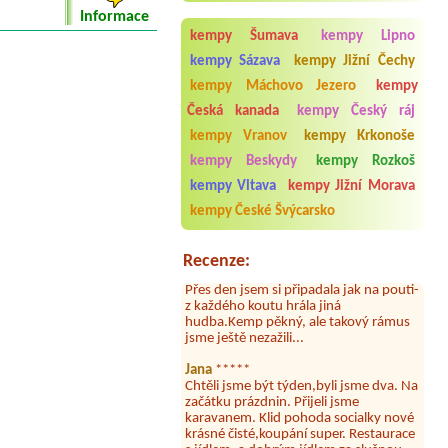
Informace
kempy Šumava
kempy Lipno
kempy Sázava
kempy Jižní Čechy
kempy Máchovo Jezero
kempy
Aneta Melicharová
***
Česká kanada
kempy Český ráj
Byli jsme zde v týdnu od 25.7. do 1.8.
2026. Kemp jako takový je pěkný. V
kempy Vranov
kempy Krkonoše
umývárně i na WC bylo vždy čisto,
doplněný papír i utěrky, což při
kempy Beskydy
kempy Rozkoš
množství návštěvníků není
kempy Vltava
kempy Jižní Morava
samozřejmost. V kempu je obchod a
restaurace, kebab a další občerstvení.
kempy České Švýcarsko
Co nás ale velice zklamalo byl celodenní
hluk z repráků u stanů a absolutní
bezohlednost ostatních ubytovaných.
Recenze:
Přes den jsem si připadala jak na pouti-
z každého koutu hrála jiná
hudba.Kemp pěkný, ale takový rámus
jsme ještě nezažili...
Jana
*****
Chtěli jsme být týden,byli jsme dva. Na
začátku prázdnin. Přijeli jsme
karavanem. Klid pohoda socialky nové
krásné čisté,koupání super. Restaurace
s jídlem, a dobrým jídlem za slušnou