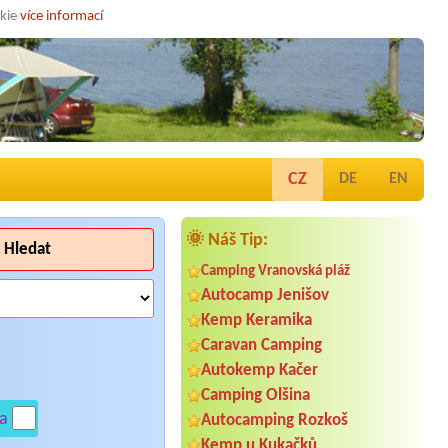
okie
více informací
CZ
DE
EN
🌞 Náš Tip:
Hledat
Camping Vranovská pláž
Autocamp Jenišov
Kemp Keramika
Caravan Camping
Autokemp Kačer
Camping Olšina
a
Autocamping Rozkoš
Kemp u Kukačků