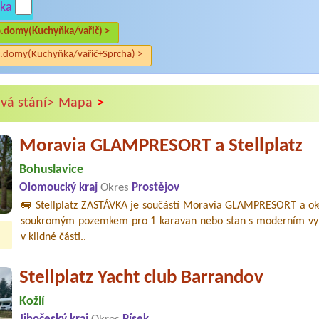
ka
.domy(Kuchyňka/vařič) >
.domy(Kuchyňka/vařič+Sprcha) >
>
vá stání>
Mapa
Moravia GLAMPRESORT a Stellplatz
Bohuslavice
Olomoucký kraj
Okres
Prostějov
🚐 Stellplatz ZASTÁVKA je součástí Moravia GLAMPRESORT a oko
soukromým pozemkem pro 1 karavan nebo stan s moderním v
v klidné části..
Stellplatz Yacht club Barrandov
Kožlí