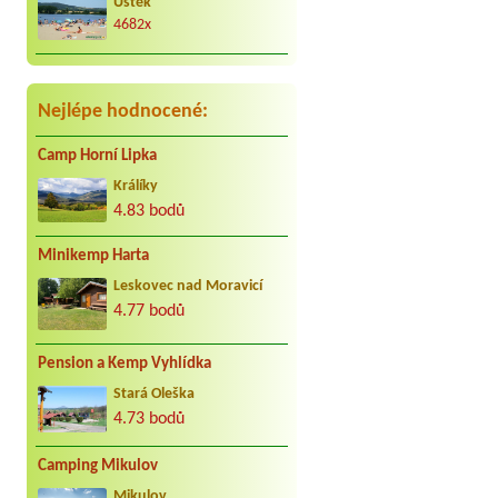
Úštěk
4682x
Nejlépe hodnocené:
Camp Horní Lipka
Králíky
4.83 bodů
Minikemp Harta
Leskovec nad Moravicí
4.77 bodů
Pension a Kemp Vyhlídka
Stará Oleška
4.73 bodů
Camping Mikulov
Mikulov