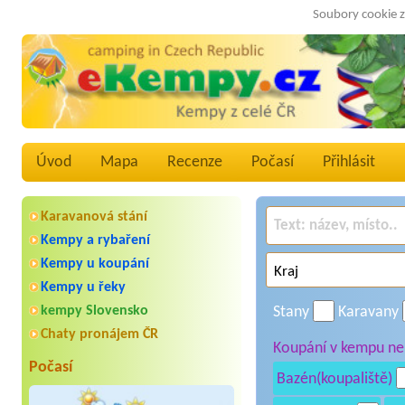
Soubory cookie z
Úvod
Mapa
Recenze
Počasí
Přihlásit
Karavanová stání
Kempy a rybaření
Kempy u koupání
Kempy u řeky
kempy Slovensko
Stany
Karavany
Chaty pronájem ČR
Koupání v kempu neb
Počasí
Bazén(koupaliště)