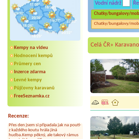
Vodní nádrž
Ře
Chatky/bungalovy/mob
Chatky/bungalovy/mob
Celá ČR»
Karavano
Kempy na videu
Hodnocení kempů
Průmery cen
Aneta Melicharová
***
Byli jsme zde v týdnu od 25.7. do 1.8.
Inzerce zdarma
2026. Kemp jako takový je pěkný. V
Levné kempy
umývárně i na WC bylo vždy čisto,
doplněný papír i utěrky, což při
Půjčovny karavanů
množství návštěvníků není
samozřejmost. V kempu je obchod a
FreeSeznamka.cz
restaurace, kebab a další občerstvení.
Co nás ale velice zklamalo byl celodenní
hluk z repráků u stanů a absolutní
bezohlednost ostatních ubytovaných.
Recenze:
Přes den jsem si připadala jak na pouti-
z každého koutu hrála jiná
hudba.Kemp pěkný, ale takový rámus
jsme ještě nezažili...