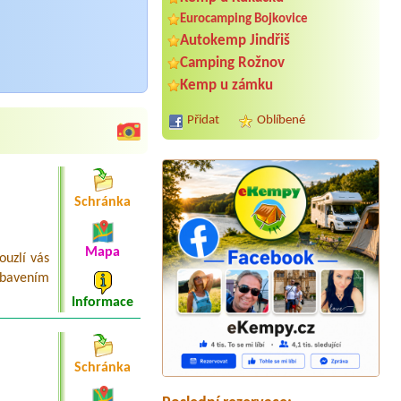
Eurocamping Bojkovice
Autokemp Jindřiš
Camping Rožnov
Kemp u zámku
Přidat
Oblíbené
Schránka
Mapa
Termín od 2026-08-01 |
Kemp Rákosí
uzlí vás
Chata 2 dospělý+2 děti +malý pes
ybavením
Termín od 2026-08-01 |
Unicamp,
Informace
s.r.o.
Chatka, dvě osoby ,2xlůžkovina
Termín od 2026-07-25 |
Kemp Tyršova
Schránka
osada
Termín od 2026-08-02 |
Tábořiště