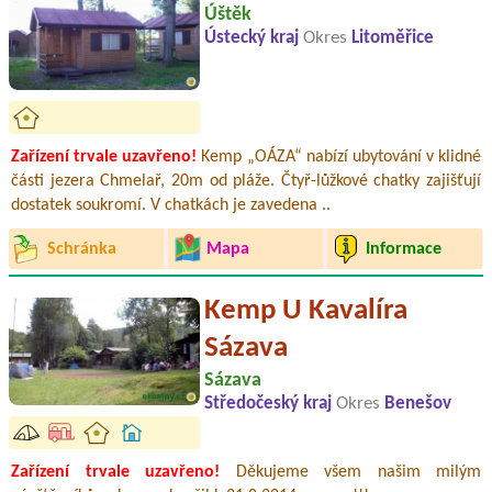
Úštěk
Ústecký kraj
Okres
Litoměřice
Zařízení trvale uzavřeno!
Kemp „OÁZA“ nabízí ubytování v klidné
části jezera Chmelař, 20m od pláže. Čtyř-lůžkové chatky zajišťují
dostatek soukromí. V chatkách je zavedena ..
Schránka
Mapa
Informace
Kemp U Kavalíra
Sázava
Sázava
Středočeský kraj
Okres
Benešov
Zařízení trvale uzavřeno!
Děkujeme všem našim milým