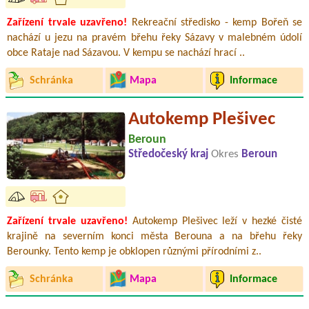
Zařízení trvale uzavřeno!
Rekreační středisko - kemp Bořeň se
nachází u jezu na pravém břehu řeky Sázavy v malebném údolí
obce Rataje nad Sázavou. V kempu se nachází hrací ..
Schránka
Mapa
Informace
Autokemp Plešivec
Beroun
Středočeský kraj
Okres
Beroun
Zařízení trvale uzavřeno!
Autokemp Plešivec leží v hezké čisté
krajině na severním konci města Berouna a na břehu řeky
Berounky. Tento kemp je obklopen různými přírodními z..
Schránka
Mapa
Informace