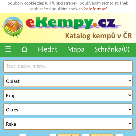
Soubory cookie zlepšují funkci stránek, používáním těchto stránek
souhlasíte s použitím cookie
více informací
☰
⌂
Hledat
Mapa
Schránka(
0
)