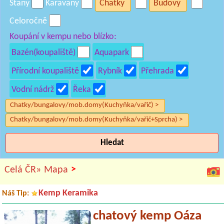
Stany
Karavany
Chatky
Budovy
Celoročně
Koupání v kempu nebo blízko:
Bazén(koupaliště)
Aquapark
Přírodní koupaliště
Rybník
Přehrada
Vodní nádrž
Řeka
Chatky/bungalovy/mob.domy(Kuchyňka/vařič) >
Chatky/bungalovy/mob.domy(Kuchyňka/vařič+Sprcha) >
Hledat
>
Celá ČR»
Mapa
Kemp Keramika
Náš Tip:
chatový kemp Oáza