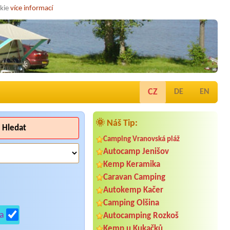
okie
více informací
CZ
DE
EN
🌞 Náš Tip:
Hledat
Camping Vranovská pláž
Autocamp Jenišov
Kemp Keramika
Caravan Camping
Autokemp Kačer
Camping Olšina
a
Autocamping Rozkoš
Kemp u Kukačků