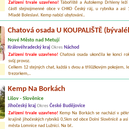
Zařízení trvale uzavřeno!
Tábořiště a Autokemp Drhleny leží
části stejnojmenné obce v CHKO Český ráj, u rybníka a asi
Mladé Boleslavi. Kemp nabízí ubytování..
Chatová osada U KOUPALIŠTĚ (bývalé
Nové Město nad Metují
Královéhradecký kraj
Okres
Náchod
Zařízení trvale uzavřeno!
Chatová osada ukončila ke konci rok
svůj provoz.
Celkem 12 stejných chat, každá s dvou a třílůžkovým pokojem, l
trezorkem,..
Kemp Na Borkách
Lišov - Slověnice
Jihočeský kraj
Okres
České Budějovice
Zařízení trvale uzavřeno!
Kemp Na Borkách se nachází v pěkn
krajině jihočeských rybníků 0,5km od obce Dolní Slověnicě a as
města Lomnice nad Lužnicí. Na bř..