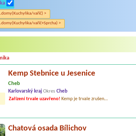
ka
.domy(Kuchyňka/vařič) >
.domy(Kuchyňka/vařič+Sprcha) >
mika
Kemp Stebnice u Jesenice
Cheb
Karlovarský kraj
Okres
Cheb
Zařízení trvale uzavřeno!
Kemp je trvale zrušen...
Chatová osada Bílichov