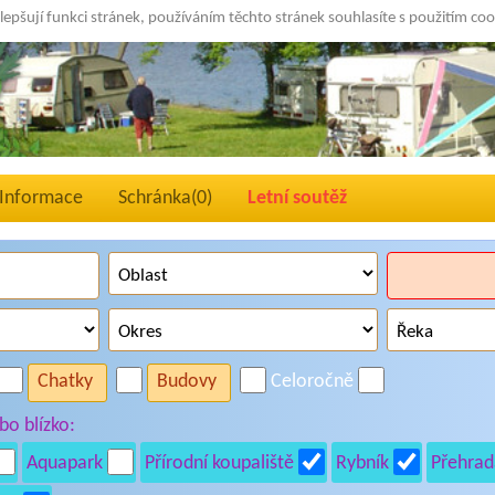
lepšují funkci stránek, používáním těchto stránek souhlasíte s použitím co
Informace
Schránka(
0
)
Letní soutěž
Chatky
Budovy
Celoročně
o blízko:
Aquapark
Přírodní koupaliště
Rybník
Přehrad