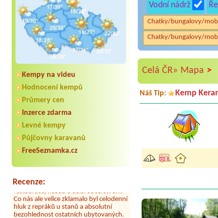
Vodní nádrž
Ře
Chatky/bungalovy/mob
Chatky/bungalovy/mob
>
Celá ČR»
Mapa
Kempy na videu
Hodnocení kempů
Kemp Kera
Náš Tip:
Průmery cen
Inzerce zdarma
Levné kempy
Aneta Melicharová
***
Byli jsme zde v týdnu od 25.7. do 1.8.
Půjčovny karavanů
2026. Kemp jako takový je pěkný. V
FreeSeznamka.cz
umývárně i na WC bylo vždy čisto,
doplněný papír i utěrky, což při
množství návštěvníků není
samozřejmost. V kempu je obchod a
Recenze:
restaurace, kebab a další občerstvení.
Co nás ale velice zklamalo byl celodenní
hluk z repráků u stanů a absolutní
bezohlednost ostatních ubytovaných.
Přes den jsem si připadala jak na pouti-