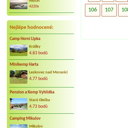
Hlučín
Za nás to nej co může být. Jezdíme s
kar. cca 25 let do Jindřiše vždy
4220x
106
107
10
radostně. Děkujeme Vaculovi, Brno.
Nejlépe hodnocené:
Camp Horní Lipka
Králíky
4.83 bodů
Minikemp Harta
Leskovec nad Moravicí
4.77 bodů
Pension a Kemp Vyhlídka
Stará Oleška
4.73 bodů
Camping Mikulov
Mikulov