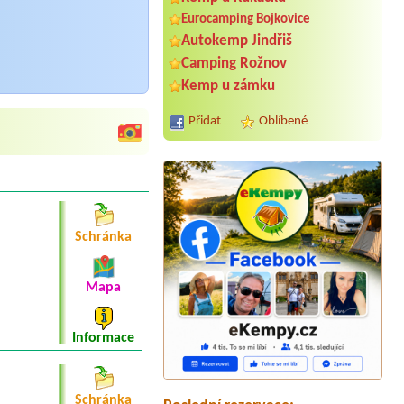
Eurocamping Bojkovice
Autokemp Jindřiš
Camping Rožnov
Kemp u zámku
Přidat
Oblíbené
Schránka
Mapa
Termín od 2026-08-07 |
Kemp
Poslední štace
1 pokoj
Informace
Termín od 2026-07-30 |
Kemp Olšovec
Chata dvoulůžková táborová 1x2L
pokoj, 2 osoby
Schránka