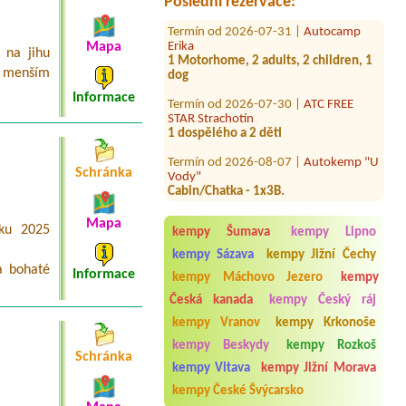
Poslední rezervace:
Termín od 2026-07-31 |
Autocamp
Erika
1 Motorhome, 2 adults, 2 children, 1
Mapa
 na jihu
dog
 menším
Termín od 2026-07-30 |
ATC FREE
Informace
STAR Strachotín
1 dospělého a 2 děti
Termín od 2026-08-07 |
Autokemp "U
Vody"
Schránka
Cabin/Chatka - 1x3B.
Termín od 2026-07-28 |
Kemp
Sluníčko
Mapa
ku 2025
kempy Šumava
kempy Lipno
1stan pro 3 lidi
kempy Sázava
kempy Jižní Čechy
Termín od 2026-07-31 |
Autocamp
a bohaté
Informace
Ostende
kempy Máchovo Jezero
kempy
1 chatka
Česká kanada
kempy Český ráj
Termín od 2026-08-03 |
Autokemp
kempy Vranov
kempy Krkonoše
Komorník
kempy Beskydy
kempy Rozkoš
4Lchatka
Schránka
kempy Vltava
kempy Jižní Morava
Termín od 2026-08-03 |
Kemp
kempy České Švýcarsko
Western