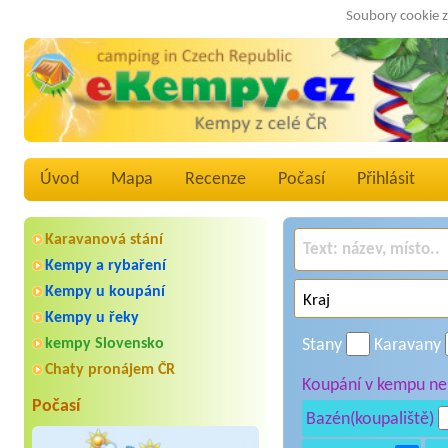
Soubory cookie z
Úvod
Mapa
Recenze
Počasí
Přihlásit
Karavanová stání
Kempy a rybaření
Kempy u koupání
Kempy u řeky
kempy Slovensko
Stany
Karavany
Chaty pronájem ČR
Koupání v kempu neb
Počasí
Bazén(koupaliště)