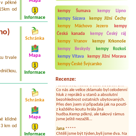
Mapa
Srub
 v pěkné
 15km od
Termín od 2026-08-22 |
Chaty u lesa
kempy Šumava
kempy Lipno
Karlovy Dvory
Informace
kempy Sázava
kempy Jižní Čechy
Chatka pro 2 Osoby
kempy Máchovo Jezero
kempy
ho)
Česká kanada
kempy Český ráj
Schránka
kempy Vranov
kempy Krkonoše
Aneta Melicharová
***
kempy Beskydy
kempy Rozkoš
Byli jsme zde v týdnu od 25.7. do 1.8.
Mapa
2026. Kemp jako takový je pěkný. V
kempy Vltava
kempy Jižní Morava
u trvale
umývárně i na WC bylo vždy čisto,
kempy České Švýcarsko
doplněný papír i utěrky, což při
množství návštěvníků není
edničkou,
Informace
samozřejmost. V kempu je obchod a
Recenze:
restaurace, kebab a další občerstvení.
Co nás ale velice zklamalo byl celodenní
hluk z repráků u stanů a absolutní
bezohlednost ostatních ubytovaných.
Přes den jsem si připadala jak na pouti-
Schránka
z každého koutu hrála jiná
hudba.Kemp pěkný, ale takový rámus
jsme ještě nezažili...
Mapa
é klidné
Jana
*****
i 3 km od
Chtěli jsme být týden,byli jsme dva. Na
začátku prázdnin. Přijeli jsme
Informace