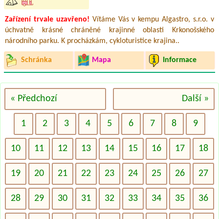
Zařízení trvale uzavřeno!
Vítáme Vás v kempu Algastro, s.r.o. v
úchvatně krásné chráněné krajinné oblasti Krkonošského
národního parku. K procházkám, cykloturistice krajina..
Schránka
Mapa
Informace
« Předchozí
Další »
1
2
3
4
5
6
7
8
9
10
11
12
13
14
15
16
17
18
19
20
21
22
23
24
25
26
27
28
29
30
31
32
33
34
35
36