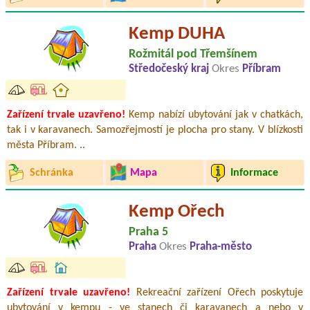
Kemp DUHA
Rožmitál pod Třemšínem
Středočeský kraj
Okres
Příbram
Zařízení trvale uzavřeno!
Kemp nabízí ubytování jak v chatkách,
tak i v karavanech. Samozřejmostí je plocha pro stany. V blízkosti
města Příbram. ..
Schránka
Mapa
Informace
Kemp Ořech
Praha 5
Praha
Okres
Praha-město
Zařízení trvale uzavřeno!
Rekreační zařízení Ořech poskytuje
ubytování v kempu - ve stanech či karavanech a nebo v