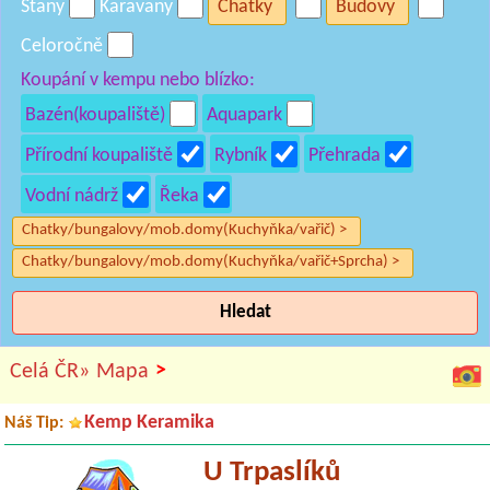
Stany
Karavany
Chatky
Budovy
Celoročně
Koupání v kempu nebo blízko:
Bazén(koupaliště)
Aquapark
Přírodní koupaliště
Rybník
Přehrada
Vodní nádrž
Řeka
Chatky/bungalovy/mob.domy(Kuchyňka/vařič) >
Chatky/bungalovy/mob.domy(Kuchyňka/vařič+Sprcha) >
Hledat
>
Celá ČR»
Mapa
Kemp Keramika
Náš Tip:
U Trpaslíků