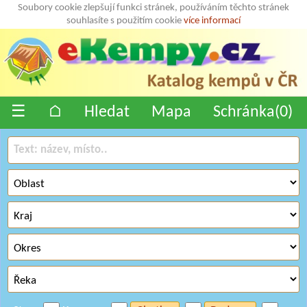
Soubory cookie zlepšují funkci stránek, používáním těchto stránek
souhlasíte s použitím cookie
více informací
☰
⌂
Hledat
Mapa
Schránka(
0
)