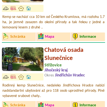
Kemp se nachází cca 10 km od Českého Krumlova, má rozlohu 1.7
ha, je jemně zasazen do okolní přírody a tak řekou z jedné a
lemovaný lesem z druhé ..
Schránka
Mapa
Informace
Chatová osada
Slunečnice
Střížovice
Jihočeský kraj
Okres
Jindřichův Hradec
Rodinný kemp Slunečnice, nedaleko Jindřichova Hradce nabízí
nadstandartní ubytování až pro 118 osob uprostřed přírody. Plně
vybavené srubové chaty..
Schránka
Mapa
Informace