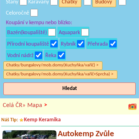
Stany
Karavany
Chatky
Budovy
Celoročně
Koupání v kempu nebo blízko:
Bazén(koupaliště)
Aquapark
Přírodní koupaliště
Rybník
Přehrada
Vodní nádrž
Řeka
Chatky/bungalovy/mob.domy(Kuchyňka/vařič) >
Chatky/bungalovy/mob.domy(Kuchyňka/vařič+Sprcha) >
Hledat
>
Celá ČR»
Mapa
Kemp Keramika
Náš Tip:
Autokemp Zvůle