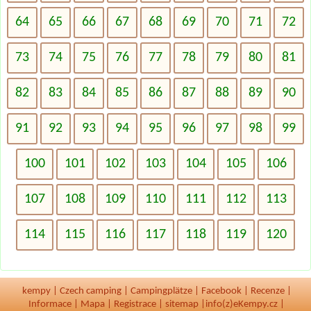
64
65
66
67
68
69
70
71
72
73
74
75
76
77
78
79
80
81
82
83
84
85
86
87
88
89
90
91
92
93
94
95
96
97
98
99
100
101
102
103
104
105
106
107
108
109
110
111
112
113
114
115
116
117
118
119
120
kempy
|
Czech camping
|
Campingplätze
|
Facebook
|
Recenze
|
Informace
|
Mapa
|
Registrace
|
sitemap
|
info(z)eKempy.cz |