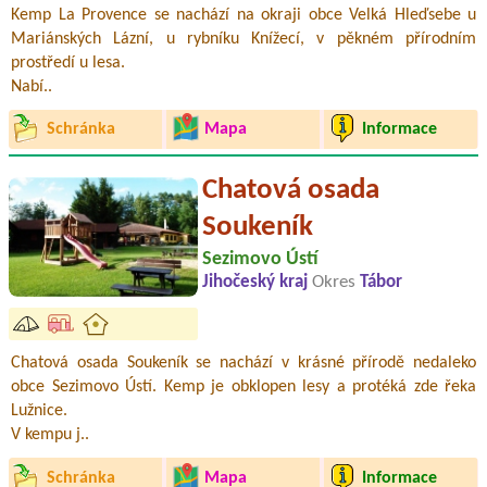
Kemp La Provence se nachází na okraji obce Velká Hleďsebe u
Mariánských Lázní, u rybníku Knížecí, v pěkném přírodním
prostředí u lesa.
Nabí..
Schránka
Mapa
Informace
Chatová osada
Soukeník
Sezimovo Ústí
Jihočeský kraj
Okres
Tábor
Chatová osada Soukeník se nachází v krásné přírodě nedaleko
obce Sezimovo Ústí. Kemp je obklopen lesy a protéká zde řeka
Lužnice.
V kempu j..
Schránka
Mapa
Informace