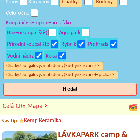
Stany
Karavany
Chatky
Budovy
Celoročně
Koupání v kempu nebo blízko:
Bazén(koupaliště)
Aquapark
Přírodní koupaliště
Rybník
Přehrada
Vodní nádrž
Řeka
Chatky/bungalovy/mob.domy(Kuchyňka/vařič) >
Chatky/bungalovy/mob.domy(Kuchyňka/vařič+Sprcha) >
Hledat
>
Celá ČR»
Mapa
Kemp Keramika
Náš Tip:
LÁVKAPARK camp &