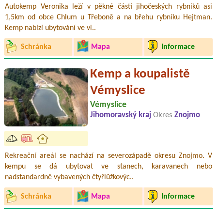
Autokemp Veronika leží v pěkné části jihočeských rybníků asi
1,5km od obce Chlum u Třeboně a na břehu rybníku Hejtman.
Kemp nabízí ubytování ve vl..
Schránka
Mapa
Informace
Kemp a koupalistě
Vémyslice
Vémyslice
Jihomoravský kraj
Okres
Znojmo
Rekreační areál se nachází na severozápadě okresu Znojmo. V
kempu se dá ubytovat ve stanech, karavanech nebo
nadstandardně vybavených čtyřlůžkovýc..
Schránka
Mapa
Informace