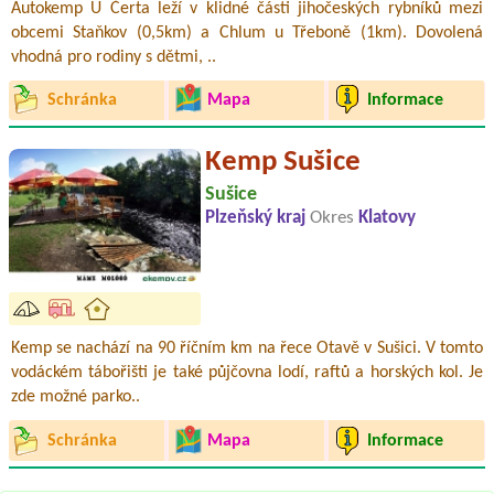
Autokemp U Čerta leží v klidné části jihočeských rybníků mezi
obcemi Staňkov (0,5km) a Chlum u Třeboně (1km). Dovolená
vhodná pro rodiny s dětmi, ..
Schránka
Mapa
Informace
Kemp Sušice
Sušice
Plzeňský kraj
Okres
Klatovy
Kemp se nachází na 90 říčním km na řece Otavě v Sušici. V tomto
vodáckém tábořišti je také půjčovna lodí, raftů a horských kol. Je
zde možné parko..
Schránka
Mapa
Informace