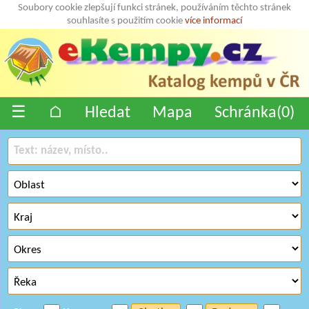
Soubory cookie zlepšují funkci stránek, používáním těchto stránek
souhlasíte s použitím cookie
více informací
☰
⌂
Hledat
Mapa
Schránka(
0
)