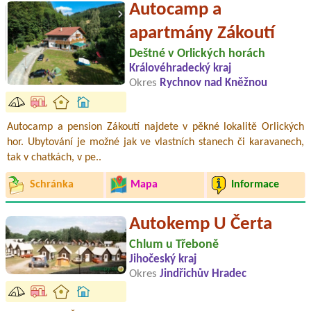
Autocamp a
apartmány Zákoutí
Deštné v Orlických horách
Královéhradecký kraj
Okres
Rychnov nad Kněžnou
Autocamp a pension Zákoutí najdete v pěkné lokalitě Orlických
hor. Ubytování je možné jak ve vlastních stanech či karavanech,
tak v chatkách, v pe..
Schránka
Mapa
Informace
Autokemp U Čerta
Chlum u Třeboně
Jihočeský kraj
Okres
Jindřichův Hradec