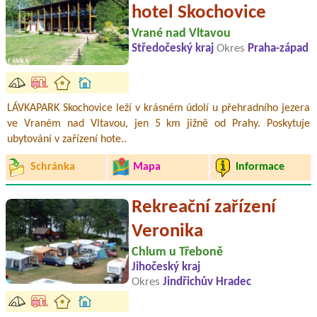
hotel Skochovice
Vrané nad Vltavou
Středočeský kraj
Okres
Praha-západ
LÁVKAPARK Skochovice leží v krásném údolí u přehradního jezera
ve Vraném nad Vltavou, jen 5 km jižně od Prahy. Poskytuje
ubytování v zařízení hote..
Schránka
Mapa
Informace
Rekreační zařízení
Veronika
Chlum u Třeboně
Jihočeský kraj
Okres
Jindřichův Hradec