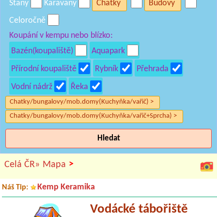
Stany
Karavany
Chatky
Budovy
Celoročně
Koupání v kempu nebo blízko:
Bazén(koupaliště)
Aquapark
Přírodní koupaliště
Rybník
Přehrada
Vodní nádrž
Řeka
Chatky/bungalovy/mob.domy(Kuchyňka/vařič) >
Chatky/bungalovy/mob.domy(Kuchyňka/vařič+Sprcha) >
Hledat
>
Celá ČR»
Mapa
Kemp Keramika
Náš Tip:
Vodácké tábořiště