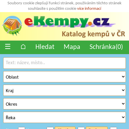
Soubory cookie zlepšují funkci stránek, používáním těchto stránek
souhlasíte s použitím cookie
více informací
☰
⌂
Hledat
Mapa
Schránka(
0
)