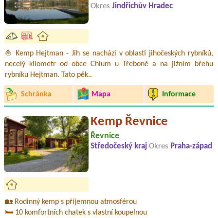
Okres
Jindřichův Hradec
⛵ Kemp Hejtman - Jih se nachází v oblasti jihočeských rybníků,
necelý kilometr od obce Chlum u Třeboně a na jižním břehu
rybníku Hejtman. Tato pěk..
Schránka
Mapa
Informace
Kemp Řevnice
Řevnice
Středočeský kraj
Okres
Praha-západ
🏡 Rodinný kemp s příjemnou atmosférou
🛏️ 10 komfortních chatek s vlastní koupelnou