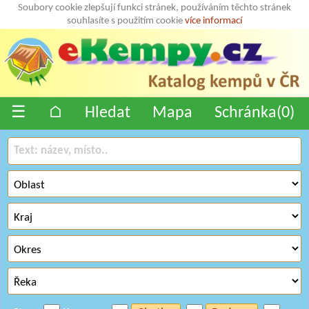
Soubory cookie zlepšují funkci stránek, používáním těchto stránek
souhlasíte s použitím cookie
více informací
☰
⌂
Hledat
Mapa
Schránka(
0
)