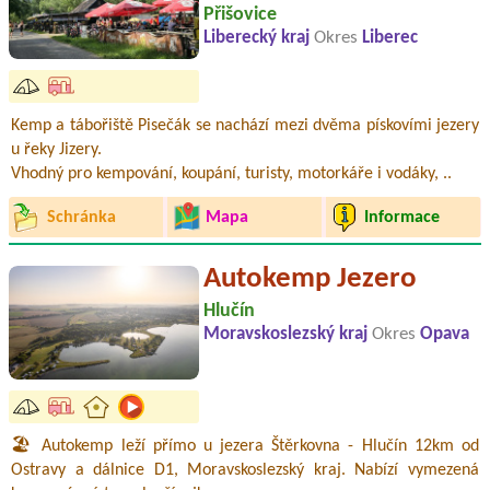
Přišovice
Liberecký kraj
Okres
Liberec
Kemp a tábořiště Pisečák se nachází mezi dvěma pískovími jezery
u řeky Jizery.
Vhodný pro kempování, koupání, turisty, motorkáře i vodáky, ..
Schránka
Mapa
Informace
Autokemp Jezero
Hlučín
Moravskoslezský kraj
Okres
Opava
🏖️ Autokemp leží přímo u jezera Štěrkovna - Hlučín 12km od
Ostravy a dálnice D1, Moravskoslezský kraj. Nabízí vymezená