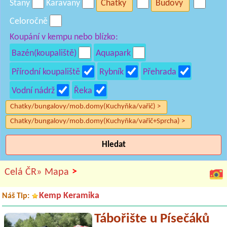
Stany
Karavany
Chatky
Budovy
Celoročně
Koupání v kempu nebo blízko:
Bazén(koupaliště)
Aquapark
Přírodní koupaliště
Rybník
Přehrada
Vodní nádrž
Řeka
Chatky/bungalovy/mob.domy(Kuchyňka/vařič) >
Chatky/bungalovy/mob.domy(Kuchyňka/vařič+Sprcha) >
Hledat
>
Celá ČR»
Mapa
Kemp Keramika
Náš Tip:
Tábořište u Písečáků