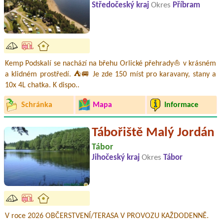
Středočeský kraj
Okres
Příbram
Kemp Podskalí se nachází na břehu Orlické přehrady⛵ v krásném
a klidném prostředí. ⛺🚐 Je zde 150 míst pro karavany, stany a
10x 4L chatka. K dispo..
Schránka
Mapa
Informace
Tábořiště Malý Jordán
Tábor
Jihočeský kraj
Okres
Tábor
V roce 2026 OBČERSTVENÍ/TERASA V PROVOZU KAŽDODENNĚ.