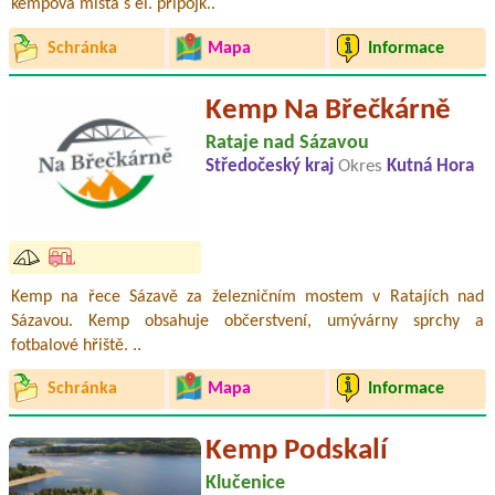
kempová místa s el. přípojk..
Schránka
Mapa
Informace
Kemp Na Břečkárně
Rataje nad Sázavou
Středočeský kraj
Okres
Kutná Hora
Kemp na řece Sázavě za železničním mostem v Ratajích nad
Sázavou. Kemp obsahuje občerstvení, umývárny sprchy a
fotbalové hřiště. ..
Schránka
Mapa
Informace
Kemp Podskalí
Klučenice