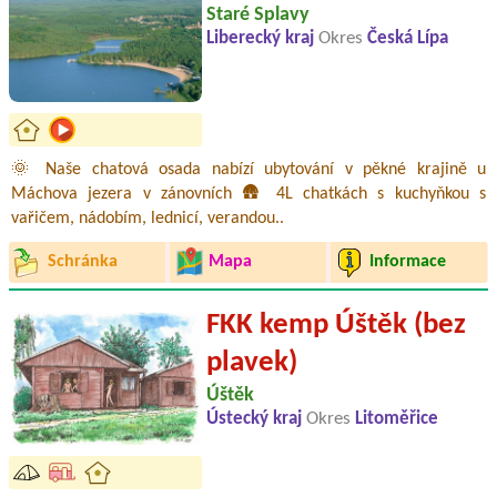
Staré Splavy
Liberecký kraj
Okres
Česká Lípa
🌞 Naše chatová osada nabízí ubytování v pěkné krajině u
Máchova jezera v zánovních 🛖 4L chatkách s kuchyňkou s
vařičem, nádobím, lednicí, verandou..
Schránka
Mapa
Informace
FKK kemp Úštěk (bez
plavek)
Úštěk
Ústecký kraj
Okres
Litoměřice