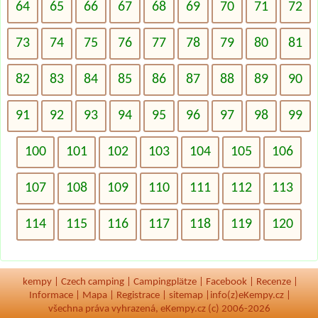
64
65
66
67
68
69
70
71
72
73
74
75
76
77
78
79
80
81
82
83
84
85
86
87
88
89
90
91
92
93
94
95
96
97
98
99
100
101
102
103
104
105
106
107
108
109
110
111
112
113
114
115
116
117
118
119
120
kempy
|
Czech camping
|
Campingplätze
|
Facebook
|
Recenze
|
Informace
|
Mapa
|
Registrace
|
sitemap
|
info(z)eKempy.cz |
všechna práva vyhrazená, eKempy.cz (c) 2006-2026