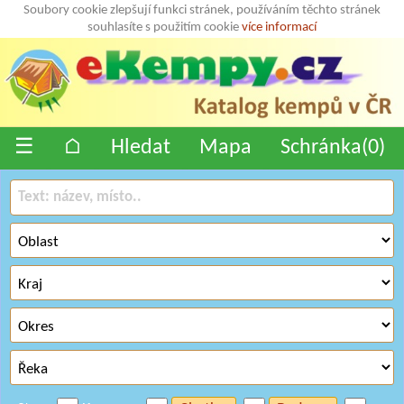
Soubory cookie zlepšují funkci stránek, používáním těchto stránek
souhlasíte s použitím cookie
více informací
☰
⌂
Hledat
Mapa
Schránka(
0
)