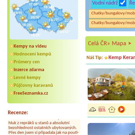
Vodní nádrž
Ře
Chatky/bungalovy/mob
Chatky/bungalovy/mob
>
Celá ČR»
Mapa
Kempy na videu
Hodnocení kempů
Kemp Kera
Náš Tip:
Průmery cen
Inzerce zdarma
Aneta Melicharová
***
Levné kempy
Byli jsme zde v týdnu od 25.7. do 1.8.
2026. Kemp jako takový je pěkný. V
Půjčovny karavanů
umývárně i na WC bylo vždy čisto,
FreeSeznamka.cz
doplněný papír i utěrky, což při
množství návštěvníků není
samozřejmost. V kempu je obchod a
restaurace, kebab a další občerstvení.
Recenze:
Co nás ale velice zklamalo byl celodenní
hluk z repráků u stanů a absolutní
bezohlednost ostatních ubytovaných.
Přes den jsem si připadala jak na pouti-
z každého koutu hrála jiná