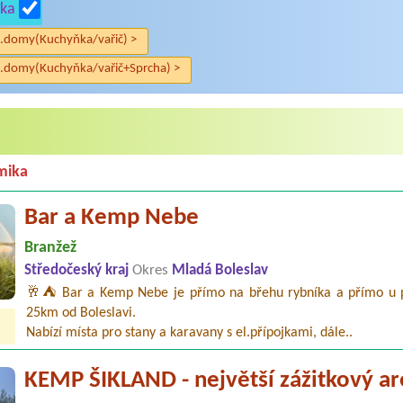
ka
.domy(Kuchyňka/vařič) >
.domy(Kuchyňka/vařič+Sprcha) >
mika
Bar a Kemp Nebe
Branžež
Středočeský kraj
Okres
Mladá Boleslav
🥂⛺ Bar a Kemp Nebe je přímo na břehu rybníka a přímo u p
25km od Boleslavi.
Nabízí místa pro stany a karavany s el.přípojkami, dále..
KEMP ŠIKLAND - největší zážitkový ar