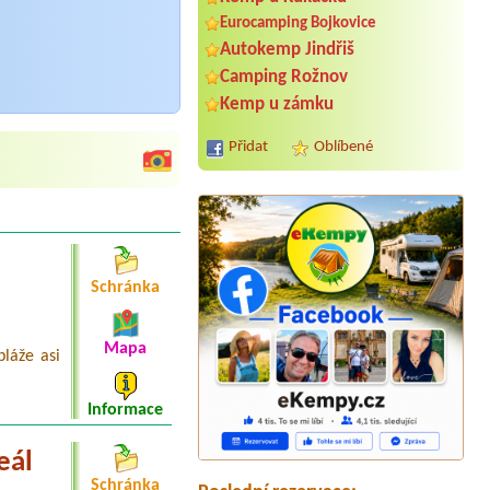
Eurocamping Bojkovice
Autokemp Jindřiš
Camping Rožnov
Kemp u zámku
Přidat
Oblíbené
Schránka
Mapa
Termín od 2026-08-01 |
Autokemp
láže asi
Ždáň
1x 6L velká chatka
Informace
Termín od 2026-07-30 |
tábořiště
Orlice
2 stany
eál
Schránka