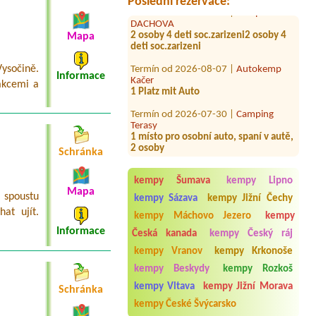
Poslední rezervace:
Termín od 2026-07-25 |
Kemp
DACHOVA
2 osoby 4 deti soc.zarizeni2 osoby 4
deti soc.zarizeni
Mapa
Termín od 2026-08-07 |
Autokemp
Kačer
ysočině.
Informace
1 Platz mit Auto
akcemi a
Termín od 2026-07-30 |
Camping
Terasy
1 místo pro osobní auto, spaní v autě,
2 osoby
Schránka
Termín od 2026-07-27 |
Kemp TJ
Vltava
kempy Šumava
kempy Lipno
2 stany + auto + 4 osoby
Mapa
 spoustu
kempy Sázava
kempy Jižní Čechy
Termín od 2026-07-22 |
Autocamping
at ujít.
Luhačovice
kempy Máchovo Jezero
kempy
Auto+karavan, 2 dospělí, 2 děti do
Informace
Česká kanada
kempy Český ráj
15.let
kempy Vranov
kempy Krkonoše
Termín od 2026-08-05 |
Kemp Josef
kempy Beskydy
kempy Rozkoš
1 velký stan4auta, 8 osob
kempy Vltava
kempy Jižní Morava
Schránka
Termín od 2026-07-29 |
Autokemp
kempy České Švýcarsko
Seč Pláž