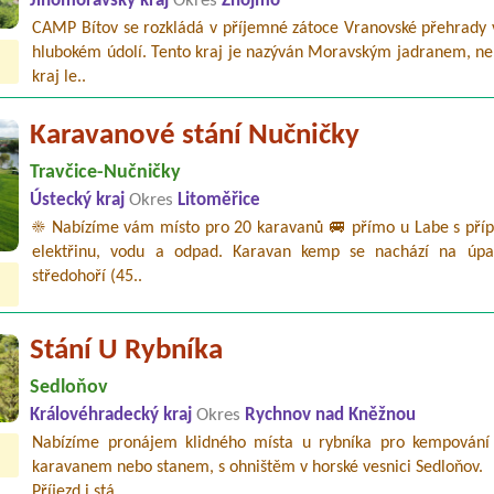
Jihomoravský kraj
Okres
Znojmo
CAMP Bítov se rozkládá v příjemné zátoce Vranovské přehrady
hlubokém údolí. Tento kraj je nazýván Moravským jadranem, neb
kraj le..
Karavanové stání Nučničky
Travčice-Nučničky
Ústecký kraj
Okres
Litoměřice
☀️ Nabízíme vám místo pro 20 karavanů 🚐 přímo u Labe s příp
elektřinu, vodu a odpad. Karavan kemp se nachází na úpa
středohoří (45..
Stání U Rybníka
Sedloňov
Královéhradecký kraj
Okres
Rychnov nad Kněžnou
Nabízíme pronájem klidného místa u rybníka pro kempování
karavanem nebo stanem, s ohništěm v horské vesnici Sedloňov.
Příjezd i stá..