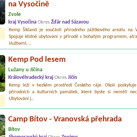
na Vysočině
Zvole
kraj Vysočina
Okres
Žďár nad Sázavou
Kemp Šikland je součástí přírodního zážitkového areálu na V
Spojuje klidné ubytování v přírodě s bohatým programem, atr
službami, ..
Kemp Pod lesem
Lužany u Jičína
Královéhradecký kraj
Okres
Jičín
Kemp leží v hezkém prostředí Českého ráje. Okolí poskytuje
přírodních a kulturních památek, které byste si neměli nech
Ubytování j..
Camp Bítov - Vranovská přehrada
Bítov