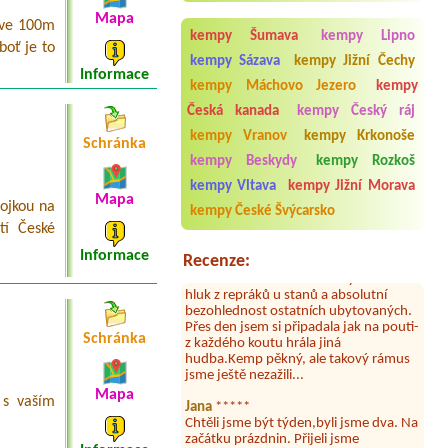
2L
Mapa
 ve 100m
Termín od 2026-08-06 |
Autokempink
kempy Šumava
kempy Lipno
oť je to
Dřenice
kempy Sázava
kempy Jižní Čechy
Huette 2 personen
Informace
kempy Máchovo Jezero
kempy
Česká kanada
kempy Český ráj
Aneta Melicharová
***
kempy Vranov
kempy Krkonoše
Schránka
Byli jsme zde v týdnu od 25.7. do 1.8.
kempy Beskydy
kempy Rozkoš
2026. Kemp jako takový je pěkný. V
umývárně i na WC bylo vždy čisto,
kempy Vltava
kempy Jižní Morava
doplněný papír i utěrky, což při
Mapa
ojkou na
kempy České Švýcarsko
množství návštěvníků není
tí České
samozřejmost. V kempu je obchod a
restaurace, kebab a další občerstvení.
Informace
Recenze:
Co nás ale velice zklamalo byl celodenní
hluk z repráků u stanů a absolutní
bezohlednost ostatních ubytovaných.
Přes den jsem si připadala jak na pouti-
z každého koutu hrála jiná
Schránka
hudba.Kemp pěkný, ale takový rámus
jsme ještě nezažili...
Jana
*****
Mapa
 s vaším
Chtěli jsme být týden,byli jsme dva. Na
začátku prázdnin. Přijeli jsme
karavanem. Klid pohoda socialky nové