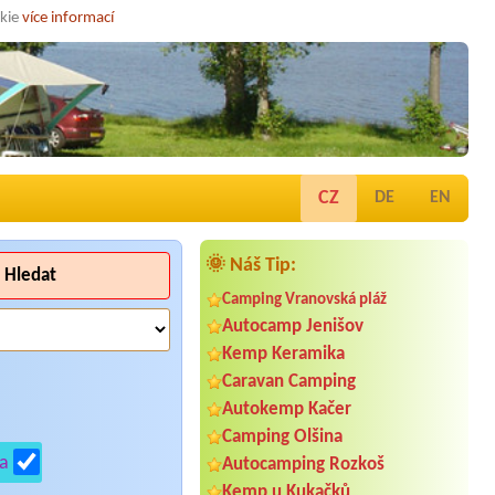
okie
více informací
CZ
DE
EN
🌞 Náš Tip:
Hledat
Camping Vranovská pláž
Autocamp Jenišov
Kemp Keramika
Caravan Camping
Autokemp Kačer
Camping Olšina
a
Autocamping Rozkoš
Kemp u Kukačků