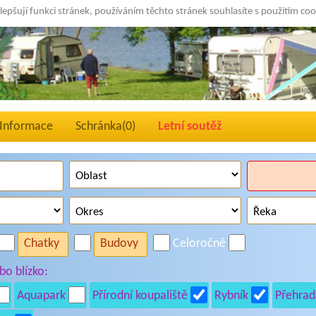
lepšují funkci stránek, používáním těchto stránek souhlasíte s použitím co
Informace
Schránka(
0
)
Letní soutěž
Chatky
Budovy
Celoročně
o blízko:
Aquapark
Přírodní koupaliště
Rybník
Přehrad