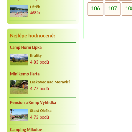
kar. cca 25 let do Jindřiše vždy
radostně. Děkujeme Vaculovi, Brno.
Úštěk
106
107
10
4682x
Nejlépe hodnocené:
Camp Horní Lipka
Králíky
4.83 bodů
Minikemp Harta
Leskovec nad Moravicí
4.77 bodů
Pension a Kemp Vyhlídka
Stará Oleška
4.73 bodů
Camping Mikulov