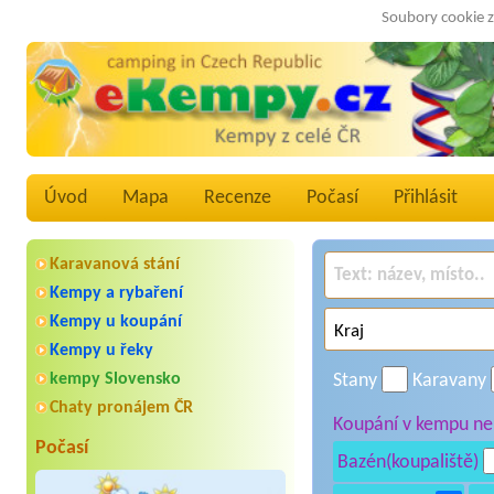
Soubory cookie z
Úvod
Mapa
Recenze
Počasí
Přihlásit
Karavanová stání
Kempy a rybaření
Kempy u koupání
Kempy u řeky
kempy Slovensko
Stany
Karavany
Chaty pronájem ČR
Koupání v kempu neb
Počasí
Bazén(koupaliště)