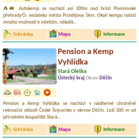
⛺🚐 Autokemp se nachází asi 300m nad hrází Plumlovské
přehrady💦 nedaleko města Prostějova 5km. Okolí kempu nabízí
mnoho možností k výletům, několik..
Schránka
Mapa
Informace
Pension a Kemp
Vyhlídka
Stará Oleška
Ústecký kraj
Okres
Děčín
Pension a Kemp Vyhlídka se nachází v nádherné chráněné
rekreační oblasti České Švýcarsko v okrese Děčín. Leží 300 m od
přírodního koupaliště Stará..
Schránka
Mapa
Informace