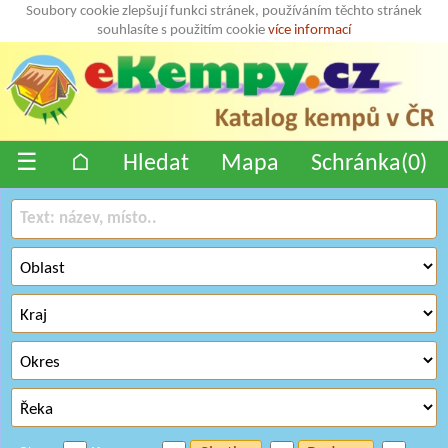
Soubory cookie zlepšují funkci stránek, používáním těchto stránek
souhlasíte s použitím cookie
více informací
☰
⌂
Hledat
Mapa
Schránka(
0
)