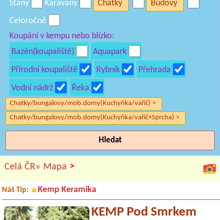
Stany
Karavany
Chatky
Budovy
Celoročně
Koupání v kempu nebo blízko:
Bazén(koupaliště)
Aquapark
Přírodní koupaliště
Rybník
Přehrada
Vodní nádrž
Řeka
Chatky/bungalovy/mob.domy(Kuchyňka/vařič) >
Chatky/bungalovy/mob.domy(Kuchyňka/vařič+Sprcha) >
Hledat
>
Celá ČR»
Mapa
Kemp Keramika
Náš Tip:
KEMP Pod Smrkem