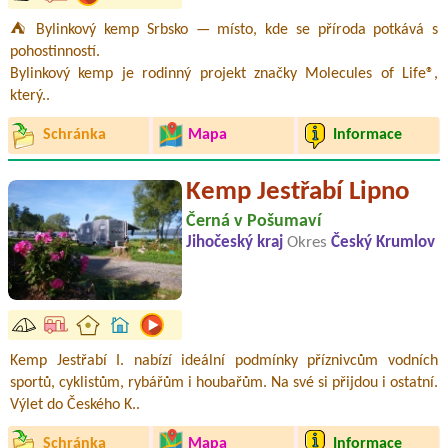
⛺ Bylinkový kemp Srbsko — místo, kde se příroda potkává s
pohostinností.
Bylinkový kemp je rodinný projekt značky Molecules of Life®,
který..
Schránka
Mapa
Informace
Kemp Jestřabí Lipno
Černá v Pošumaví
Jihočeský kraj
Okres
Český Krumlov
Kemp Jestřabí I. nabízí ideální podmínky příznivcům vodních
sportů, cyklistům, rybářům i houbařům. Na své si přijdou i ostatní.
Výlet do Českého K..
Schránka
Mapa
Informace