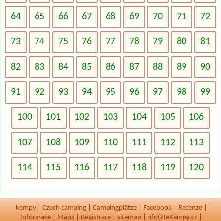
64
65
66
67
68
69
70
71
72
73
74
75
76
77
78
79
80
81
82
83
84
85
86
87
88
89
90
91
92
93
94
95
96
97
98
99
100
101
102
103
104
105
106
107
108
109
110
111
112
113
114
115
116
117
118
119
120
kempy
|
Czech camping
|
Campingplätze
|
Facebook
|
Recenze
|
Informace
|
Mapa
|
Registrace
|
sitemap
|
info(z)eKempy.cz |