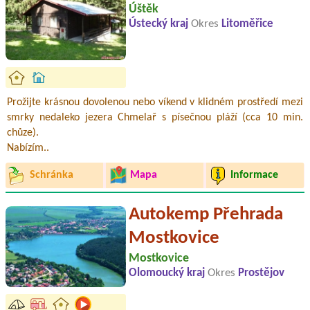
Úštěk
Ústecký kraj
Okres
Litoměřice
Prožijte krásnou dovolenou nebo víkend v klidném prostředí mezi
smrky nedaleko jezera Chmelař s písečnou pláží (cca 10 min.
chůze).
Nabízím..
Schránka
Mapa
Informace
Autokemp Přehrada
Mostkovice
Mostkovice
Olomoucký kraj
Okres
Prostějov