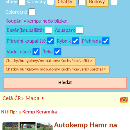
Stany
Karavany
Chatky
Budovy
Celoročně
Koupání v kempu nebo blízko:
Bazén(koupaliště)
Aquapark
Přírodní koupaliště
Rybník
Přehrada
Vodní nádrž
Řeka
Chatky/bungalovy/mob.domy(Kuchyňka/vařič) >
Chatky/bungalovy/mob.domy(Kuchyňka/vařič+Sprcha) >
Hledat
>
Celá ČR»
Mapa
Kemp Keramika
Náš Tip:
Autokemp Hamr na