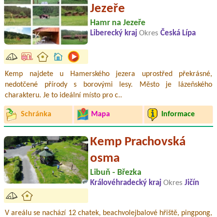
Jezeře
Hamr na Jezeře
Liberecký kraj
Okres
Česká Lípa
Kemp najdete u Hamerského jezera uprostřed překrásné,
nedotčené přírody s borovými lesy. Město je lázeňského
charakteru. Je to ideální místo pro c..
Schránka
Mapa
Informace
Kemp Prachovská
osma
Libuň - Březka
Královéhradecký kraj
Okres
Jičín
V areálu se nachází 12 chatek, beachvolejbalové hřiště, pingpong,