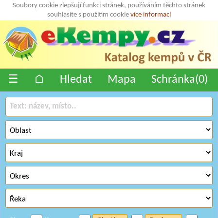
Soubory cookie zlepšují funkci stránek, používáním těchto stránek
souhlasíte s použitím cookie
více informací
☰
⌂
Hledat
Mapa
Schránka(
0
)