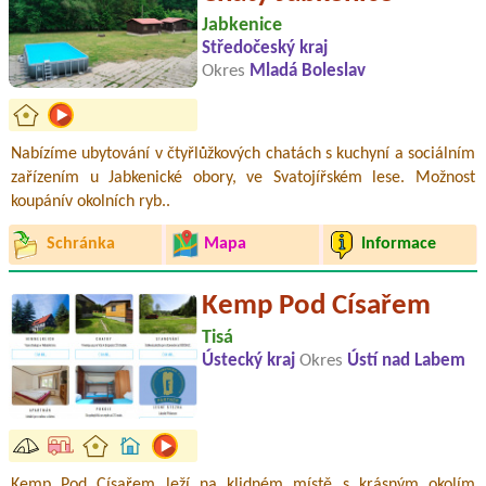
Jabkenice
Středočeský kraj
Okres
Mladá Boleslav
Nabízíme ubytování v čtyřlůžkových chatách s kuchyní a sociálním
zařízením u Jabkenické obory, ve Svatojířském lese. Možnost
koupánív okolních ryb..
Schránka
Mapa
Informace
Kemp Pod Císařem
Tisá
Ústecký kraj
Okres
Ústí nad Labem
Kemp Pod Císařem leží na klidném místě s krásným okolím