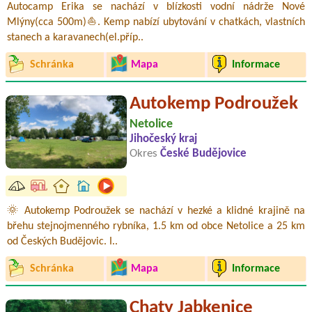
Autocamp Erika se nachází v blízkosti vodní nádrže Nové
Mlýny(cca 500m)⛵. Kemp nabízí ubytování v chatkách, vlastních
stanech a karavanech(el.příp..
Schránka
Mapa
Informace
Autokemp Podroužek
Netolice
Jihočeský kraj
Okres
České Budějovice
🌞 Autokemp Podroužek se nachází v hezké a klidné krajině na
břehu stejnojmenného rybníka, 1.5 km od obce Netolice a 25 km
od Českých Budějovic. I..
Schránka
Mapa
Informace
Chaty Jabkenice