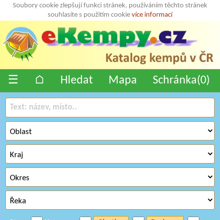
Soubory cookie zlepšují funkci stránek, používáním těchto stránek
souhlasíte s použitím cookie
více informací
☰
⌂
Hledat
Mapa
Schránka(
0
)