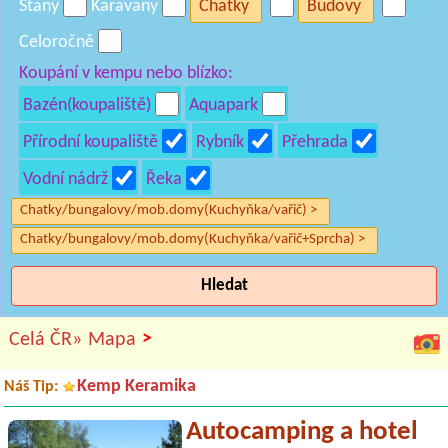
Stany
Karavany
Chatky
Budovy
Celoročně
Koupání v kempu nebo blízko:
Bazén(koupaliště)
Aquapark
Přírodní koupaliště
Rybník
Přehrada
Vodní nádrž
Řeka
Chatky/bungalovy/mob.domy(Kuchyňka/vařič) >
Chatky/bungalovy/mob.domy(Kuchyňka/vařič+Sprcha) >
Hledat
>
Celá ČR»
Mapa
Kemp Keramika
Náš Tip:
Autocamping a hotel