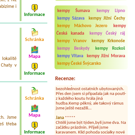
Termín od 2026-07-24 |
Stellplatz
Arkáda
abízíme i
1 x stan ,2x dospělí ,1 x dítě 9let
kempy Šumava
kempy Lipno
Informace
kempy Sázava
kempy Jižní Čechy
kempy Máchovo Jezero
kempy
Česká kanada
kempy Český ráj
Aneta Melicharová
***
Schránka
Byli jsme zde v týdnu od 25.7. do 1.8.
kempy Vranov
kempy Krkonoše
2026. Kemp jako takový je pěkný. V
kempy Beskydy
kempy Rozkoš
umývárně i na WC bylo vždy čisto,
doplněný papír i utěrky, což při
kempy Vltava
kempy Jižní Morava
Mapa
lokalitě
množství návštěvníků není
kempy České Švýcarsko
samozřejmost. V kempu je obchod a
 Chaty v
restaurace, kebab a další občerstvení.
Informace
Co nás ale velice zklamalo byl celodenní
Recenze:
hluk z repráků u stanů a absolutní
bezohlednost ostatních ubytovaných.
Přes den jsem si připadala jak na pouti-
z každého koutu hrála jiná
hudba.Kemp pěkný, ale takový rámus
Schránka
jsme ještě nezažili...
Jana
*****
Mapa
ch. Jsme
Chtěli jsme být týden,byli jsme dva. Na
začátku prázdnin. Přijeli jsme
deš třeba
karavanem. Klid pohoda socialky nové
krásné čisté,koupání super. Restaurace
Informace