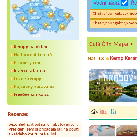
Vodní nádrž
Ře
Chatky/bungalovy/mob
Chatky/bungalovy/mob
>
Celá ČR»
Mapa
Kempy na videu
Hodnocení kempů
Kemp Kera
Náš Tip:
Průmery cen
Aneta Melicharová
***
Inzerce zdarma
Byli jsme zde v týdnu od 25.7. do 1.8.
Levné kempy
2026. Kemp jako takový je pěkný. V
umývárně i na WC bylo vždy čisto,
Půjčovny karavanů
doplněný papír i utěrky, což při
FreeSeznamka.cz
množství návštěvníků není
samozřejmost. V kempu je obchod a
restaurace, kebab a další občerstvení.
Co nás ale velice zklamalo byl celodenní
Recenze:
hluk z repráků u stanů a absolutní
bezohlednost ostatních ubytovaných.
Přes den jsem si připadala jak na pouti-
z každého koutu hrála jiná
hudba.Kemp pěkný, ale takový rámus