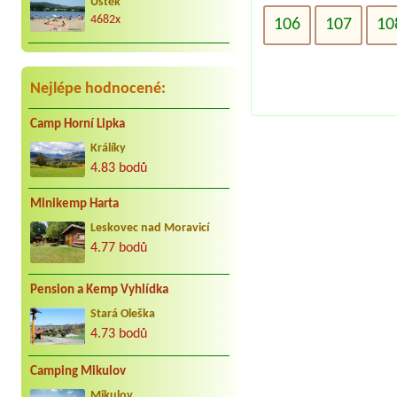
Úštěk
radostně. Děkujeme Vaculovi, Brno.
4682x
106
107
10
Nejlépe hodnocené:
Camp Horní Lipka
Králíky
4.83 bodů
Minikemp Harta
Leskovec nad Moravicí
4.77 bodů
Pension a Kemp Vyhlídka
Stará Oleška
4.73 bodů
Camping Mikulov
Mikulov