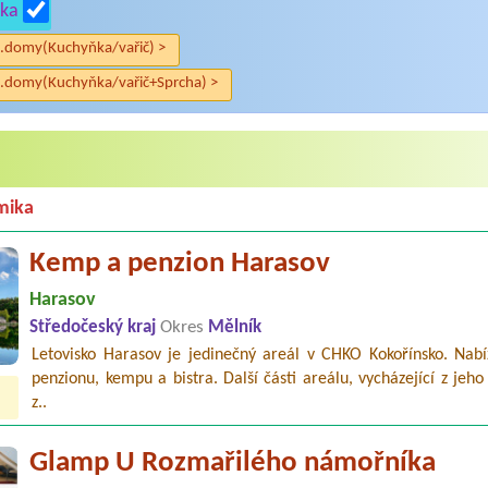
ka
.domy(Kuchyňka/vařič) >
.domy(Kuchyňka/vařič+Sprcha) >
mika
Kemp a penzion Harasov
Harasov
Středočeský kraj
Okres
Mělník
Letovisko Harasov je jedinečný areál v CHKO Kokořínsko. Nabíz
penzionu, kempu a bistra. Další části areálu, vycházející z jeho 
z..
Glamp U Rozmařilého námořníka