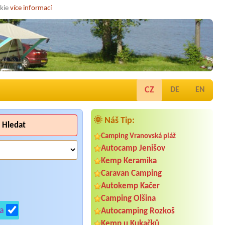
okie
více informací
CZ
DE
EN
🌞 Náš Tip:
Hledat
Camping Vranovská pláž
Autocamp Jenišov
Kemp Keramika
Caravan Camping
Autokemp Kačer
Camping Olšina
a
Autocamping Rozkoš
Kemp u Kukačků