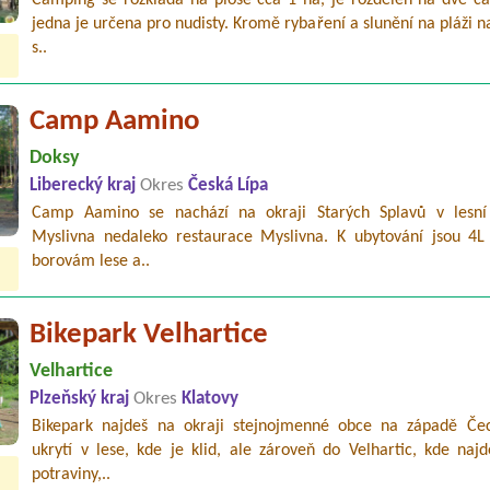
jedna je určena pro nudisty. Kromě rybaření a slunění na pláži n
s..
Camp Aamino
Doksy
Liberecký kraj
Okres
Česká Lípa
Camp Aamino se nachází na okraji Starých Splavů v lesní 
Myslivna nedaleko restaurace Myslivna. K ubytování jsou 4L
borovám lese a..
Bikepark Velhartice
Velhartice
Plzeňský kraj
Okres
Klatovy
Bikepark najdeš na okraji stejnojmenné obce na západě Če
ukrytí v lese, kde je klid, ale zároveň do Velhartic, kde naj
potraviny,..