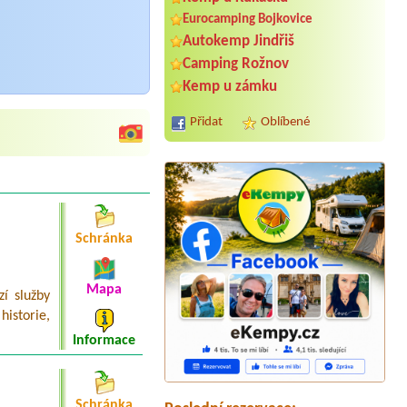
Eurocamping Bojkovice
Autokemp Jindřiš
Camping Rožnov
Kemp u zámku
Přidat
Oblíbené
Schránka
Termín od 2026-08-03 |
Camp Villa
Mapa
Bohemia
í služby
1 Stellplatz mit Strom, 2 Personen,
historie,
am Wasser
Informace
Termín od 2026-07-30 |
Kemp
Sluníčko
2x 4L chatka
Schránka