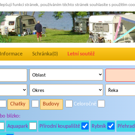
lepšují funkci stránek, používáním těchto stránek souhlasíte s použitím co
Informace
Schránka(
0
)
Letní soutěž
Chatky
Budovy
Celoročně
o blízko:
Aquapark
Přírodní koupaliště
Rybník
Přehrad