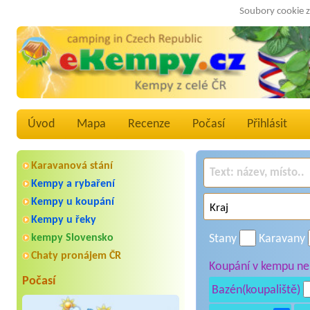
Soubory cookie z
Úvod
Mapa
Recenze
Počasí
Přihlásit
Karavanová stání
Kempy a rybaření
Kempy u koupání
Kempy u řeky
kempy Slovensko
Stany
Karavany
Chaty pronájem ČR
Koupání v kempu neb
Počasí
Bazén(koupaliště)