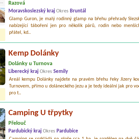
Razová
Moravskoslezský kraj
Okres
Bruntál
Glamp Guron, je malý rodinný glamp na břehu přehrady Slezsk
nabízející táboření jen pro několik párů, rodin nebo menšíc
přátel, kd..
Kemp Dolánky
Dolánky u Turnova
Liberecký kraj
Okres
Semily
Areál kempu Dolánky najdete na pravém břehu řeky Jizery ko
Turnovem, přímo u doláneckého jezu a je tedy ideální jak pro vo
pro t..
Camping U třpytky
Přelouč
Pardubický kraj
Okres
Pardubice
Camping se rozkládá na ploše cca 1 ha, je rozdělen na dvě čás