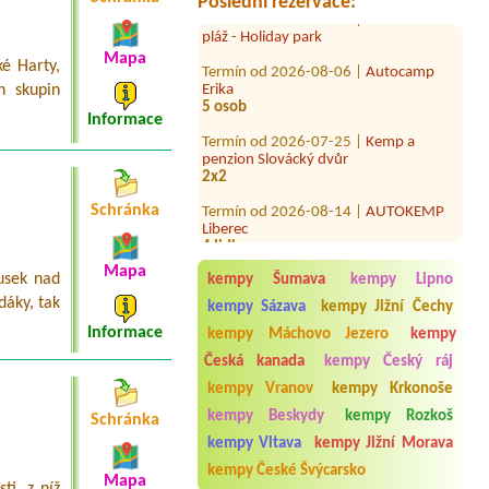
Termín od 2026-07-28 |
Vranovská
Poslední rezervace:
pláž - Holiday park
Termín od 2026-08-06 |
Autocamp
Mapa
é Harty,
Erika
5 osob
h skupin
Informace
Termín od 2026-07-25 |
Kemp a
penzion Slovácký dvůr
2x2
Termín od 2026-08-14 |
AUTOKEMP
Schránka
Liberec
4 lidi
Termín od 2026-08-01 |
Autokemp
Mapa
usek nad
Hamr na Jezeře
kempy Šumava
kempy Lipno
2 osoby, jedno vozidlo se střešním
dáky, tak
kempy Sázava
kempy Jižní Čechy
stanem
Informace
kempy Máchovo Jezero
kempy
Termín od 2026-08-02 |
Kemp Josef
Česká kanada
kempy Český ráj
1 x Platz für Zelt, 1 Person, 1 x Strom,
1 Auto
kempy Vranov
kempy Krkonoše
kempy Beskydy
kempy Rozkoš
Schránka
Termín od 2026-07-31 |
Kemp Pod
lesem
kempy Vltava
kempy Jižní Morava
chatka
kempy České Švýcarsko
Mapa
ti, z níž