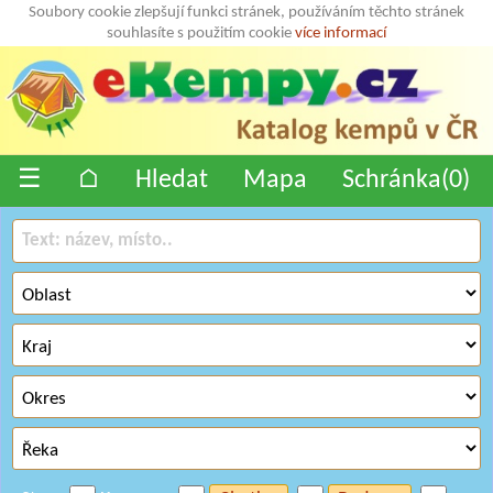
Soubory cookie zlepšují funkci stránek, používáním těchto stránek
souhlasíte s použitím cookie
více informací
☰
⌂
Hledat
Mapa
Schránka(
0
)