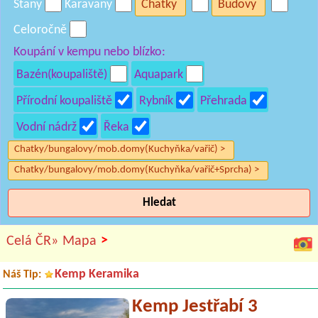
Stany
Karavany
Chatky
Budovy
Celoročně
Koupání v kempu nebo blízko:
Bazén(koupaliště)
Aquapark
Přírodní koupaliště
Rybník
Přehrada
Vodní nádrž
Řeka
Chatky/bungalovy/mob.domy(Kuchyňka/vařič) >
Chatky/bungalovy/mob.domy(Kuchyňka/vařič+Sprcha) >
Hledat
>
Celá ČR»
Mapa
Kemp Keramika
Náš Tip:
Kemp Jestřabí 3