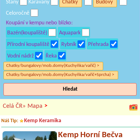
Stany
Karavany
Chatky
Budovy
Celoročně
Koupání v kempu nebo blízko:
Bazén(koupaliště)
Aquapark
Přírodní koupaliště
Rybník
Přehrada
Vodní nádrž
Řeka
Chatky/bungalovy/mob.domy(Kuchyňka/vařič) >
Chatky/bungalovy/mob.domy(Kuchyňka/vařič+Sprcha) >
Hledat
>
Celá ČR»
Mapa
Kemp Keramika
Náš Tip:
Kemp Horní Bečva