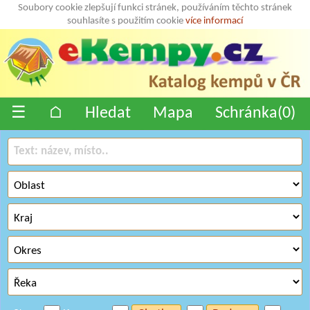
Soubory cookie zlepšují funkci stránek, používáním těchto stránek
souhlasíte s použitím cookie
více informací
☰
⌂
Hledat
Mapa
Schránka(
0
)