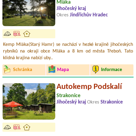
Mláka
Jihočeský kraj
Okres
Jindřichův Hradec
Kemp Mláka(Starý Hamr) se nachází v hezké krajině jihočeských
rybníků na okraji obce Mláka a 8 km od města Třeboň. Tato
klidná krajina nabízí uby..
Schránka
Mapa
Informace
Autokemp Podskalí
Strakonice
Jihočeský kraj
Okres
Strakonice