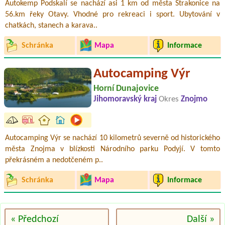
Autokemp Podskalí se nachází asi 1 km od města Strakonice na
56.km řeky Otavy. Vhodné pro rekreaci i sport. Ubytování v
chatkách, stanech a karava..
Schránka
Mapa
Informace
Autocamping Výr
Horní Dunajovice
Jihomoravský kraj
Okres
Znojmo
Autocamping Výr se nachází 10 kilometrů severně od historického
města Znojma v blízkosti Národního parku Podyjí. V tomto
překrásném a nedotčeném p..
Schránka
Mapa
Informace
« Předchozí
Další »