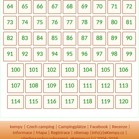
64
65
66
67
68
69
70
71
72
73
74
75
76
77
78
79
80
81
82
83
84
85
86
87
88
89
90
91
92
93
94
95
96
97
98
99
100
101
102
103
104
105
106
107
108
109
110
111
112
113
114
115
116
117
118
119
120
kempy
|
Czech camping
|
Campingplätze
|
Facebook
|
Recenze
|
Informace
|
Mapa
|
Registrace
|
sitemap
|
info(z)eKempy.cz |
všechna práva vyhrazená, eKempy.cz (c) 2006-2026