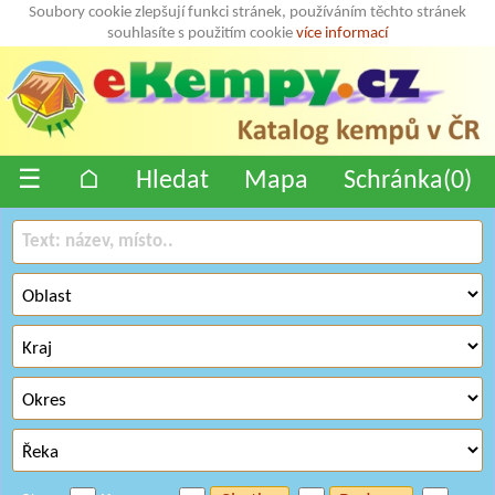
Soubory cookie zlepšují funkci stránek, používáním těchto stránek
souhlasíte s použitím cookie
více informací
☰
⌂
Hledat
Mapa
Schránka(
0
)