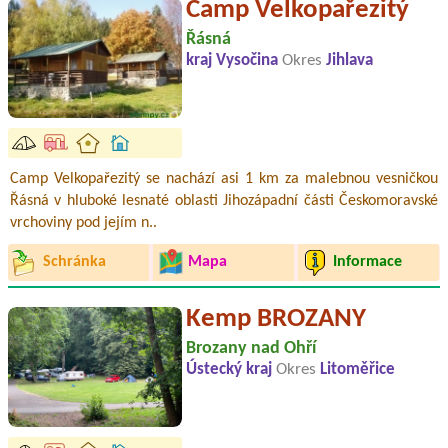
Camp Velkopařezitý
Řásná
kraj Vysočina
Okres
Jihlava
Camp Velkopařezitý se nachází asi 1 km za malebnou vesničkou
Řásná v hluboké lesnaté oblasti Jihozápadní části Českomoravské
vrchoviny pod jejím n..
Schránka
Mapa
Informace
Kemp BROZANY
Brozany nad Ohří
Ústecký kraj
Okres
Litoměřice