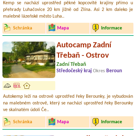
Kemp se nachází uprostřed pěkné kopcovité krajiny přímo u
přehrady Luhačovice 20 km jižně od Zlína. Asi 2 km daleko je
malebné lázeňské město Luha..
Schránka
Mapa
Informace
Autocamp Zadní
Třebaň - Ostrov
Zadní Třebaň
Středočeský kraj
Okres
Beroun
Autokemp leží na ostrově uprostřed řeky Berounky, je vybudován
na malebném ostrově, který se nachází uprostřed řeky Berounky
ve skalnatém údolí Če..
Schránka
Mapa
Informace