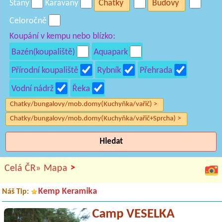
Stany
Karavany
Chatky
Budovy
Celoročně
Koupání v kempu nebo blízko:
Bazén(koupaliště)
Aquapark
Přírodní koupaliště
Rybník
Přehrada
Vodní nádrž
Řeka
Chatky/bungalovy/mob.domy(Kuchyňka/vařič) >
Chatky/bungalovy/mob.domy(Kuchyňka/vařič+Sprcha) >
Hledat
>
Celá ČR»
Mapa
Kemp Keramika
Náš Tip:
Camp VESELKA