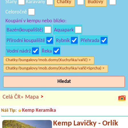
Stany
Karavany
Chatky
Budovy
Celoročně
Koupání v kempu nebo blízko:
Bazén(koupaliště)
Aquapark
Přírodní koupaliště
Rybník
Přehrada
Vodní nádrž
Řeka
Chatky/bungalovy/mob.domy(Kuchyňka/vařič) >
Chatky/bungalovy/mob.domy(Kuchyňka/vařič+Sprcha) >
Hledat
>
Celá ČR»
Mapa
Kemp Keramika
Náš Tip:
Kemp Lavičky - Orlík