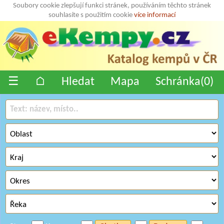
Soubory cookie zlepšují funkci stránek, používáním těchto stránek
souhlasíte s použitím cookie
více informací
☰
⌂
Hledat
Mapa
Schránka(
0
)