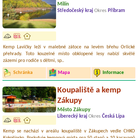
Milín
Středočeský kraj
Okres
Příbram
Kemp Lavičky leží v malebné zátoce na levém břehu Orlické
přehrady. Toto kouzelné místo obklopené lesy nabízí skvělé
zázemí pro rodiče s dětmi, sp..
Schránka
Mapa
Informace
Koupaliště a kemp
Zákupy
Město Zákupy
Liberecký kraj
Okres
Česká Lípa
Kemp se nachází v areálu koupaliště v Zákupech vedle CHKO
Kokořínsko. Poskytuje kempová místa pro 50 stanů a 10 karavanů