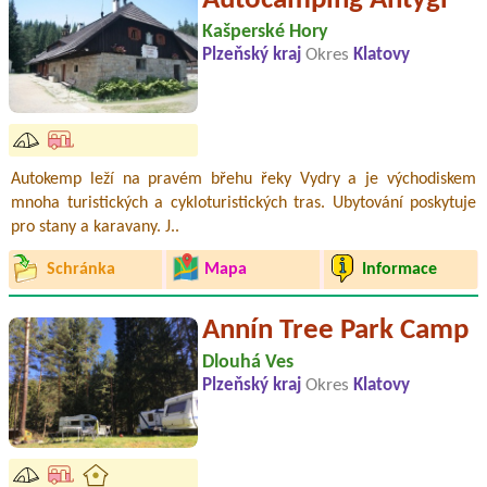
Autocamping Antýgl
Kašperské Hory
Plzeňský kraj
Okres
Klatovy
Autokemp leží na pravém břehu řeky Vydry a je východiskem
mnoha turistických a cykloturistických tras. Ubytování poskytuje
pro stany a karavany. J..
Schránka
Mapa
Informace
Annín Tree Park Camp
Dlouhá Ves
Plzeňský kraj
Okres
Klatovy