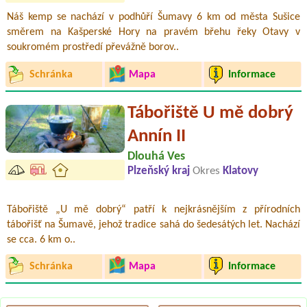
Náš kemp se nachází v podhůří Šumavy 6 km od města Sušice
směrem na Kašperské Hory na pravém břehu řeky Otavy v
soukromém prostředí převážně borov..
Schránka
Mapa
Informace
Tábořiště U mě dobrý
Annín II
Dlouhá Ves
Plzeňský kraj
Okres
Klatovy
Tábořiště „U mě dobrý“ patří k nejkrásnějším z přírodních
tábořišť na Šumavě, jehož tradice sahá do šedesátých let. Nachází
se cca. 6 km o..
Schránka
Mapa
Informace