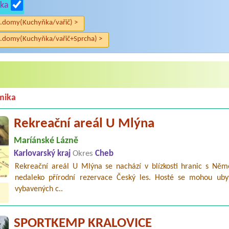
ka
.domy(Kuchyňka/vařič) >
.domy(Kuchyňka/vařič+Sprcha) >
mika
Rekreační areál U Mlýna
Maríánské Lázně
Karlovarský kraj
Okres
Cheb
Rekreační areál U Mlýna se nachází v blízkosti hranic s Ně
nedaleko přírodní rezervace Český les. Hosté se mohou uby
vybavených c..
SPORTKEMP KRALOVICE