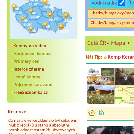
Vodní nádrž
Ře
Chatky/bungalovy/mob
Chatky/bungalovy/mob
>
Celá ČR»
Mapa
Kempy na videu
Hodnocení kempů
Kemp Kera
Náš Tip:
Průmery cen
Inzerce zdarma
Levné kempy
Aneta Melicharová
***
Byli jsme zde v týdnu od 25.7. do 1.8.
Půjčovny karavanů
2026. Kemp jako takový je pěkný. V
umývárně i na WC bylo vždy čisto,
FreeSeznamka.cz
doplněný papír i utěrky, což při
množství návštěvníků není
samozřejmost. V kempu je obchod a
restaurace, kebab a další občerstvení.
Recenze:
Co nás ale velice zklamalo byl celodenní
hluk z repráků u stanů a absolutní
bezohlednost ostatních ubytovaných.
Přes den jsem si připadala jak na pouti-