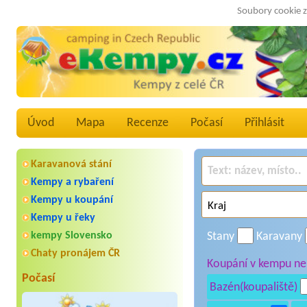
Soubory cookie z
Úvod
Mapa
Recenze
Počasí
Přihlásit
Karavanová stání
Kempy a rybaření
Kempy u koupání
Kempy u řeky
kempy Slovensko
Stany
Karavany
Chaty pronájem ČR
Koupání v kempu neb
Počasí
Bazén(koupaliště)