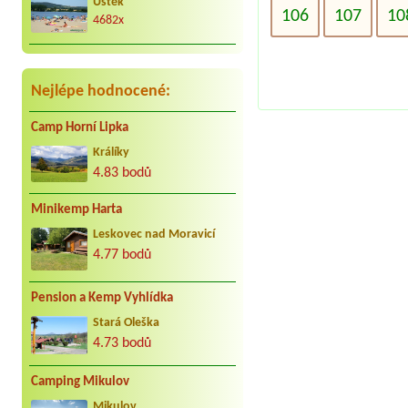
Za nás to nej co může být. Jezdíme s
Úštěk
106
107
10
kar. cca 25 let do Jindřiše vždy
4682x
radostně. Děkujeme Vaculovi, Brno.
Nejlépe hodnocené:
Camp Horní Lipka
Králíky
4.83 bodů
Minikemp Harta
Leskovec nad Moravicí
4.77 bodů
Pension a Kemp Vyhlídka
Stará Oleška
4.73 bodů
Camping Mikulov
Mikulov