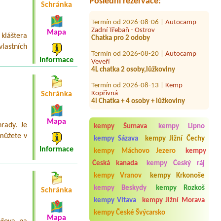
Poslední rezervace:
Schránka
Termín od 2026-08-06 |
Autocamp
Zadní Třebaň - Ostrov
Chatka pro 2 odoby
Mapa
kláštera
Termín od 2026-08-20 |
Autocamp
lastních
Veveří
Informace
4L chatka 2 osoby,lůžkoviny
Termín od 2026-08-13 |
Kemp
Kopřivná
4l Chatka + 4 osoby + lůžkoviny
Schránka
Termín od 2026-08-13 |
CHATY
SÁZAVA
Mapa
4L chatka včetně lůžkovin, sprchy a
rady. Je
kempy Šumava
kempy Lipno
WC.
 můžete v
kempy Sázava
kempy Jižní Čechy
Termín od 2026-08-03 |
Autokemp
Informace
kempy Máchovo Jezero
kempy
Bílina Kyselka
Česká kanada
kempy Český ráj
4L chatka
kempy Vranov
kempy Krkonoše
Termín od 2026-07-31 |
Autokemp
Jezero
kempy Beskydy
kempy Rozkoš
Schránka
1 místo pro stan + auto000
kempy Vltava
kempy Jižní Morava
Termín od 2026-07-31 |
Kemp Na
kempy České Švýcarsko
Mapa
Břečkárně