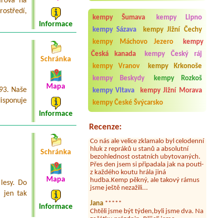
ářova na
1 stan, dvě dospělé osoby1 místo na
rostředí,
stan, jedno kde; 1 parkovací místo (1
kempy Šumava
kempy Lipno
auto)
Informace
kempy Sázava
kempy Jižní Čechy
Termín od 2026-07-31 |
Camping
kempy Máchovo Jezero
kempy
Paradijs
1 místo pro stan + 4 osoby2 místa + 5
Česká kanada
kempy Český ráj
Schránka
osob
kempy Vranov
kempy Krkonoše
Aneta Melicharová
***
Byli jsme zde v týdnu od 25.7. do 1.8.
kempy Beskydy
kempy Rozkoš
Mapa
2026. Kemp jako takový je pěkný. V
993. Naše
kempy Vltava
kempy Jižní Morava
umývárně i na WC bylo vždy čisto,
isponuje
doplněný papír i utěrky, což při
kempy České Švýcarsko
množství návštěvníků není
Informace
samozřejmost. V kempu je obchod a
restaurace, kebab a další občerstvení.
Recenze:
Co nás ale velice zklamalo byl celodenní
hluk z repráků u stanů a absolutní
bezohlednost ostatních ubytovaných.
Schránka
Přes den jsem si připadala jak na pouti-
z každého koutu hrála jiná
hudba.Kemp pěkný, ale takový rámus
Mapa
jsme ještě nezažili...
lesy. Do
 jen tak
Jana
*****
Chtěli jsme být týden,byli jsme dva. Na
Informace
začátku prázdnin. Přijeli jsme