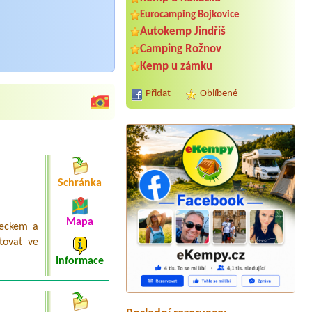
Eurocamping Bojkovice
Autokemp Jindřiš
Camping Rožnov
Kemp u zámku
Přidat
Oblíbené
Schránka
Mapa
meckem a
Termín od 2026-08-14 |
Autokemp
tovat ve
Kacanovy
1 místo pro stan 2 osoby bez přípojky
Informace
k elektřině1 místo pro stan 2 osoby
Termín od 2026-08-14 |
Kemp
Čertoryje
chatka, 8 lidi