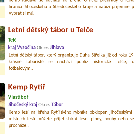
Kemp Radava se nachází na břehu Orlické přehrady u Kov
hranici Jihočeského a Středočeského kraje a nabízí příjemné p
Vybrat si mů..
Letní dětský tábor u Telče
Telč
kraj Vysočina
Okres
Jihlava
Letní dětský tábor, který organizuje Duha Střelka již od roku 1
krásné tábořiště se nachází poblíž historické Telče, d
fotbalovým..
Kemp Rytíř
Vlastiboř
Jihočeský kraj
Okres
Tábor
Kemp leží na břehu Rytířského rybníka obklopen jihočeskými 
místních lesů můžete přijet sbírat lesní plody, houby nebo se
procháze..