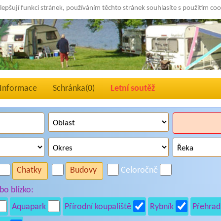
lepšují funkci stránek, používáním těchto stránek souhlasíte s použitím co
Informace
Schránka(
0
)
Letní soutěž
Chatky
Budovy
Celoročně
o blízko:
Aquapark
Přírodní koupaliště
Rybník
Přehrad