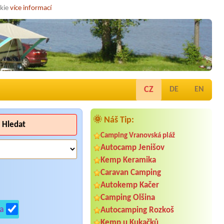
okie
více informací
CZ
DE
EN
🌞 Náš Tip:
Hledat
Camping Vranovská pláž
Autocamp Jenišov
Kemp Keramika
Caravan Camping
Autokemp Kačer
Camping Olšina
a
Autocamping Rozkoš
Kemp u Kukačků