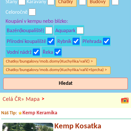
Stany
Karavany
Chatky
Budovy
Celoročně
Koupání v kempu nebo blízko:
Bazén(koupaliště)
Aquapark
Přírodní koupaliště
Rybník
Přehrada
Vodní nádrž
Řeka
Chatky/bungalovy/mob.domy(Kuchyňka/vařič) >
Chatky/bungalovy/mob.domy(Kuchyňka/vařič+Sprcha) >
Hledat
>
Celá ČR»
Mapa
Kemp Keramika
Náš Tip:
Kemp Kosatka