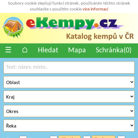
Soubory cookie zlepšují funkci stránek, používáním těchto stránek
souhlasíte s použitím cookie
více informací
☰
⌂
Hledat
Mapa
Schránka(
0
)