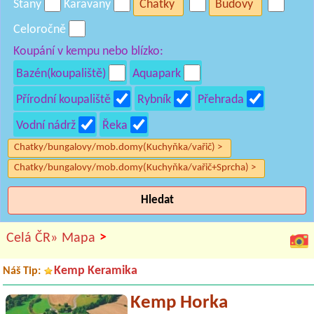
Stany
Karavany
Chatky
Budovy
Celoročně
Koupání v kempu nebo blízko:
Bazén(koupaliště)
Aquapark
Přírodní koupaliště
Rybník
Přehrada
Vodní nádrž
Řeka
Chatky/bungalovy/mob.domy(Kuchyňka/vařič) >
Chatky/bungalovy/mob.domy(Kuchyňka/vařič+Sprcha) >
Hledat
>
Celá ČR»
Mapa
Kemp Keramika
Náš Tip:
Kemp Horka