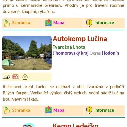
přímo u Žermanické přehrady. Vhodný je pro trávení rodinné
dovolené, koupání, rybařen..
Schránka
Mapa
Informace
Autokemp Lučina
Tvarožná Lhota
Jihomoravský kraj
Okres
Hodonín
Rekreační areál Lučina se nachází v obci Tvarožná v podhůří
Bílých Karpat. Vynikající výhled, čistý vzduch, vodní nádrž Lučina
jsou hlavním lákad..
Schránka
Mapa
Informace
Kemp Ledečko