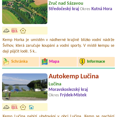
Zruč nad Sázavou
Středočeský kraj
Okres
Kutná Hora
Kemp Horka je umístěn v nádherné krajině blízko vodní nádrže
Švihov, která zaručuje koupání a vodní sporty. V místě kempu se
dají půjčit lodě. S k..
Schránka
Mapa
Informace
Autokemp Lučina
Lučina
Moravskoslezský kraj
Okres
Frýdek-Místek
Kemp Lučina nabízí ubytování v obci Lučina. Kemp se nachází