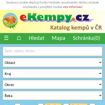
Soubory cookie zlepšují funkci stránek, používáním těchto stránek
souhlasíte s použitím cookie
více informací
☰
⌂
Hledat
Mapa
Schránka(
0
)