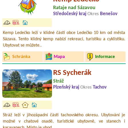
Rataje nad Sázavou
Středočeský kraj
Okres
Benešov
Kemp Ledečko leží v klidné části obce Ledečko 10 km od města
Sázava. Tento klidný kemp nabízí rekreaci, turistiku a cyklistiku.
Ubytovat se můžete..
Schránka
Mapa
Informace
RS Sycherák
Stráž
Plzeňský kraj
Okres
Tachov
Stráž leží v jihozápadní části tachovského okresu. Ubytování je
možné v chatové osadě, turistické ubytovně, ve stanech i
karavanech. Místo je vhod..