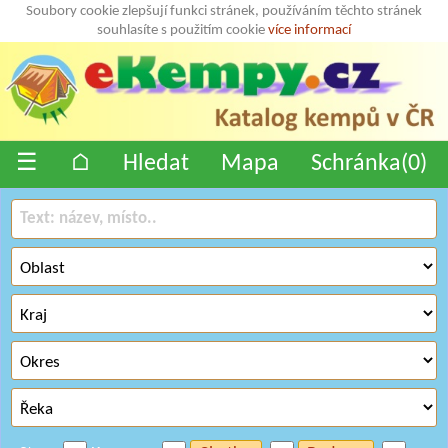
Soubory cookie zlepšují funkci stránek, používáním těchto stránek
souhlasíte s použitím cookie
více informací
☰
⌂
Hledat
Mapa
Schránka(
0
)