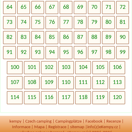
64
65
66
67
68
69
70
71
72
73
74
75
76
77
78
79
80
81
82
83
84
85
86
87
88
89
90
91
92
93
94
95
96
97
98
99
100
101
102
103
104
105
106
107
108
109
110
111
112
113
114
115
116
117
118
119
120
kempy
|
Czech camping
|
Campingplätze
|
Facebook
|
Recenze
|
Informace
|
Mapa
|
Registrace
|
sitemap
|
info(z)eKempy.cz |