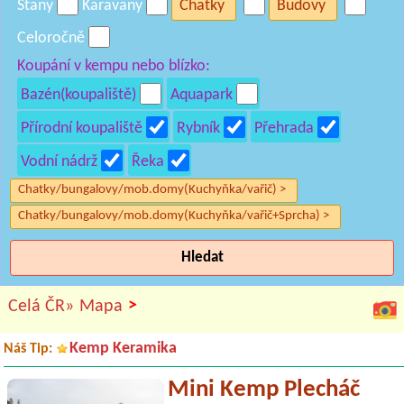
Stany
Karavany
Chatky
Budovy
Celoročně
Koupání v kempu nebo blízko:
Bazén(koupaliště)
Aquapark
Přírodní koupaliště
Rybník
Přehrada
Vodní nádrž
Řeka
Chatky/bungalovy/mob.domy(Kuchyňka/vařič) >
Chatky/bungalovy/mob.domy(Kuchyňka/vařič+Sprcha) >
Hledat
>
Celá ČR»
Mapa
Kemp Keramika
Náš Tip:
Mini Kemp Plecháč