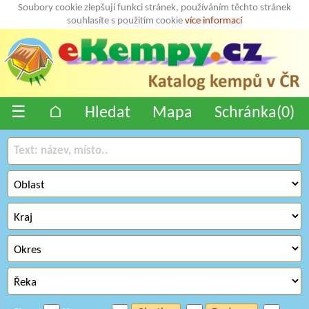
Soubory cookie zlepšují funkci stránek, používáním těchto stránek
souhlasíte s použitím cookie
více informací
☰
⌂
Hledat
Mapa
Schránka(
0
)