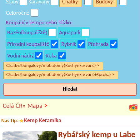
Stany
Karavany
Chatky
Budovy
Celoročně
Koupání v kempu nebo blízko:
Bazén(koupaliště)
Aquapark
Přírodní koupaliště
Rybník
Přehrada
Vodní nádrž
Řeka
Chatky/bungalovy/mob.domy(Kuchyňka/vařič) >
Chatky/bungalovy/mob.domy(Kuchyňka/vařič+Sprcha) >
Hledat
>
Celá ČR»
Mapa
Kemp Keramika
Náš Tip:
Rybářský kemp u Labe