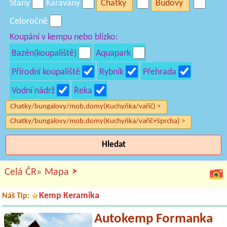
Stany
Karavany
Chatky
Budovy
Celoročně
Koupání v kempu nebo blízko:
Bazén(koupaliště)
Aquapark
Přírodní koupaliště
Rybník
Přehrada
Vodní nádrž
Řeka
Chatky/bungalovy/mob.domy(Kuchyňka/vařič) >
Chatky/bungalovy/mob.domy(Kuchyňka/vařič+Sprcha) >
Hledat
>
Celá ČR»
Mapa
Kemp Keramika
Náš Tip:
Autokemp Formanka