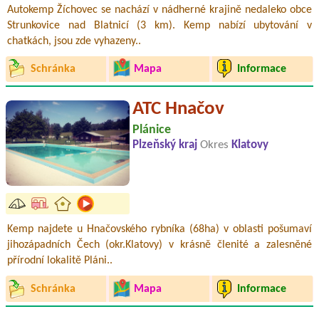
Autokemp Žíchovec se nachází v nádherné krajině nedaleko obce
Strunkovice nad Blatnicí (3 km). Kemp nabízí ubytování v
chatkách, jsou zde vyhazeny..
Schránka
Mapa
Informace
ATC Hnačov
Plánice
Plzeňský kraj
Okres
Klatovy
Kemp najdete u Hnačovského rybníka (68ha) v oblasti pošumaví
jihozápadních Čech (okr.Klatovy) v krásně členité a zalesněné
přírodní lokalitě Pláni..
Schránka
Mapa
Informace