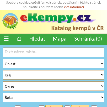
Soubory cookie zlepšují funkci stránek, používáním těchto stránek
souhlasíte s použitím cookie
více informací
☰
⌂
Hledat
Mapa
Schránka(
0
)